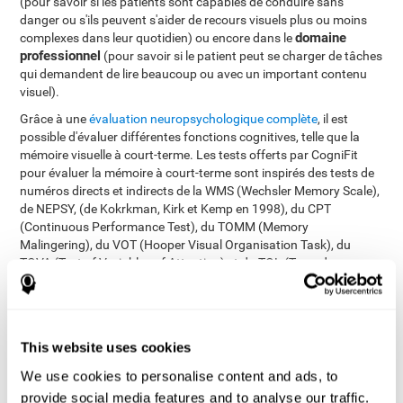
(pour savoir si les patients sont capables de conduire sans
danger ou s'ils peuvent s'aider de recours visuels plus ou moins
domaine
complexes dans leur quotidien) ou encore dans le
professionnel
(pour savoir si le patient peut se charger de tâches
qui demandent de lire beaucoup ou avec un important contenu
visuel).
Grâce à une
évaluation neuropsychologique complète
, il est
possible d'évaluer différentes fonctions cognitives, telle que la
mémoire visuelle à court-terme. Les tests offerts par CogniFit
pour évaluer la mémoire à court-terme sont inspirés des tests de
numéros directs et indirects de la WMS (Wechsler Memory Scale),
de NEPSY, (de Kokrkman, Kirk et Kemp en 1998), du CPT
(Continuous Performance Test), du TOMM (Memory
Malingering), du VOT (Hooper Visual Organisation Task), du
TOVA (Test of Variables of Attention) et du TOL (Torre de
Londres). En plus d´évaluer la mémoire visuelle à court-terme, ces
tests permettent également d'évaluer la mémoire à court-terme, le
temps de réaction, la mémoire de travail, le balayage visuel, la
perception spatiale, la planification, la mémoire contextuelle, la
This website uses cookies
flexibilité cognitive, la dénomination, la reconnaissance et la
vitesse de traitement.
We use cookies to personalise content and ads, to
provide social media features and to analyse our traffic.
Test d'Identification COM-NAM
: On vous présentera des