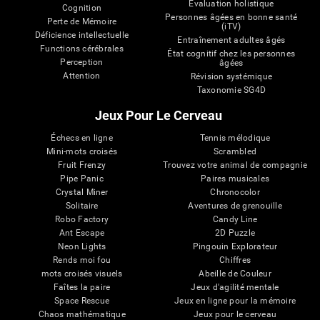
Évaluation holistique
Cognition
Personnes âgées en bonne santé
Perte de Mémoire
(iTV)
Déficience intellectuelle
Entraînement adultes âgés
Functions cérébrales
État cognitif chez les personnes
Perception
âgées
Attention
Révision systémique
Taxonomie SG4D
Jeux Pour Le Cerveau
Échecs en ligne
Tennis mélodique
Mini-mots croisés
Scrambled
Fruit Frenzy
Trouvez votre animal de compagnie
Pipe Panic
Paires musicales
Crystal Miner
Chronocolor
Solitaire
Aventures de grenouille
Robo Factory
Candy Line
Ant Escape
2D Puzzle
Neon Lights
Pingouin Explorateur
Rends moi fou
Chiffres
mots croisés visuels
Abeille de Couleur
Faîtes la paire
Jeux d'agilité mentale
Space Rescue
Jeux en ligne pour la mémoire
Chaos mathématique
Jeux pour le cerveau