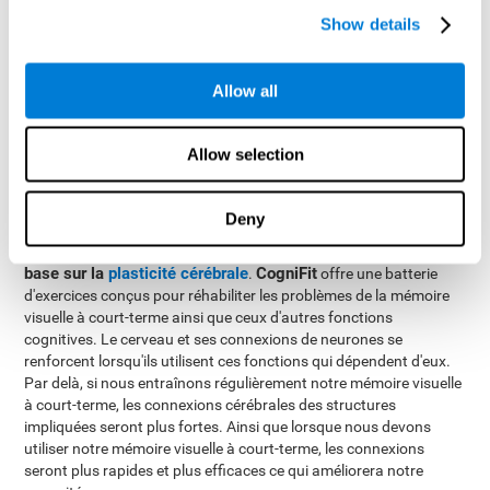
les images disparaissent et plusieurs options seront
Show details
présentées, où il faudra trouver la bonne combinaison.
Allow all
Comment réhabiliter ou améliorer
la mémoire visuelle à court-terme?
Allow selection
CogniFit
Chez
, nous offrons la possibilité d'entraîner de manière
professionnelle la mémoire visuelle à court-terme, ainsi que le
Deny
reste des habiletés cognitives.
La réhabilitation de la mémoire visuelle à court-terme se
base sur la
plasticité cérébrale
CogniFit
.
offre une batterie
d'exercices conçus pour réhabiliter les problèmes de la mémoire
visuelle à court-terme ainsi que ceux d'autres fonctions
cognitives. Le cerveau et ses connexions de neurones se
renforcent lorsqu'ils utilisent ces fonctions qui dépendent d'eux.
Par delà, si nous entraînons régulièrement notre mémoire visuelle
à court-terme, les connexions cérébrales des structures
impliquées seront plus fortes. Ainsi que lorsque nous devons
utiliser notre mémoire visuelle à court-terme, les connexions
seront plus rapides et plus efficaces ce qui améliorera notre