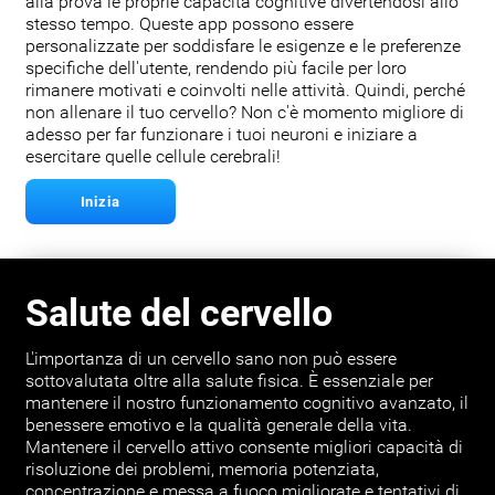
alla prova le proprie capacità cognitive divertendosi allo
stesso tempo. Queste app possono essere
personalizzate per soddisfare le esigenze e le preferenze
specifiche dell'utente, rendendo più facile per loro
rimanere motivati e coinvolti nelle attività. Quindi, perché
non allenare il tuo cervello? Non c'è momento migliore di
adesso per far funzionare i tuoi neuroni e iniziare a
esercitare quelle cellule cerebrali!
Inizia
Salute del cervello
L'importanza di un cervello sano non può essere
sottovalutata oltre alla salute fisica. È essenziale per
mantenere il nostro funzionamento cognitivo avanzato, il
benessere emotivo e la qualità generale della vita.
Mantenere il cervello attivo consente migliori capacità di
risoluzione dei problemi, memoria potenziata,
concentrazione e messa a fuoco migliorate e tentativi di