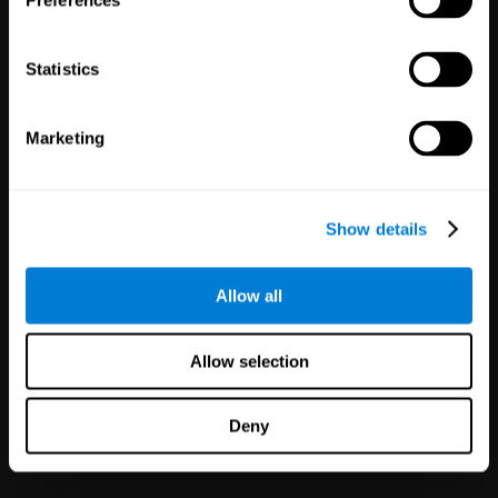
Preferences
30,480
Partecipanti
Riduzione del rischio negli studi
clinici con risultati più affidabili.
Statistics
Marketing
Show details
Allow all
Partnership
etichetta bianca
Allow selection
126
Partner
1,120,165
Utenti
Migliora la tua offerta e la
Deny
soddisfazione del cliente in
pochi minuti con la tecnologia
CogniFit per la salute mentale!