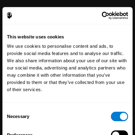
Benessere
dei dipendenti
51
Aziende
297
Dipendenti
La nostra piattaforma online per
il benessere mentale offre a tutti
This website uses cookies
il potere di migliorare con
strumenti semplici da usare per
We use cookies to personalise content and ads, to
il benessere e le prestazioni.
provide social media features and to analyse our traffic.
We also share information about your use of our site with
our social media, advertising and analytics partners who
may combine it with other information that you’ve
provided to them or that they’ve collected from your use
of their services.
Consent
Sperimentazioni
Necessary
Selection
cliniche
Prove
1,135