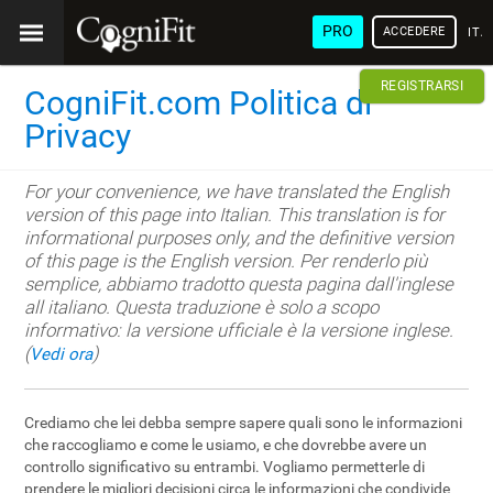
PRO
ACCEDERE
ITA
REGISTRARSI
CogniFit.com Politica di
Privacy
For your convenience, we have translated the English
version of this page into Italian. This translation is for
informational purposes only, and the definitive version
of this page is the English version. Per renderlo più
semplice, abbiamo tradotto questa pagina dall'inglese
all italiano. Questa traduzione è solo a scopo
informativo: la versione ufficiale è la versione inglese.
(
)
Vedi ora
Crediamo che lei debba sempre sapere quali sono le informazioni
che raccogliamo e come le usiamo, e che dovrebbe avere un
controllo significativo su entrambi. Vogliamo permetterle di
prendere le migliori decisioni circa le informazioni che condivide