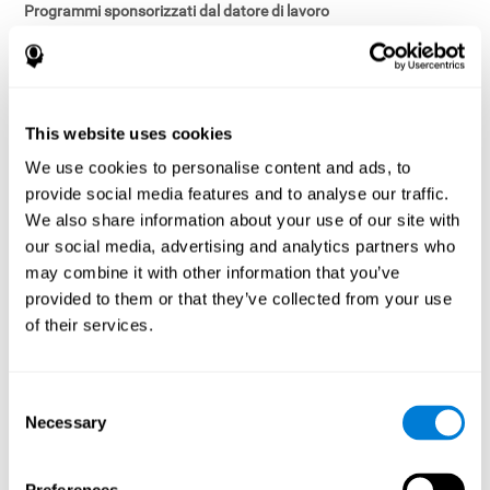
Programmi sponsorizzati dal datore di lavoro
In alcuni casi, l'accesso ai Servizi può essere sponsorizzato da un
datore di lavoro, un'organizzazione, un assicuratore, un istituto
scolastico o un'altra terza parte ("Sponsor").
Ruoli del Titolare del trattamento dei dati
This website uses cookies
Nei programmi sponsorizzati dal datore di lavoro che operano
We use cookies to personalise content and ads, to
secondo un modello di rendicontazione aggregata:
provide social media features and to analyse our traffic.
CogniFit agisce in qualità di titolare autonomo del
We also share information about your use of our site with
trattamento dei dati personali dei singoli Utenti;
our social media, advertising and analytics partners who
Lo Sponsor riceve solo informazioni statistiche anonime e non
may combine it with other information that you’ve
agisce in qualità di responsabile del trattamento dei dati
provided to them or that they’ve collected from your use
identificabili sulle prestazioni cognitive.
of their services.
Categorie di dati raccolti
CogniFit può raccogliere:
Consent
Dati di registrazione dell'account (come nome, indirizzo e-mail
Necessary
Selection
e identificativo del dipendente o del partecipante, ove
applicabile);
Risultati della valutazione cognitiva;