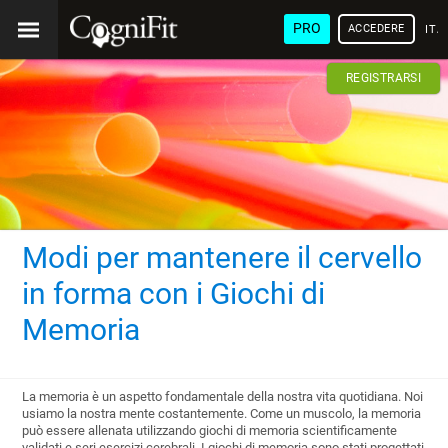
PRO
ACCEDERE
ITA
REGISTRARSI
Modi per mantenere il cervello
in forma con i Giochi di
Memoria
La memoria è un aspetto fondamentale della nostra vita quotidiana. Noi
usiamo la nostra mente costantemente. Come un muscolo, la memoria
può essere allenata utilizzando giochi di memoria scientificamente
validati e seri esercizi cerebrali. I giochi di memoria sono stati progettati