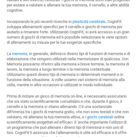
per aiutare a valutare e allenare la tua memoria, il cervello, e altre abilità
cognitive.
Incorporando le più recenti ricerche in
plasticità cerebrale
, CogniFit
sviluppa allenamenti specifici per il cervello e giochi di memoria per
aiutarlo a rimanere forte. Utilizzando CogniFit, si avrà accesso a un gran
numero di giochi di memoria ed è possibile selezionare le varie opzioni
di allenamenti su misura per le tue esigenze specifiche.
La
memoria
, in generale, definisce diversi tipi di funzioni di memoria e di
elaborazione che vengono utilizzati nella memorizzare di qualcosa. Con
Memoria possiamo riferirci alla memoria a breve termine, la memoria di
lavoro, la memoria a lungo termine o la memoria contestuale.
Utilizziamo questi diversi tipi di memoria in determinati momenti e in
funzione della situazione. A volte usiamo vari sistemi di memoria alla
volta, mentre in altre occasioni si utilizzati in modo individuale.
Prima di iniziare un gioco di memoria on-line, è necessario assicurarsi
che sia stato scientificamente convalidato e che, durante il gioco, il
cervello e la memoria si stiano allenando. C'è una sostanziale
differenza tra i giochi di memoria gratis, che non sono testati e che non
valutano, né allenano la tua memoria attiva, e i
giochi cerebrali
online
scientificamente progettati ed efficaci. E 'anche importante l'utilizzo di
un programma che può allenare i diversi tipi di memoria e non uno di
loro. CogniFit ti assicura che l'allenamento è utile ed efficace e ti offre