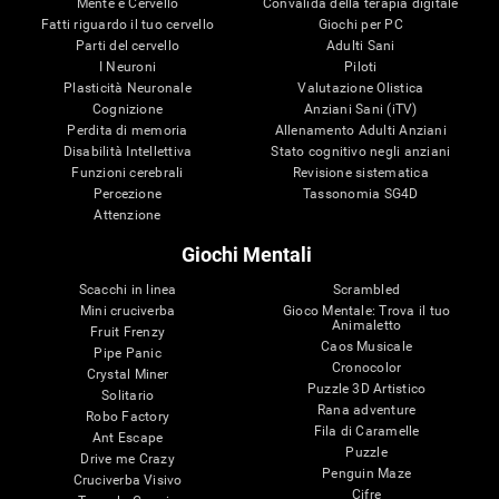
Mente e Cervello
Convalida della terapia digitale
Fatti riguardo il tuo cervello
Giochi per PC
Parti del cervello
Adulti Sani
I Neuroni
Piloti
Plasticità Neuronale
Valutazione Olistica
Cognizione
Anziani Sani (iTV)
Perdita di memoria
Allenamento Adulti Anziani
Disabilità Intellettiva
Stato cognitivo negli anziani
Funzioni cerebrali
Revisione sistematica
Percezione
Tassonomia SG4D
Attenzione
Giochi Mentali
Scacchi in linea
Scrambled
Mini cruciverba
Gioco Mentale: Trova il tuo
Animaletto
Fruit Frenzy
Caos Musicale
Pipe Panic
Cronocolor
Crystal Miner
Puzzle 3D Artistico
Solitario
Rana adventure
Robo Factory
Fila di Caramelle
Ant Escape
Puzzle
Drive me Crazy
Penguin Maze
Cruciverba Visivo
Cifre