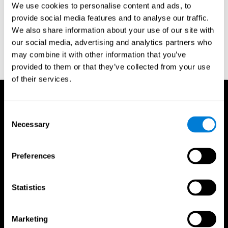
Valuta l'allenamento di CogniFit e i suoi giochi di memoria.
We use cookies to personalise content and ads, to
Realizza
esercizi mentali
, gioca a scacchi o a bridge.
provide social media features and to analyse our traffic.
Impara una nuova parola ogni giorno.
We also share information about your use of our site with
our social media, advertising and analytics partners who
Intraprendi un programma di
esercizio cerebrale
e inizia la
valutazione e l'allenamento della tua memori oggi stesso con
may combine it with other information that you’ve
CogniFit!
provided to them or that they’ve collected from your use
of their services.
Consent
Necessary
Selection
Preferences
Statistics
Marketing