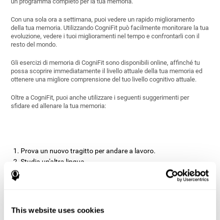
un programma completo per la tua memoria.
Con una sola ora a settimana, puoi vedere un rapido miglioramento
della tua memoria. Utilizzando CogniFit può facilmente monitorare la tua
evoluzione, vedere i tuoi miglioramenti nel tempo e confrontarli con il
resto del mondo.
Gli esercizi di memoria di CogniFit sono disponibili online, affinché tu
possa scoprire immediatamente il livello attuale della tua memoria ed
ottenere una migliore comprensione del tuo livello cognitivo attuale.
Oltre a CogniFit, puoi anche utilizzare i seguenti suggerimenti per
sfidare ed allenare la tua memoria:
Prova un nuovo tragitto per andare a lavoro.
Studia un'altra lingua.
Viaggia verso nuove e sconosciute destinazioni.
Leggi una sezione diversa del giornale
Impara a suonare uno strumento musicale.
Prova ad usare la mano non dominante per mangiare o
This website uses cookies
scrivere.