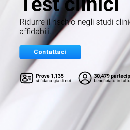
Test clinici
Ridurre il rischio negli studi clini
affidabili.
Contattaci
Prove 1,135
30,479 partecip
si fidano già di noi
beneficiato in tut