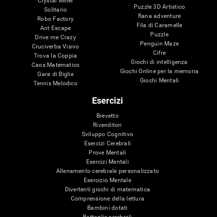
Crystal Miner
Puzzle 3D Artistico
Solitario
Rana adventure
Robo Factory
Fila di Caramelle
Ant Escape
Puzzle
Drive me Crazy
Penguin Maze
Cruciverba Visivo
Cifre
Trova la Coppia
Giochi di intelligenza
Caos Matematico
Giochi Online per la memoria
Gara di Biglie
Giochi Mentali
Tennis Melodico
Esercizi
Brevetto
Rivenditori
Sviluppo Cognitivo
Esercizi Cerebrali
Prove Mentali
Esercizi Mentali
Allenamento cerebrale personalizzato
Esercizio Mentale
Divertenti giochi di matematica
Comprensione della lettura
Bambini dotati