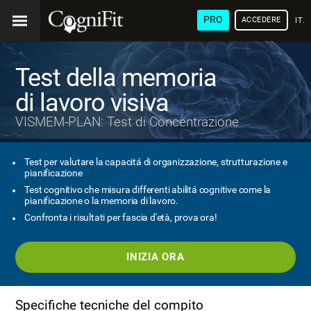
PRO
ACCEDERE
ITA
Test della memoria
di lavoro visiva
VISMEM-PLAN: Test di Concentrazione
Test per valutare la capacitá di organizzazione, strutturazione e
pianificazione
Test cognitivo che misura differenti abilitá cognitive come la
pianificazione o la memoria di lavoro.
Confronta i risultati per fascia d'età, prova ora!
INIZIA ORA
Specifiche tecniche del compito