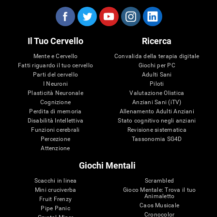
Il Tuo Cervello
Ricerca
Mente e Cervello
Convalida della terapia digitale
Fatti riguardo il tuo cervello
Giochi per PC
Parti del cervello
Adulti Sani
I Neuroni
Piloti
Plasticità Neuronale
Valutazione Olistica
Cognizione
Anziani Sani (iTV)
Perdita di memoria
Allenamento Adulti Anziani
Disabilità Intellettiva
Stato cognitivo negli anziani
Funzioni cerebrali
Revisione sistematica
Percezione
Tassonomia SG4D
Attenzione
Giochi Mentali
Scacchi in linea
Scrambled
Mini cruciverba
Gioco Mentale: Trova il tuo
Animaletto
Fruit Frenzy
Caos Musicale
Pipe Panic
Cronocolor