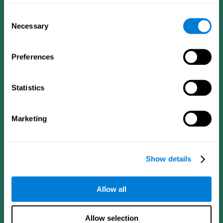
Consent
Necessary
Selection
Preferences
App Di CogniFit
Statistics
Marketing
Show details
Allow all
Seguici su
Allow selection