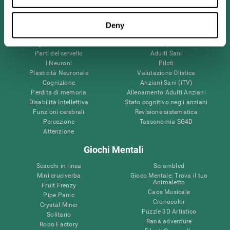
Il Tuo Cervello
Ricerca
Deny
Mente e Cervello
Convalida della terapia digitale
Fatti riguardo il tuo cervello
Giochi per PC
Parti del cervello
Adulti Sani
I Neuroni
Piloti
Plasticità Neuronale
Valutazione Olistica
Cognizione
Anziani Sani (iTV)
Perdita di memoria
Allenamento Adulti Anziani
Disabilità Intellettiva
Stato cognitivo negli anziani
Funzioni cerebrali
Revisione sistematica
Percezione
Tassonomia SG4D
Attenzione
Giochi Mentali
Scacchi in linea
Scrambled
Mini cruciverba
Gioco Mentale: Trova il tuo
Animaletto
Fruit Frenzy
Caos Musicale
Pipe Panic
Cronocolor
Crystal Miner
Puzzle 3D Artistico
Solitario
Rana adventure
Robo Factory