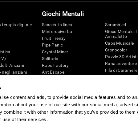
Giochi Mentali
 terapia digitale
Scacchi in linea
Scrambled
Mini cruciverba
Gioco Mentale: T
Animaletto
Fruit Frenzy
Caos Musicale
Pipe Panic
Cronocolor
istica
Crystal Miner
Puzzle 3D Artist
iTV)
Solitario
Rana adventure
ulti Anziani
Robo Factory
Fila di Caramelle
 negli anziani
Ant Escape
Puzzle
ematica
Drive me Crazy
Penguin Maze
G4D
Cruciverba Visivo
s
Cifre
Trova la Coppia
ise content and ads, to provide social media features and to an
Giochi di intelli
Caos Matematico
Giochi Online pe
rmation about your use of our site with our social media, advertis
Gara di Biglie
Giochi Mentali
 combine it with other information that you’ve provided to them o
Tennis Melodico
 use of their services.
tione
CogniFit Newsroom
Media Kit
Diventare un affiliato
Diventa un rivend