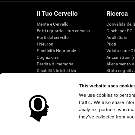
Il Tuo Cervello
Ricerca
Mente e Cervello
Convalida della
Fatti riguardo il tuo cervello
Giochi per PC
Parti del cervello
Adulti Sani
I Neuroni
Piloti
Plasticità Neuronale
Valutazione Ol
Cognizione
Anziani Sani (
Perdita di memoria
Allenamento Ad
Disabilità Intellettiva
Stato cognitivo
Funzioni cerebrali
Revisione sist
Percezione
Tassonomia S
This website uses cookie
Attenzione
We use cookies to personal
traffic. We also share info
analytics partners who may
they’ve collected from your
Condizioni d'Uso
Informativa sulla privacy
Team di Ges