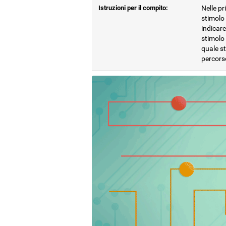
Istruzioni per il compito:
Nelle pr
stimolo 
indicare
stimolo 
quale st
percors