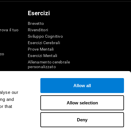
Esercizi
Brevetto
rova il tuo
Rivenditori
Sviluppo Cognitivo
Esercizi Cerebrali
Prove Mentali
ico
Esercizi Mentali
Allenamento cerebrale
personalizzato
Esercizio Mentale
Divertenti giochi di matematica
Allow all
Comprensione della lettura
alyse our
genza
Bambini dotati
r la memoria
Battaglie cerebrali
ing and
Allow selection
Test QI
r that
Deny
itore
Contattaci
Aiuto
Dichiarazione di accessibilità