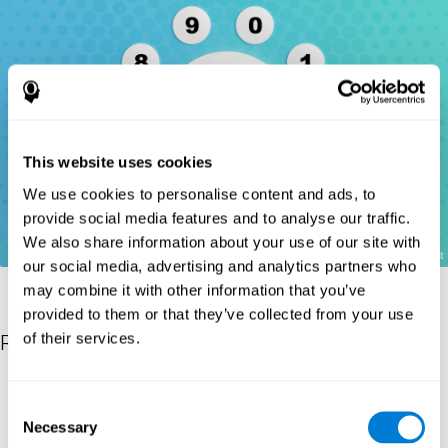
This website uses cookies
We use cookies to personalise content and ads, to
provide social media features and to analyse our traffic.
We also share information about your use of our site with
our social media, advertising and analytics partners who
may combine it with other information that you’ve
provided to them or that they’ve collected from your use
of their services.
Riferimenti
Wechsler, D. (1997). WAIS-III: Wechsler Adult Intelligence Scale -
Consent
Third edition administration and scoring manual. San Antonio,
Necessary
TX: Psychological Corporation.
Selection