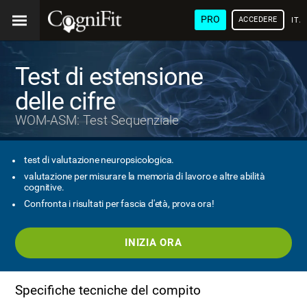
PRO
ACCEDERE
ITA
Test di estensione
delle cifre
WOM-ASM: Test Sequenziale
test di valutazione neuropsicologica.
valutazione per misurare la memoria di lavoro e altre abilità
cognitive.
Confronta i risultati per fascia d'età, prova ora!
INIZIA ORA
Specifiche tecniche del compito