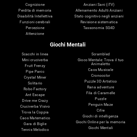
Cognizione
Anziani Sani (iTV)
Perdita di memoria
Allenamento Adulti Anziani
Disabilità Intellettiva
Stato cognitivo negli anziani
Funzioni cerebrali
Revisione sistematica
Percezione
Tassonomia SG4D
Attenzione
Giochi Mentali
Scacchi in linea
Scrambled
Mini cruciverba
Gioco Mentale: Trova il tuo
Animaletto
Fruit Frenzy
Caos Musicale
Pipe Panic
Cronocolor
Crystal Miner
Puzzle 3D Artistico
Solitario
Rana adventure
Robo Factory
Fila di Caramelle
Ant Escape
Puzzle
Drive me Crazy
Penguin Maze
Cruciverba Visivo
Cifre
Trova la Coppia
Giochi di intelligenza
Caos Matematico
Giochi Online per la memoria
Gara di Biglie
Giochi Mentali
Tennis Melodico