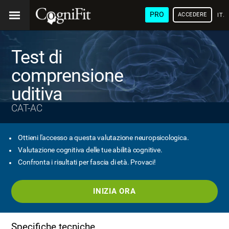
PRO
ACCEDERE
ITA
Test di
comprensione
uditiva
CAT-AC
Ottieni l'accesso a questa valutazione neuropsicologica.
Valutazione cognitiva delle tue abilità cognitive.
Confronta i risultati per fascia di età. Provaci!
INIZIA ORA
Specifiche tecniche