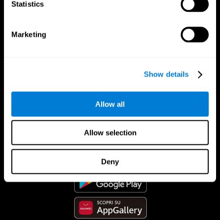
Statistics
Marketing
Show details
Allow all
App Di CogniFit
Allow selection
Deny