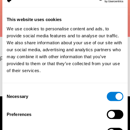
This website uses cookies
We use cookies to personalise content and ads, to
provide social media features and to analyse our traffic.
We also share information about your use of our site with
our social media, advertising and analytics partners who
may combine it with other information that you’ve
Riferimenti
provided to them or that they’ve collected from your use
of their services.
Bastiaanse, Y. R. M., Edwards, S., Maas, E., & Rispens, J. E.
(2003). Assessing comprehension and production of verbs and
sentences: The Verb and Sentence Test (VAST). Aphasiology,
17(1), 49-73.
Consent
Necessary
Selection
Preferences