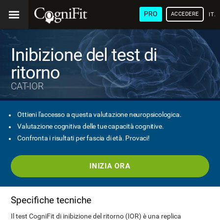
PRO
ACCEDERE
ITA
Inibizione del test di
ritorno
CAT-IOR
Ottieni l'accesso a questa valutazione neuropsicologica.
Valutazione cognitiva delle tue capacità cognitive.
Confronta i risultati per fascia di età. Provaci!
INIZIA ORA
Specifiche tecniche
Il test CogniFit di inibizione del ritorno (IOR) è una replica