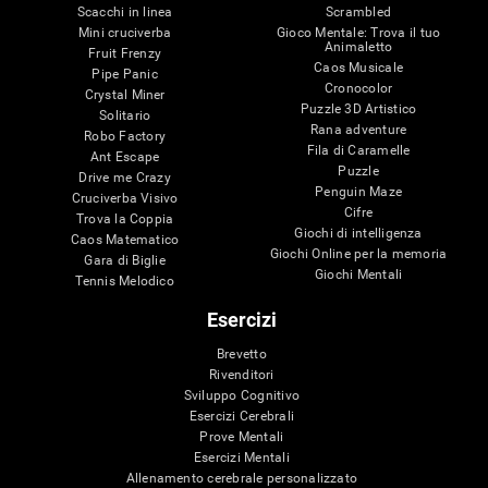
Scacchi in linea
Scrambled
Mini cruciverba
Gioco Mentale: Trova il tuo
Animaletto
Fruit Frenzy
Caos Musicale
Pipe Panic
Cronocolor
Crystal Miner
Puzzle 3D Artistico
Solitario
Rana adventure
Robo Factory
Fila di Caramelle
Ant Escape
Puzzle
Drive me Crazy
Penguin Maze
Cruciverba Visivo
Cifre
Trova la Coppia
Giochi di intelligenza
Caos Matematico
Giochi Online per la memoria
Gara di Biglie
Giochi Mentali
Tennis Melodico
Esercizi
Brevetto
Rivenditori
Sviluppo Cognitivo
Esercizi Cerebrali
Prove Mentali
Esercizi Mentali
Allenamento cerebrale personalizzato