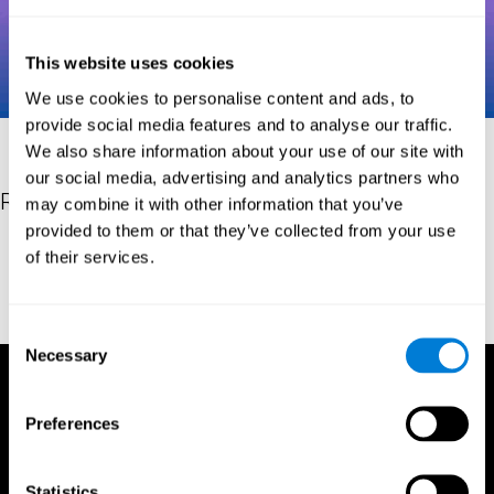
This website uses cookies
We use cookies to personalise content and ads, to
provide social media features and to analyse our traffic.
We also share information about your use of our site with
our social media, advertising and analytics partners who
Riferimenti
may combine it with other information that you’ve
provided to them or that they’ve collected from your use
Robertson, I.H., Manly, T., Andrade, J., Baddeley, B.T., Yiend, J.
of their services.
(1997). 'Oops!': performance correlates of everyday attentional
failures in traumatic brain injured and normal subjects.
Neuropsychologia, 35(6), 747-758.
Consent
Necessary
Selection
Preferences
Statistics