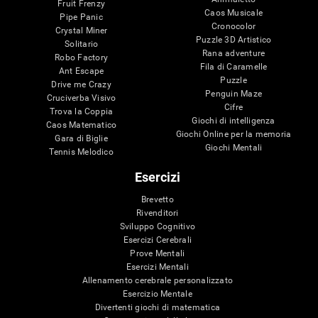
Fruit Frenzy
Caos Musicale
Pipe Panic
Cronocolor
Crystal Miner
Puzzle 3D Artistico
Solitario
Rana adventure
Robo Factory
Fila di Caramelle
Ant Escape
Puzzle
Drive me Crazy
Penguin Maze
Cruciverba Visivo
Cifre
Trova la Coppia
Giochi di intelligenza
Caos Matematico
Giochi Online per la memoria
Gara di Biglie
Giochi Mentali
Tennis Melodico
Esercizi
Brevetto
Rivenditori
Sviluppo Cognitivo
Esercizi Cerebrali
Prove Mentali
Esercizi Mentali
Allenamento cerebrale personalizzato
Esercizio Mentale
Divertenti giochi di matematica