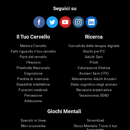
Seguici su
Il Tuo Cervello
Ricerca
Mente e Cervello
Convalida della terapia digitale
Fatti riguardo il tuo cervello
Giochi per PC
Parti del cervello
Adulti Sani
I Neuroni
Piloti
Plasticità Neuronale
Valutazione Olistica
Cognizione
Anziani Sani (iTV)
Perdita di memoria
Allenamento Adulti Anziani
Disabilità Intellettiva
Stato cognitivo negli anziani
Funzioni cerebrali
Revisione sistematica
Percezione
Tassonomia SG4D
Attenzione
Giochi Mentali
Scacchi in linea
Scrambled
Mini cruciverba
Gioco Mentale: Trova il tuo
Animaletto