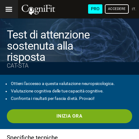
PRO
ACCEDERE
ITA
Test di attenzione
sostenuta alla
risposta
CAT-STA
Ottieni l'accesso a questa valutazione neuropsicologica.
Valutazione cognitiva delle tue capacità cognitive.
Confronta i risultati per fascia di età. Provaci!
INIZIA ORA
Specifiche tecniche