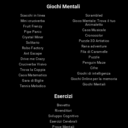
Giochi Mentali
Scacchi in linea
Scrambled
Mini cruciverba
Gioco Mentale: Trova il tuo
Animaletto
Fruit Frenzy
Caos Musicale
Pipe Panic
Cronocolor
Crystal Miner
Puzzle 3D Artistico
Solitario
Rana adventure
Robo Factory
Fila di Caramelle
Ant Escape
Puzzle
Drive me Crazy
Penguin Maze
Cruciverba Visivo
Cifre
Trova la Coppia
Giochi di intelligenza
Caos Matematico
Giochi Online per la memoria
Gara di Biglie
Giochi Mentali
Tennis Melodico
Esercizi
Brevetto
Rivenditori
Sviluppo Cognitivo
Esercizi Cerebrali
Prove Mentali