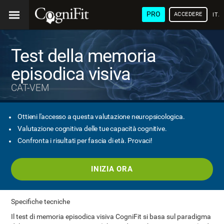
PRO
ACCEDERE
ITA
Test della memoria
episodica visiva
CAT-VEM
Ottieni l'accesso a questa valutazione neuropsicologica.
Valutazione cognitiva delle tue capacità cognitive.
Confronta i risultati per fascia di età. Provaci!
INIZIA ORA
Specifiche tecniche
Il test di memoria episodica visiva CogniFit si basa sul paradigma