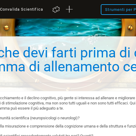
Convalida Scientifica
Strumenti per P
e devi farti prima di
mma di allenamento ce
ecchiamento e il declino cognitivo, più gente si interessa ad allenare e migliorare 
 di stimolazione cognitiva, ma non sono tutti uguali e non sono tutti efficaci.
ramma può essere il più adeguato a te.
unità scientifica (neuropsicologi o neurologi)?
ella misurazione e comprensione della cognizione umana e della struttura e funz
di scientifici precedentemente valutati tra pari? Quanti?