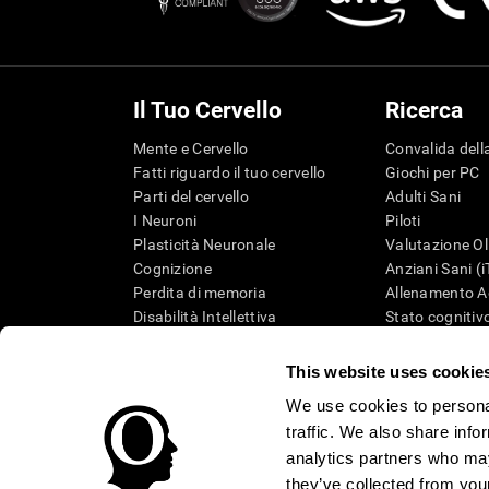
Il Tuo Cervello
Ricerca
Mente e Cervello
Convalida della
Fatti riguardo il tuo cervello
Giochi per PC
Parti del cervello
Adulti Sani
I Neuroni
Piloti
Plasticità Neuronale
Valutazione Ol
Cognizione
Anziani Sani (
Perdita di memoria
Allenamento Ad
Disabilità Intellettiva
Stato cognitivo
Funzioni cerebrali
Revisione sist
Percezione
Tassonomia S
This website uses cookie
Attenzione
We use cookies to personal
traffic. We also share info
analytics partners who may
they’ve collected from your