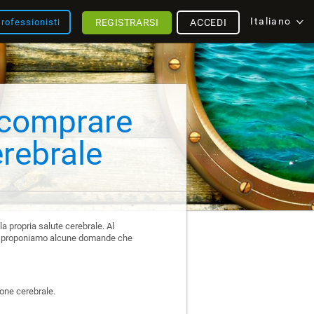
Italiano
REGISTRARSI
ACCEDI
rofessionisti
 comprare
rebrale
la propria salute cerebrale. Al
 Qui proponiamo alcune domande che
ione cerebrale.