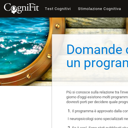
Test Cognitivi
Stimolazione Cognitiva
Domande ch
un progra
Più si conosce sulla relazione tra l'inv
giorno d'oggi esistono molti programmi
dovresti porti per decidere quale prog
Il programma è approvato dalla com
I neuropsicologi sono specializzati n
Se è così, Sono stati pubblicati stu