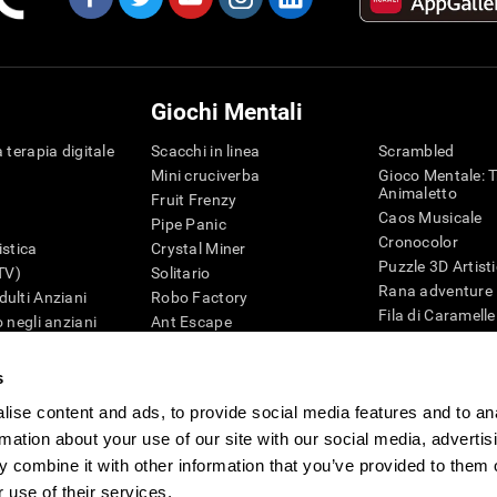
Giochi Mentali
 terapia digitale
Scacchi in linea
Scrambled
Mini cruciverba
Gioco Mentale: T
Animaletto
Fruit Frenzy
Caos Musicale
Pipe Panic
Cronocolor
istica
Crystal Miner
Puzzle 3D Artist
iTV)
Solitario
Rana adventure
ulti Anziani
Robo Factory
Fila di Caramelle
 negli anziani
Ant Escape
Puzzle
ematica
Drive me Crazy
Penguin Maze
G4D
Cruciverba Visivo
s
Cifre
Trova la Coppia
ise content and ads, to provide social media features and to an
Giochi di intelli
Caos Matematico
Giochi Online pe
rmation about your use of our site with our social media, advertis
Gara di Biglie
Giochi Mentali
 combine it with other information that you’ve provided to them o
Tennis Melodico
 use of their services.