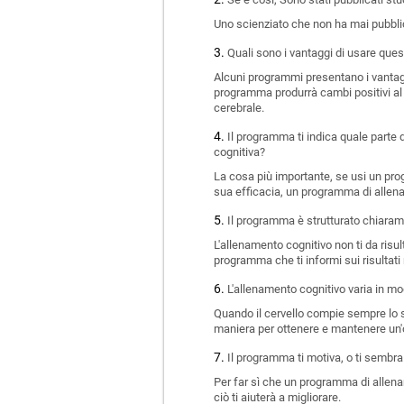
Uno scienziato che non ha mai pubbli
Quali sono i vantaggi di usare que
Alcuni programmi presentano i vantag
programma produrrà cambi positivi al 
cerebrale.
Il programma ti indica quale parte d
cognitiva?
La cosa più importante, se usi un pro
sua efficacia, un programma di allenam
Il programma è strutturato chiarame
L'allenamento cognitivo non ti da risu
programma che ti informi sui risultati
L'allenamento cognitivo varia in mo
Quando il cervello compie sempre lo s
maniera per ottenere e mantenere un'o
Il programma ti motiva, o ti sembra
Per far sì che un programma di allename
ciò ti aiuterà a migliorare.