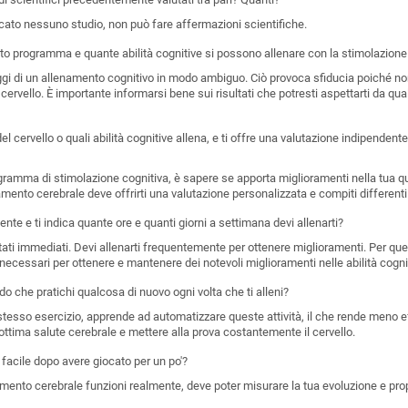
cato nessuno studio, non può fare affermazioni scientifiche.
sto programma e quante abilità cognitive si possono allenare con la stimolazione
gi di un allenamento cognitivo in modo ambiguo. Ciò provoca sfiducia poiché non
cervello. È importante informarsi bene sui risultati che potresti aspettarti da q
el cervello o quali abilità cognitive allena, e ti offre una valutazione indipendent
gramma di stimolazione cognitiva, è sapere se apporta miglioramenti nella tua quo
ento cerebrale deve offrirti una valutazione personalizzata e compiti differenti 
nte e ti indica quante ore e quanti giorni a settimana devi allenarti?
ltati immediati. Devi allenarti frequentemente per ottenere miglioramenti. Per qu
 necessari per ottenere e mantenere dei notevoli miglioramenti nelle abilità cogni
do che pratichi qualcosa di nuovo ogni volta che ti alleni?
tesso esercizio, apprende ad automatizzare queste attività, il che rende meno ef
ttima salute cerebrale e mettere alla prova costantemente il cervello.
 facile dopo avere giocato per un po'?
nto cerebrale funzioni realmente, deve poter misurare la tua evoluzione e proporti