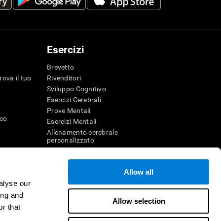
Esercizi
Brevetto
rova il tuo
Rivenditori
Sviluppo Cognitivo
Esercizi Cerebrali
Prove Mentali
ico
Esercizi Mentali
Allenamento cerebrale
personalizzato
Esercizio Mentale
Divertenti giochi di matematica
Allow all
Comprensione della lettura
alyse our
genza
Bambini dotati
r la memoria
Battaglie cerebrali
ing and
Allow selection
Test QI
r that