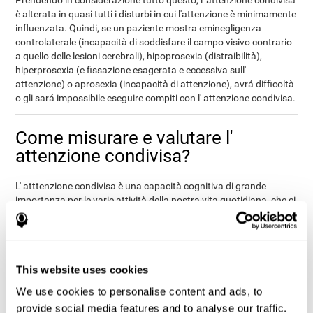
Prendendo in considerazione tutto questo, l' attenzione condivisa
è alterata in quasi tutti i disturbi in cui l'attenzione è minimamente
influenzata. Quindi, se un paziente mostra eminegligenza
controlaterale (incapacità di soddisfare il campo visivo contrario
a quello delle lesioni cerebrali), hipoprosexia (distraibilità),
hiperprosexia (e fissazione esagerata e eccessiva sull'
attenzione) o aprosexia (incapacità di attenzione), avrá difficoltà
o gli sará impossibile eseguire compiti con l' attenzione condivisa.
Come misurare e valutare l'
attenzione condivisa?
L' atttenzione condivisa è una capacità cognitiva di grande
importanza per le varie attività della nostra vita quotidiana, che ci
permette di essere più efficienti. Di eseguire correttamente
qualsiasi operazione che coinvolge più di una attivitá ercettiva,
motoria o attività cognitiva allo stesso tempo, dipende
direttamente dalla nostra capacità di attenzione condivisa.
This website uses cookies
Valutare i livelli attenzione condivisa può essere di uso pratico in
vari campi professionali, che è utile per valutare lo svolgimento
We use cookies to personalise content and ads, to
delle attivitá che realizzano (conducenti o trasportatori impiegati
provide social media features and to analyse our traffic.
in una catena di montaggio, atleti, ecc). Inoltre, questo può anche