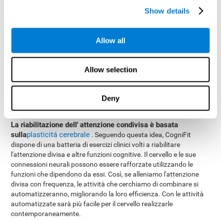
Show details
Come riabilitare o migliorare l'
attenzione condivisa?
Allow all
L' attenzione condivisa, come le altre abilità cognitive si possono
imparare, allenare e migliorare. In CogniFit offriamo la possibilità
Allow selection
di farlo professionalmente. Grazie alla pratica, siamo in grado di
accelerare la velocità di oscillazioni della nostra attenzione,
consumare meno risorse cerebrali qyando ci sono diversi stimoli
Deny
allo stesso tempo e aumentare la capacità di elaborare le
informazioni, anche quando ilcompito è difficile.
La riabilitazione dell' attenzione condivisa è basata
sulla
plasticitá cerebrale
. Seguendo questa idea, CogniFit
dispone di una batteria di esercizi clinici volti a riabilitare
l'attenzione divisa e altre funzioni cognitive. Il cervello e le sue
connessioni neurali possono essere rafforzate utilizzando le
funzioni che dipendono da essi. Così, se alleniamo l'attenzione
divisa con frequenza, le attività che cerchiamo di combinare si
automatizzeranno, migliorando la loro efficienza. Con le attività
automatizzate sarà più facile per il cervello realizzarle
contemporaneamente.