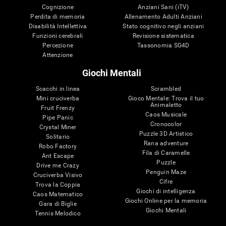
Cognizione
Anziani Sani (iTV)
Perdita di memoria
Allenamento Adulti Anziani
Disabilità Intellettiva
Stato cognitivo negli anziani
Funzioni cerebrali
Revisione sistematica
Percezione
Tassonomia SG4D
Attenzione
Giochi Mentali
Scacchi in linea
Scrambled
Mini cruciverba
Gioco Mentale: Trova il tuo
Animaletto
Fruit Frenzy
Caos Musicale
Pipe Panic
Cronocolor
Crystal Miner
Puzzle 3D Artistico
Solitario
Rana adventure
Robo Factory
Fila di Caramelle
Ant Escape
Puzzle
Drive me Crazy
Penguin Maze
Cruciverba Visivo
Cifre
Trova la Coppia
Giochi di intelligenza
Caos Matematico
Giochi Online per la memoria
Gara di Biglie
Giochi Mentali
Tennis Melodico