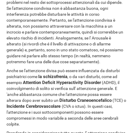
problemi nel resto dei sottoprocessi attenzionali da cui dipende.
Se l'attenzione condivisa non è abbastanza buona, ogni
interferenza potrebbe disturbare le attività in corso
contemporaneamente. Pertanto, se l'attenzione condivisa è
alterata, non possiamo attraversare con la macchina a un
incrocio e parlare contemporaneamente, quindi si correrebbe un
elevato rischio di incidenti. Analogamente, se l' Arousale è
alterato (si rivordi che é il livello di attivazione o di allarme
generale) e, pertanto, sono in uno stato comatoso, né possiamo
guidare né parlare allo stesso tempo (in realtà, nemmeno
potremmo fare una delle due cose separatamente).
Anche se l'attenzione divisa può essere influenzata da disturbi
la schizofrenia
psichiatrici come
, o da vari disturbi, come ad
Attention Deficit Hyperactivity Disorder
esempio
(ADHD), il
coinvolgimento di solito si verifica sull' attenzione generale. E
'anche abbastanza comune che l'attenzione possa essere
Disturbo Craneoencefalico
alterara dopo aver subito un
(TCE) o
Incidente Cerebrovascolare
(CVA o ictus). In questi casi,
l'attenzione e i suoi sottocomponenti possono essere
compromessi in modo variabile a seconda delle aree cerebrali
colpite.