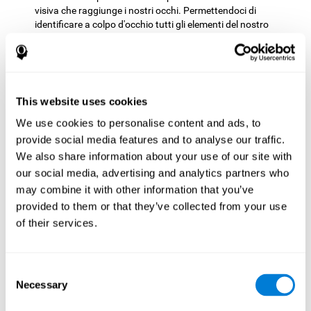
visiva che raggiunge i nostri occhi. Permettendoci di
identificare a colpo d'occhio tutti gli elementi del nostro
ambiente e interagire rapidamente con loro. Ad esempio,
quando dobbiamo leggere e capire un testo, guidare un
veicolo, o lavorare con precisione e gestire in modo rapido
diversi elementi.
This website uses cookies
Pianificazione:
Per superare il livello in questo gioco mentale
dobbiamo anticipare e decidere l'ordine corretto per eseguire
We use cookies to personalise content and ads, to
i movimenti e ottenere l'ordine delle lettere che compongono
provide social media features and to analyse our traffic.
la nostra parola target nel minor numero possibile di
We also share information about your use of our site with
movimenti. Praticando questo esercizio, attiviamo e
our social media, advertising and analytics partners who
rafforziamo la nostra capacità di pianificazione. Migliorare
questa importante capacità cognitiva è fondamentale per la
may combine it with other information that you’ve
nostra quotidianità, perché ci permette di "pensare al futuro"
provided to them or that they’ve collected from your use
e di anticipare mentalmente il modo corretto di eseguire un
of their services.
compito o raggiungere una meta specifica. Ad esempio,
quando pianifichiamo come risolveremo i compiti della
scuola, come raggiungeremo un determinato luogo, come
Consent
struttureremo un lavoro o quali compiti dobbiamo
Necessary
intraprendere per raggiungere il nostro obiettivo.
Selection
Flessibilità cognitiva:
Mentre avanziamo in questo gioco