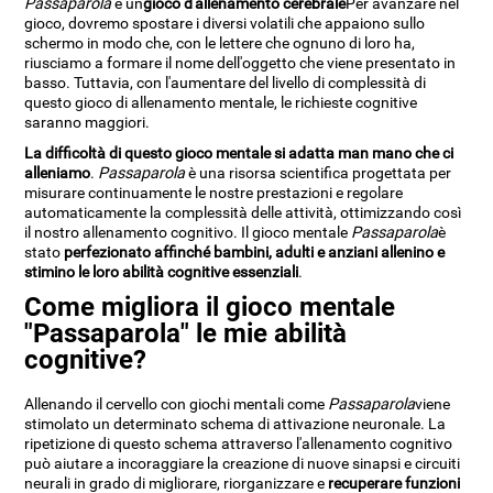
Passaparola
è un
gioco d'allenamento cerebrale
Per avanzare nel
gioco, dovremo spostare i diversi volatili che appaiono sullo
schermo in modo che, con le lettere che ognuno di loro ha,
riusciamo a formare il nome dell'oggetto che viene presentato in
basso. Tuttavia, con l'aumentare del livello di complessità di
questo gioco di allenamento mentale, le richieste cognitive
saranno maggiori.
La difficoltà di questo gioco mentale si adatta man mano che ci
alleniamo
.
Passaparola
è una risorsa scientifica progettata per
misurare continuamente le nostre prestazioni e regolare
automaticamente la complessità delle attività, ottimizzando così
il nostro allenamento cognitivo. Il gioco mentale
Passaparola
è
stato
perfezionato affinché bambini, adulti e anziani allenino e
stimino le loro abilità cognitive essenziali
.
Come migliora il gioco mentale
"Passaparola" le mie abilità
cognitive?
Allenando il cervello con giochi mentali come
Passaparola
viene
stimolato un determinato schema di attivazione neuronale. La
ripetizione di questo schema attraverso l'allenamento cognitivo
può aiutare a incoraggiare la creazione di nuove sinapsi e circuiti
neurali in grado di migliorare, riorganizzare e
recuperare funzioni