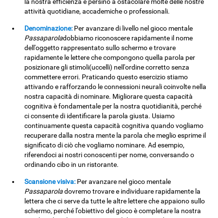
la nostra efficienza e persino a ostacolare molte delle nostre
attività quotidiane, accademiche o professionali.
Denominazione:
Per avanzare di livello nel gioco mentale
Passaparola
dobbiamo riconoscere rapidamente il nome
dell'oggetto rappresentato sullo schermo e trovare
rapidamente le lettere che compongono quella parola per
posizionare gli stimoli(uccelli) nell'ordine corretto senza
commettere errori. Praticando questo esercizio stiamo
attivando e rafforzando le connessioni neurali coinvolte nella
nostra capacità di nominare. Migliorare questa capacità
cognitiva è fondamentale per la nostra quotidianità, perché
ci consente di identificare la parola giusta. Usiamo
continuamente questa capacità cognitiva quando vogliamo
recuperare dalla nostra mente la parola che meglio esprime il
significato di ciò che vogliamo nominare. Ad esempio,
riferendoci ai nostri conoscenti per nome, conversando o
ordinando cibo in un ristorante.
Scansione visiva:
Per avanzare nel gioco mentale
Passaparola
dovremo trovare e individuare rapidamente la
lettera che ci serve da tutte le altre lettere che appaiono sullo
schermo, perché l'obiettivo del gioco è completare la nostra