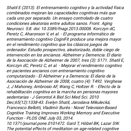
Shatil E (2013). El entrenamiento cognitivo y la actividad física
combinados mejoran las capacidades cognitivas más que
cada uno por separado. Un ensayo controlado de cuatro
condiciones aleatorias entre adultos sanos. Front. Aging
Neurosci. 5:8. doi: 10.3389/fnagi.2013.00008. Korczyn dC,
Peretz C, Aharonson V, et al. - El programa informático de
entrenamiento cognitivo CogniFit produce una mejora mayor
en el rendimiento cognitivo que los clásicos juegos de
ordenador: Estudio prospectivo, aleatorizado, doble ciego de
intervención en los ancianos. Alzheimer y Demencia: El diario
de la Asociación de Alzheimer de 2007, tres (3): S171. Shatil E,
Korczyn dC, Peretz C, et al. - Mejorar el rendimiento cognitivo
en pacientes ancianos con entrenamiento cognitivo
computarizado - El Alzheimer y a Demencia: El diario de la
Asociación de Alzheimer de 2008, cuatro (4): T492. Verghese
J, J Mahoney, Ambrosio AF, Wang C, Holtzer R. - Efecto de la
rehabilitación cognitiva en la marcha en personas mayores
sedentarias - J Gerontol A Biol Sci Med Sci. 2010
Dec;65(12):1338-43. Evelyn Shatil, Jaroslava Mikulecká,
Francesco Bellotti, Vladimír Burěs - Novel Television-Based
Cognitive Training Improves Working Memory and Executive
Function - PLOS ONE July 03, 2014.
10.1371/journal.pone.0101472. Gard T, Hölzel BK, Lazar SW.
The potential effects of meditation on age-related cognitive