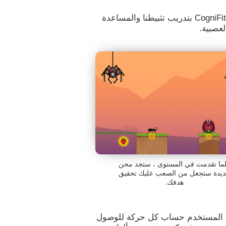
تسمح لنا الألعاب العقلية مثل Ant Escape من CogniFit بتدريب تثبيطنا والمساعدة
لعصبية.
ما تقدمت في المستوى ، ستجد محن
يدة ستجعل من الصعب عليك تحقيق
هدفك.
ث يتعين على المستخدم حساب كل حركة للوصول