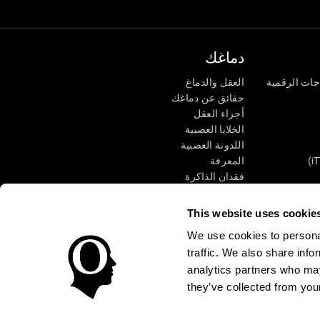
دماغك
جات الرقمية
العقل والدماغ
حقائق عن دماغك
أجزاء العقل
الخلايا العصبية
اللدونة العصبية
المعرفة
فقدان الذاكرة
كبار
الإعاقة الذهنية
وظائف ذهنية
This website uses cookie
الأعمال التنفيذيّة
We use cookies to personal
الإدراك الحسى
traffic. We also share info
الانتباه
analytics partners who may
they’ve collected from your