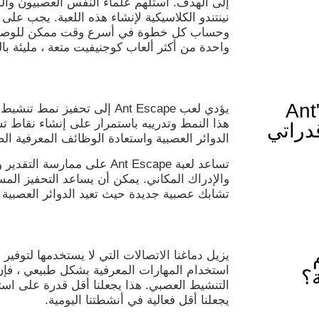
إلى الهدف. استلهم علماء النفس العصبيون وا
نينتندو الكلاسيكية لإنشاء هذه اللعبة. يجب ع
وحساب كل خطوة في أسرع وقت ممكن للوصول 
واحدة من أكثر ألعاب كوجنيفيت متعة ، مليئة بال
كيف تعمل لعبة الدماغ "Ant
يؤدي لعب Ant Escape إلى تحفي
هذا النمط وتدريبه باستمرار على إنشاء نقاط ت
 قدراتي
الدوائر العصبية واستعادة الوظائف المعرفية الضع
تساعد لعبة Ant Escape على ممار
والإدراك المكاني. يمكن أن يساعد التحفيز الم
تشابك عصبية جديدة حيث تعيد الدوائر العصبية 
يزيل دماغنا الاتصالات التي لا يستخدمها لتوفير ا
استخدام المهارات المعرفية بشكل طبيعي ، فإن ا
؟
التنشيط العصبي. هذا يجعلنا أقل قدرة على است
يجعلنا أقل فعالية في أنشطتنا اليومية.