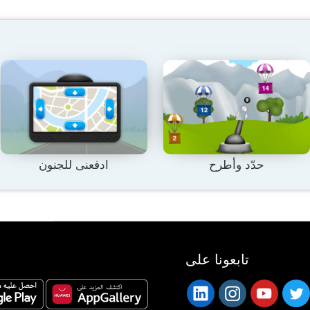
حدّد وأطرح
ادفعنى للجنون
تابعونا على