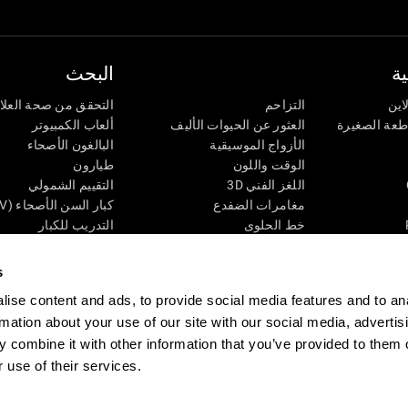
ة
البحث
اين
التزاحم
التحقق من صحة العلا
اطعة الصغيرة
العثور عن الحيوات الأليف
ألعاب الكمبيوتر
الأزواج الموسيقية
البالغون الأصحاء
الوقت واللون
طيارون
اللغز الفني 3D
التقييم الشمولي
مغامرات الضفدع
كبار السن الأصحاء (iTV)
خط الحلوى
التدريب للكبار
لغز
الحالة المعرفية عند ال
الأرقام
المراجعة المستمرة
s
طعة البصرية
لون النحلة
تصنيف SG4D
ise content and ads, to provide social media features and to an
اللعبة العقلية: تفجير البالونات
rmation about your use of our site with our social media, advertis
ات
ألعاب الذكاء
 combine it with other information that you’ve provided to them o
ألعاب اون لاين من آجل الذاكرة
قي
ألعاب عقلية
 use of their services.