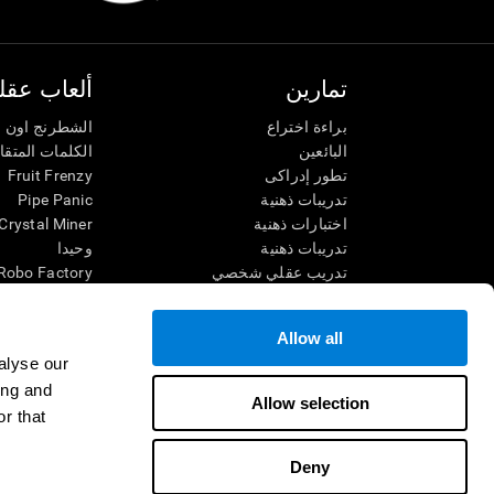
تمارين
ألعاب عقلي
براءة اختراع
الشطرنج اون ل
البائعين
الكلمات المتق
تطور إدراكى
Fruit Frenzy
تدريبات ذهنية
Pipe Panic
اختبارات ذهنية
Crystal Miner
تدريبات ذهنية
وحيدا
تدريب عقلي شخصي
Robo Factory
تدريب ذهنى
Ant Escape
العاب الرياضيات الممتعة
يقودني للجنون
Allow all
فهم القراءة
الكلمات المتقا
alyse our
الأطفال الموهوبون
قم بالمطابقة
ing and
معارك الدماغ
فوضى الرياضي
Allow selection
r that
اختبار الذكاء
سباق الرخام
التنس الموسي
Deny