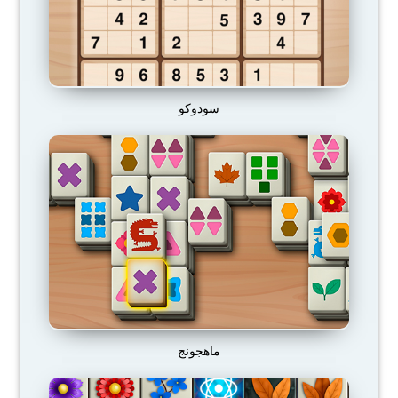
سودوكو
ماهجونج