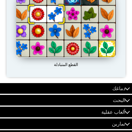
القطع المتبادلة
دماغك
البحث
ألعاب عقلية
تمارين