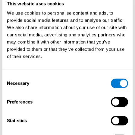
على وضع أهداف معقدة بشكل متزايد تتطلب مهارة أكبر للقدرات
This website uses cookies
المعرفية المعنية ، مما يساعد على تحفيزهم.
We use cookies to personalise content and ads, to
كيف تعمل لعبة العقل "الكلمات
provide social media features and to analyse our traffic.
المتقاطعة الصغيرة" على تحسين مهاراتي
We also share information about your use of our site with
المعرفية؟
our social media, advertising and analytics partners who
may combine it with other information that you’ve
يؤدي تشغيل "الكلمات المتقاطعة المصغرة" إلى تحفيز نمط تنشيط
عصبي معين. يمكن أن يساعد تكرار هذا النمط وتدريبه باستمرار على
provided to them or that they’ve collected from your use
تحسين الاتصالات العصبية ، ومساعدة الدوائر العصبية على إعادة تنظيم
of their services.
واستعادة الوظائف المعرفية الضعيفة أو التالفة.
تساعد "الكلمات المتقاطعة المصغرة" على ممارسة التسمية والإدراك
المكاني والذاكرة العاملة. يمكن أن يساعد تحفيز هذه المهارات باستمرار
Consent
في إنشاء نقاط الاشتباك العصبي الجديدة وتحسين الوظائف المعرفية.
Necessary
Selection
ماذا يحدث عندما لا أقوم بتدريب قدراتي
المعرفية؟
Preferences
يميل دماغنا إلى توفير الموارد العصبية لتلك الوظائف التي لا يستخدمها
بشكل منتظم. وبالتالي ، إذا لم يتم استخدام المهارات المعرفية بشكل
طبيعي ، فإن الدماغ لا يوفر الموارد لهذا النمط من التنشيط العصبي. هذا
Statistics
يجعلنا أقل قدرة على استخدام تلك الوظيفة المعرفية ، مما يجعلنا أقل
فعالية في أنشطتنا اليومية.