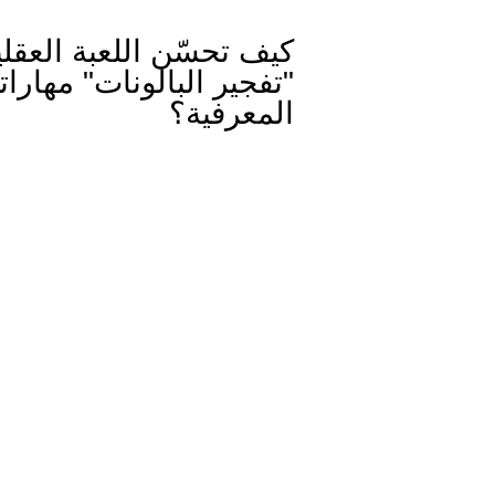
كيف تحسّن اللعبة العقلي
"تفجير البالونات" مهارات
المعرفية؟