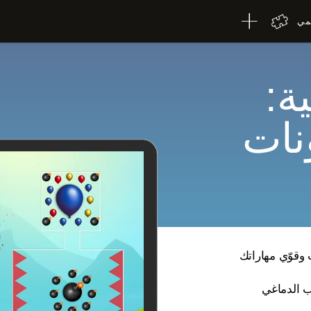
لمي
ة:
ونات
 وقوّي مهاراتك
ب الدماغي