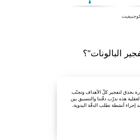
كوجنيفيت
جير البالونات"؟
أرة بحذق لتفجير كلّ الأهداف وتجنّب
عقلية هذه ندرّب دقّتنا والتنسيق بين
د إجراء أنشطة تطلب الدقّة اليدوية،