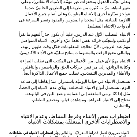
وعلى تجنّب الذهول بمحفزات غير مهمّة (الانتباه الانتقائي)، وعلى
تغيير انتباهنا مرّات كثيرة من طريقنا إلى الطريق الجانبيّ عندما
نتواجز سيّارة أخرى (الانتباه المناوب) وعلى أتمام جميع الأعمال
اللازمة للقيادة، مثل استخدام المدوس والمقود وتغيير السرعة في
آن واحد (الانتباه المقسّم).
الانتباه المطلب الأوّل عند الدرس. علينا أن نكون حذراً لنفهم ما نقرأ
أو نكتب ولنتجنّب قرائة نفس الخطّ مرّة وأخرى. الانتباه المتواصل
مهمّ عند الدروس، لأنّ معالجة المعلومات خلال وقت طويل رتيبة،
وبالتالي نضيع الوقت والمعلومات بنتائج سلبيّة في الأداء الأكاديميّ.
الانتباه مهمّ لأي عمل، من الأعمال في المكتب التي نطلب القراءة
وكتابة الوثائق، إلى مراقبين حركات الجوّ، والرياضيين، والناقلين،
والأطباء والمديرين التنفيذيين. تطلب جميع الأعمال الذاكرة أيضاً.
نستعمل الانتباه في حياتنا اليوميّة باستمرار. منذ إيقاظنا إلى ساعة
النوم، نستعمل أنواع الانتباه المختلفة. يؤدّي عدم الانتباه إلى الخطأ،
مثل إذا كنّا نرمي الملعقة إلى القمامة ونضع اللبن في البالوعة.
نحتاج إلى الانتباه للقراءة، ومشاهدة فيلم، وتحضير الطعام،
والتنظيف.
اضطراب نقص الانتباه وفرط النشاط، وعدم الانتباه
والأضطرابات الأخرى المتعلقّة بمشكلات الانتباه
الانتباه ضروريّ لعمل قدراتنا المعرفيّة، وبالتالي يؤثّر
اضطراب الانتباه في نشاطات