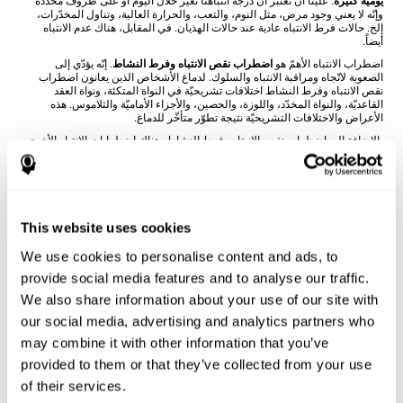
يوميّة كثيرة
. علينا أن نعتبر أنّ درجة انتباهنا تغيّر خلال اليوم أو على ظروف محدّدة
وإنّه لا يعني وجود مرض، مثل النوم، والتعب، والحرارة العالية، وتناول المخدّرات،
إلخ. حالات فرط الانتباه عادية عند حالات الهذيان. في المقابل، هناك عدم الانتباه
أيضاً.
اضطراب الانتباه الأهمّ هو
اضطراب نقص الانتباه وفرط النشاط
. إنّه يؤدّي إلى
الصعوبة لاتّجاه ومراقبة الانتباه والسلوك. لدماغ الأشخاص الذين يعانون اضطراب
نقص الانتباه وفرط النشاط اختلافات تشريحيّة في النواة المتكئة، ونواة العقد
القاعديّة، والنواة المخدّد، واللوزة، والحصين، والأجزاء الأماميّة والثلاموس. هذه
الأعراض والاختلافات التشريحيّة نتيجة تطوّر متأخّر للدماغ.
بالإضافة إلى اضطراب نقص الانبتاه وفرط النشاط، هناك اضطرابات الانتباه الأخرى.
حالات تغيّر الوعي، مثل
الغيبوبة
، يحدث مع اضطراب مستوى الإنذار، أو الانتباه
المركّز ومعالجات الانتباه المعقّدة. يؤدّي ضرر دماغي إلى هذه الاضطرابات، مثل
النوبة، وصدمات الرأس
. نتيجة ضرر دماغيّ هي اضطرابات الانتباه عامّة، مثل الذهول
والتعب
وعجز الانتباه للجانب المقابل من الجرح الدماغي
. بالإضافة إلى ذلك، هناك
تغيّرات الانتباه عند الأمراض، مثل
الفصام، وعسر القراءة، والخرف، ومرض
الزهايمر
. في المقابل، يزيد الانتباه عند
القلق والاكتئاب
، ولكن يتّجه إلى المحفزات
This website uses cookies
السلبيّة.
We use cookies to personalise content and ads, to
كيف يقايس ونقيّم الانتباه؟
provide social media features and to analyse our traffic.
يساعد تقييم الانتباه على مجال الحياة المختلف:
المجال الأكاديمي
(إذا كان الطالب
We also share information about your use of our site with
يحتاج إلى المساعدة على الدرس)،
المجال الطبيّ
(إذا كان المريض قادراً على إجراء
حياته بدون مساعدة)
والمجال المهني
(إذا كان العامل قادراً على إتمام عمله بطريقة
our social media, advertising and analytics partners who
صحيحة).
may combine it with other information that you’ve
من خلال
التقييم الفسيّ-العصبيّ الكامل
يمكننا تقييم الانتباه والمهارات المعرفيّة
provided to them or that they’ve collected from your use
الأخرى بدقّة
. هناك في
كوجنيفيت
مجموعة الاختبارات التي تقيّم معالجات الانتباه،
مثل الانتباه المركّز والانتباه المقسّم. ترتكز الروائز التي يستخدمها كوجنيفيت على
of their services.
رائز Stroop، وارائز Variables Of Attention (TOVA), Hooper Visual