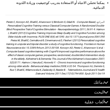
يمكننا تحسّن الانتباه أو الاستعادة بتدريب كوجنيفيت وزيادة اللدونة
الدماغية.
المراجع:
Peretz C, Korczyn AD, Shatil E, Aharonson V, Birnboim S, Giladi N. - Computer-Based,
Personalized Cognitive Training versus Classical Computer Games: A Randomized Double-
Blind Prospective Trial of Cognitive Stimulation - Neuroepidemiology 2011; 36:91-9. Haimov
I, Shatil E (2013) Cognitive Training Improves Sleep Quality and Cognitive Function among
Older Adults with Insomnia. PLOS ONE 8(4): e61390. doi:10.1371/journal.pone.0061390
Preiss M, Shatil E, Cermáková R, Cimermanová D, Flesher I (2013) Personalized cognitive
training in unipolar and bipolar disorder: a study of cognitive functioning. Frontiers in Human
Neuroscience doi: 10.3389/fnhum.2013.00108. Korczyn AD, Peretz C, Aharonson V, et al. -
Computer based cognitive training with CogniFit improved cognitive performance above the
effect of classic computer games: prospective, randomized, double blind intervention study
in the elderly. Alzheimer's & Dementia: The Journal of the Alzheimer's Association 2007;
3(3):S171. Haimov I, Hanuka E, Horowitz Y. - Chronic insomnia and cognitive functioning
among older adults - Behavioural sleep medicine 2008; 6:32-54. Thompson HJ, Demiris G,
Rue T, Shatil E, Wilamowska K, Zaslavsky O, Reeder B. - Telemedicine Journal and E-health
Date and Volume: 2011 Dec;17(10):794-800. Epub 2011 Oct 19.
دماغك
البحث
ألعاب عقلية