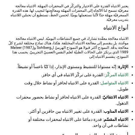
يعتبر الانتباه القدرة على الاختيار والتركّز في المحفزات المهمّة. الانتباه معالجة
معرفيّة تسمح لنا الاتّجاه إلى المحفزات المهمّة ومعالجتها لنجيب لها. هذه القدرة
الممعرفيّة مهمّة جدّا لأنّنا نستعملها يوميّا. لحسن الحظّ، نستطيع أن نحسّن اللانتباه
بتدريب معرفيّة.
أنواع الانتباه
الانتباه معالجة معقّدة تشارك في جميع النشاطات اليوميّة. ليس الانتباه معالجة
موحّدة، بل ينقسم إلى معالجة الانتباه المختلفة. هكذا، هناك نماذج مختلفة لشرح كلّ
معالجة بدقّة. النموذج أكثر قبولا هو النموذج الهرميّ لSohlberg و(Mateer (1987,
1989 الذي يرتكز على الحالات الطبيّة لعلم النفس-العصبيّ التجريبيّ. بحسب هذا
النموذج، ينقسم الانتباه إلى
الإثارة
: إنّه مستوانا للتنشيط ومستوى الإنذار، إذا كنّا ناعساً أو نشيطاً.
الانتباه المركّز
: القدرة على تركّز الانتباه في أي حافز.
الانتباه المتواصل
: القدرة على الانتباه لحافز أو نشاط خلال وقت
طويل.
الانتباه الانتقائيّ
: القدرة على الانتباه لحافز أو نشاط بحضور محفزات
الذهول.
الانتباه المناوب
: القدرة على تغيير الانتباه بين حافزين أو أكثر.
الانتباه المقسّم
: قدرة دماغنا على الانتباه لمحفزات مختلفة أو
نشاطات في آن واحد.