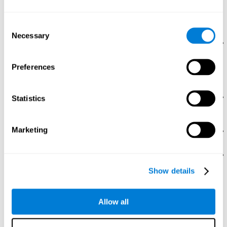
Organisation Task (VOT وContinous Performance Test (CPT). بالإضافة إلى
الانتباه، تقيم هذه الاختبارات زمن الكمون، والإدراك البصريّ، واللدونة المعرفيّة،
والكبت، والمراقبة، والإدراك المكاني، وسرعة المعالجة، والمراجعة البصريّة
Consent
والتنسيق بين العين واليد.
Necessary
Selection
رائز التزامن DIAT-SHIF
عليك أن تتابع طريق كرة بيضاء وتنتبه
للكلمات التي تظهر في وسط الشاشة. إذا كانت الكلمة مثل لونها،
يجب أن تجيب وأنت تنتبه لحافزين في نفس الوقت. في هذا النشاط
Preferences
تواجه تغيير الخطّ، وأجوبة جديدة والقدرة على المراقبة والبصر في
آن واحد.
رائز السرعةREST-HECOOR
: تظهر في الشاشة مربّع أزرق، عليك
Statistics
أن تضغط الزر في وسط المربّع بسرعة. كلّما تضغط الزر خلال
الوقت اللازم، ستكون النتيجة أفضل.
Marketing
رائز الحلّREST-SPER
: تظهر محفزات محرّكة كثيرة في الشاشة.
عليك أن تضغط المحفزات الصحيح بسرعة.
رائز غير الانتباهFOCU-SHIF
: تظهر ضوء في زوايا الشاشة. علك أن
تضغط الأضواء الصفراء بسرعة، إذا كانت حمراء لا تضغط.
Show details
كيف نستعيد أو نحسّن الانتباه؟
من الممكن أن ندرّب جميع المهارات المعرفيّة، مثل الانتباه، لتحسّنها. يقدّم
Allow all
كوجنيفيت
الإمكانيّة لإتمامه بطريقة مهنيّة.
اللدونة الدماغيّة
أس استعادة الانتباه والمهارات المعرفيّة الأخرى. يتم تقوية الدماغ