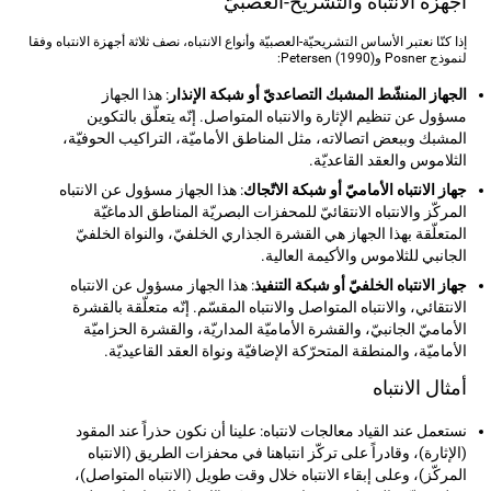
أجهزة الانتباه والتشريح-العصبيّ
إذا كنّا نعتبر الأساس التشريحيّة-العصبيّة وأنواع الانتباه، نصف ثلاثة أجهزة الانتباه وفقا
لنموذج Posner و(Petersen (1990:
الجهاز المنشّط المشبك التصاعديّ أو شبكة الإنذار
: هذا الجهاز
مسؤول عن تنظيم الإثارة والانتباه المتواصل. إنّه يتعلّق بالتكوين
المشبك وببعض اتصالاته، مثل المناطق الأماميّة، التراكيب الحوفيّة،
الثلاموس والعقد القاعديّة.
جهاز الانتباه الأماميّ أو شبكة الاتّجاك
: هذا الجهاز مسؤول عن الانتباه
المركّز والانتباه الانتقائيّ للمحفزات البصريّة المناطق الدماغيّة
المتعلّقة بهذا الجهاز هي القشرة الجذاري الخلفيّ، والنواة الخلفيّ
الجانبي للثلاموس والأكيمة العالية.
جهاز الانتباه الخلفيّ أو شبكة التنفيذ
: هذا الجهاز مسؤول عن الانتباه
الانتقائي، والانتباه المتواصل والانتباه المقسّم. إنّه متعلّقة بالقشرة
الأماميّ الجانبيّ، والقشرة الأماميّة المداريّة، والقشرة الحزاميّة
الأماميّة، والمنطقة المتحرّكة الإضافيّة ونواة العقد القاعيديّة.
أمثال الانتباه
نستعمل عند القياد معالجات لانتباه: علينا أن نكون حذراً عند المقود
(الإثارة)، وقادراً على تركّز انتباهنا في محفزات الطريق (الانتباه
المركّز)، وعلى إبقاء الانتباه خلال وقت طويل (الانتباه المتواصل)،