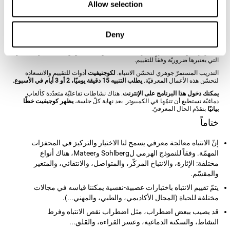
والاتصالات العصبية باستخدام الوظائف المتعلقة بها. هكذا، عندما ندرّب الانتباه، يتم
Allow selection
تقوية الاتصالات الدماغية للتركيبات المتعلّقة بهذه القدرة.
كوجنيفيت
مؤلّف من فريق الاختصاصيّين بدراسة أنواع الانتباه المختلفة، واللدونة
المتشابكة ومعالجات تكوين الخلايا العصبية. إنّ يسمح إنشاء
برنامج تنبيه معرفي
Deny
شخصي
بحسب ضرورات كلّ مستخدم. يبتدئ البرنامج هذا لتقييم دقيق للانتباه
والوظائف المعرفية الأساسية الأخرى. بناء على نتائج التقييم، يقدّم برنامج التنبيه
المعرفي ل
كوجنيفيت
تدريبا معرفيّاً شخصيّا لتقوية الانتباه والوظائف المعرفية الأخرى
التي يعتبرها ضروريّة وفقاً للتقييم.
التدريب المستمرّ جوهري لتحسّن الانتباه.
لكوجنيفيت
أدوات للتقييم والاتسعادة
لتحسّن هذه الأعمال المعرفيّة.
يطلب التنبيه 15 دقيقة يوميّا، 2 أو 3 أيام في الأسبوع.
يمكنك دخول هذا البرنامج على الإنترنت
. هناك نشاطات تفاعليّة متعدّدة كألعاب
دماغيّة تستطيع أن تتمّها في الكمبيوتر. بعد نهاية كلّ جلسة،
يظهر كوجيفيت خطّا
بيانيّا
بتقدّم الحال المعرفيّ.
ختاماً
إنّ الانتباه معالجة معرفي يسمح لنا الاختيار والتركيز في المحفزات
المهمّة. وفقاً للنموذج الهرمي لSohlberg وMateer، هناك أنواع
مختلفة: الإثارة، والانتباخ المركّز، والمتواصل، والانتقائي، والمتغير
والمقسّم.
يتمّ تقييم الانتباه باختبارات عصبية-نفسية يمكننا قياسه في مجالات
مختلفة للحياة (المجال الأكاديمي، والطبي، والمهني...).
قد يصيب ببعض اضطراب، مثل اضطراب نقص الانتباه وفرط
النشاط، والسكتة الدماغية، وعسر القراءة، والقلق...