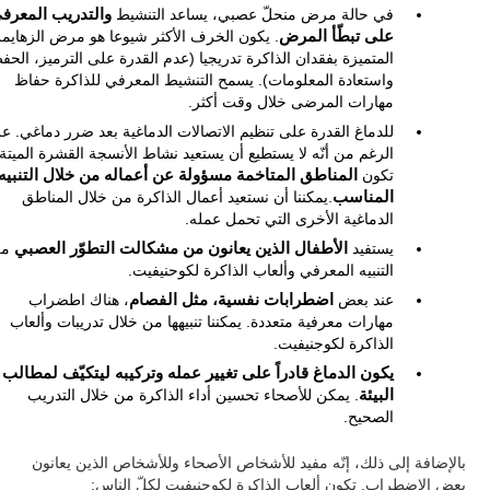
في حالة مرض منحلّ عصبي، يساعد التنشيط
والتدريب المعرف
على تبطّأ المرض
. يكون الخرف الأكثر شيوعا هو مرض الزهايمر
المتميزة بفقدان الذاكرة تدريجيا (عدم القدرة على الترميز، الحف
واستعادة المعلومات). يسمح التنشيط المعرفي للذاكرة حفاظ
مهارات المرضى خلال وقت أكثر.
للدماغ القدرة على تنظيم الاتصالات الدماغية بعد ضرر دماغي. ع
الرغم من أنّه لا يستطيع أن يستعيد نشاط الأنسجة القشرة الميتة
تكون
المناطق المتاخمة مسؤولة عن أعماله من خلال التنبيه
المناسب
.يمكننا أن نستعيد أعمال الذاكرة من خلال المناطق
الدماغية الأخرى التي تحمل عمله.
يستفيد
الأطفال الذين يعانون من مشكالت التطوّر العصبي
من
التنبيه المعرفي وألعاب الذاكرة لكوحنيفيت.
عند بعض
اضطرابات نفسية، مثل الفصام
، هناك اطضراب
مهارات معرفية متعددة. يمكننا تنبيهها من خلال تدريبات وألعاب
الذاكرة لكوجنيفيت.
يكون الدماغ قادراً على تغيير عمله وتركيبه ليتكيّف لمطالب
البيئة
. يمكن للأصحاء تحسين أداء الذاكرة من خلال التدريب
الصحيح.
بالإضافة إلى ذلك، إنّه مفيد للأشخاص الأصحاء وللأشخاص الذين يعانون
بعض الاضطراب. تكون ألعاب الذاكرة لكوجنيفيت لكلّ الناس: