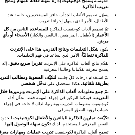
الحوسبة.
يسمح كوجنيفيت إدارة سهلة فعالة للمهام ونتائج
تدريب الذاكرة.
.
يسهّل تصميم الألعاب الجذأب حافز المستخدمين، خاصة عند
الأطفال، الأمر الذي يسهل إجراء التدريب.
تمّ تصميم ألعاب كوجنيفيت للذاكرة
للمساعدة الناس من كل
الأعمار
(الأطفال، المراهقين، البالغين والكبار)
الأصحاء أو بأي
مرض
.
يكون
شكل التعليمات ونتائج التدريب هذا على الإنترنت
للذاكرة تفعاليّاً
، الأمر الذي يساعد في فهم التعليمات.
تقدّم نتائج ألعاب الذاكرة على الإنترنت
تقريرا سريع دقيق
. إنّه
يسمح معرفة تقدّماتنا وحالتنا المعرفية.
تمّ استخدام درجات كلّ جلسة
لتكيّف الصعوبة ومطالب التدري
بطريقة تلقائية
، هكذا سنحصل على
تدخّل شخصي
.
تمّ جمع معلومات ألعاب الذاكرة على الإنترنت وترميزها خلال
التدريب
، فيمكننا التركيز في إجراء المهمة فقط. تحلّل أداة
كوجنيفيت معلومات التدريب ويقارنها، لذلك لا حاجة في إجراء
حساب لرؤية التطوّر المعرفي.
تكيّفت تمارين الذاكرة للبالغين والأطفال لكوجنيفيت
للحدود 
النقص المعرفي للمستخدم، لذلك
تكون سهلة الوصول إليها
.
تسمح ألعاب الذاكرة لكوجنيفيت
تدريب عمليات ومهارات معرف