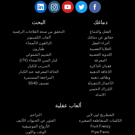
دماغك
البحث
العقل والدماغ
التحقق من صحة العلاجات الرقمية
حقائق عن دماغك
ألعاب الكمبيوتر
أجزاء العقل
البالغون الأصحاء
الخلايا العصبية
طيارون
اللدونة العصبية
التقييم الشمولي
المعرفة
كبار السن الأصحاء (iTV)
فقدان الذاكرة
التدريب للكبار
الإعاقة الذهنية
الحالة المعرفية عند الكبار
وظائف ذهنية
المراجعة المستمرة
الأعمال التنفيذيّة
تصنيف SG4D
الإدراك الحسى
الانتباه
ألعاب عقلية
الشطرنج اون لاين
التزاحم
الكلمات المتقاطعة الصغيرة
العثور عن الحيوات الأليف
Fruit Frenzy
الأزواج الموسيقية
Pipe Panic
الوقت واللون