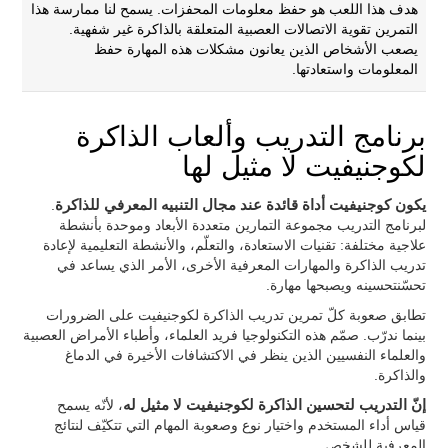
هدف هذا اللعب هو حفظ معلومات المحفزات. يسمح لنا ممارسة هذا
التمرين تقوية الاتصالات العصبية المتعلقة بالذاكرة غير شفهية.
يصعب الأشخاص الذين يعانون مشكلات هذه المهارة حفظ
المعلومات واستعادتها.
برنامج التدريب وألعاب الذاكرة
لكوجنيفيت لا مثيل لها
يكون كوجنيفيت أداة قائدة عند مجال التنبيه المعرفي للذاكرة
.
لبرنامج التدريب مجموعة التمارين متعددة الأبعاد وموحدة بأنشطة
علاجية مختلفة: تقنيات الاستعادة، والتعلّم، والأنشطة التعليمية لإعادة
تدريب الذاكرة والمهارات المعرفية الأخرى، الأمر الذي يساعد في
تحسّنتحسينه ويصبحها مهارة.
تطابق صعوبة كلّ تمرين تدريب الذاكرة لكوجنيفيت على الضرورات
بينما ندرّب. صمّم هذه التكنولوجيا فريد العلماء، وأطباء الأمراض العصبية
والعلماء النفسيين الذين ينظر في الاكتشافات الأخيرة في الدماغ
والذاكرة.
إنّ التدريب لتحسين الذاكرة لكوجنيفيت لا مثيل له
، لأنّه يسمح
قياس أداء المستخدم واختيار نوع وصعوبة المهام التي تتكيّف لنتائج
المعرفية للشخص.