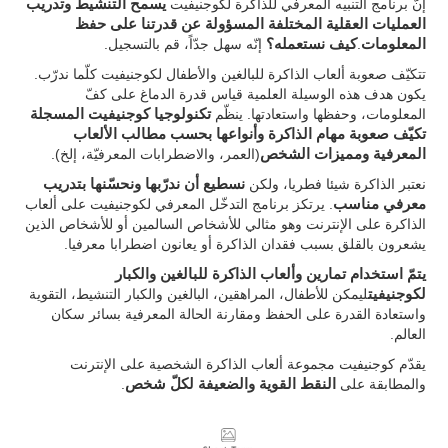
إنّ برنامج التنبيه المعرفي للذاكرة لكوجنيفيت
يسمح التنشيط وتدريب
العمليات العقلية المختلفة المسؤولة عن قدرتنا على حفظ
المعلومات
.
كيف نستعمله؟
إنّه سهل جدّاً، قم بالتسجيل.
تتكيّف صعوبة ألعاب الذاكرة للبالغين والأطفال لكوجنيفيت كلّما ندرّب.
يكون هدف هذه الوسيلة العلمية قياس قدرة الدماغ على كفّ
المعلومات، وحفظها واستعادتها. ينظّم
تكنولوجيا كوجنيفيت المسجلة
تكيّف صعوبة مهام الذاكرة وأنواعها بحسب مطالب الألعاب
المعرفية ومميزات الشخص
(العمر، والاضطرابات المعرفيّة، إلخ).
نعتبر الذاكرة شيئا فطريا، ولكن
نسطيع أن ندرّبها ونحسّنها بتدريب
معرفي مناسب
. يرتكز برنامج التدخّل المعرفي لكوجنيفيت على ألعاب
الذاكرة على الإنترنت وهو مثالي للأشخاص السالمين أو للأشخاص الذين
يشعرون بالقلق بسبب فقدان الذاكرة أو يعانون اضطرابا معرفيا.
يتمّ استخدام تمارين وألعاب الذاكرة للبالغين والكبار
لكوجنيفيت
ليمكن للأطفال، المراهقين، البالغين والكبار التنشيط، التقوية
واستعادة القدرة على الحفظ ومقارنة الحالة المعرفية بسائر سكان
العالم.
يقدّم كوجنيفيت مجموعة ألعاب الذاكرة الشخصية على الإنترنت
والمطابقة على
النقط القوية والضعيفة لكلّ شخص
.