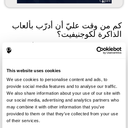
كم من وقت عليّ أن أدرّب بألعاب
الذاكرة لكوجنيفيت؟
وقت الجلسات الكاملة لتدريب الذاكرة التلقائي
هو 10 أو 15 دقيقة
.
ننصحك أن تدرّب
جلستين أو ثلاث جلسات
في الأسبوع.
يرسل
كوجنيفيت تذكير الجلسات
ليسهل التدريب.
في كلّ جلسة التدريب للذاكرة، تقترح أداة كوجنيفيت لعبين التنبيه
This website uses cookies
الدماغي ومهمة التقييم المعرفي تلقائيا
. هكذا نستطيع أن ندرّب
ونقايس تقدّم ذاكرتنا وأنواعها: الذاكرة قصيرة المدى، ذاكرة العمل، إلخ.
We use cookies to personalise content and ads, to
ألعاب الذاكرة: ما هي التمارين
provide social media features and to analyse our traffic.
We also share information about your use of our site with
لتدريب الذاكرة لكوجنيفيت؟
our social media, advertising and analytics partners who
may combine it with other information that you’ve
يتألف تدريب الذاكرة لكوجنيفيت من ألعاب مختلفة على الإنترنت.
يرتكز بعضها على مطالب كثيرة من جهاز الذاكرة، ويرتكز الألعاب
provided to them or that they’ve collected from your use
الأخرى على مطالب قليلة.
of their services.