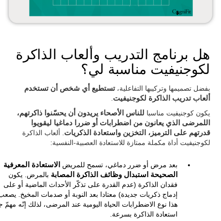
هل برنامج التدريب وألعاب الذاكرة
لكوجنيفيت مناسبة لي؟
بفضل تصميمها وتركيبها التفاعلية،
تستطيع أي شخص أن تستخدم
ألعاب تدريب الذاكرة لكوجنيفيت
.
يكون كوجنيفيت مناسبا
للناس الأصحاء يريدون أن يحسّنوا ذاكرتهم،
اللمرضى الذي يعانون من اضطرابات أو ضررا دماغيا ليقويوا
قدرتهم على الترميز، التخزين واستعادة الذكريات
. ألعاب الذاكرة
لكوجنيفيت أداة مكملة ممتازة للاستعادة العصبية-النفسية:
بعد مرض أو ضرر دماغي، تسمح للمريض
الاستعادة المعرفية
الصحيحة استبدال وظائف الذاكرة المصابة
بالمرض. يكون
فقدان الذاكرة (عدم القدرة على تذكّر الأحداث الماضية أو على
إدماج ذكريات جديدة) معتادا بعد النوبة أو صدمات المخيخ. يصعب
هذا نوع الاضطرابات الحياة اليومية عند المرضى، لذلك إنّه مهمّ جد
استعادة الذاكرة بسرعة.