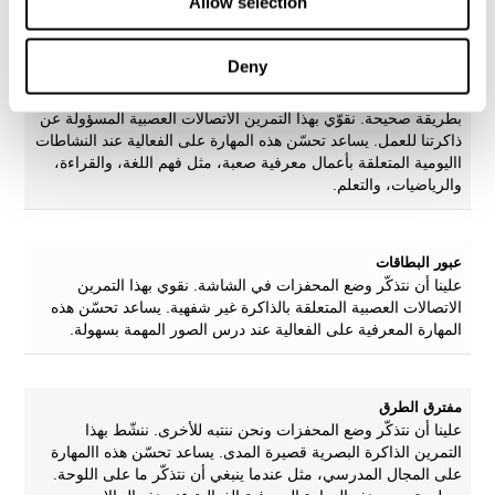
Allow selection
حزام الأرقام
Deny
هدف هذا اللعب للذاكرة هو تحدّي قدرتنا على حفظ المعلومات
واستخدامها. علينا أن نحفظ الأرقام المختلفة في الشاشة ونحسب
بطريقة صحيحة. نقوّي بهذا التمرين الاتصالات العصبية المسؤولة عن
ذاكرتنا للعمل. يساعد تحسّن هذه المهارة على الفعالية عند النشاطات
االيومية المتعلقة بأعمال معرفية صعبة، مثل فهم اللغة، والقراءة،
والرياضيات، والتعلم.
عبور البطاقات
علينا أن نتذكّر وضع المحفزات في الشاشة. نقوي بهذا التمرين
الاتصالات العصبية المتعلقة بالذاكرة غير شفهية. يساعد تحسّن هذه
المهارة المعرفية على الفعالية عند درس الصور المهمة بسهولة.
مفترق الطرق
علينا أن نتذكّر وضع المحفزات ونحن ننتبه للأخرى. ننشّط بهذا
التمرين الذاكرة البصرية قصيرة المدى. يساعد تحسّن هذه االمهارة
على المجال المدرسي، مثل عندما ينبغي أن نتذكّر ما على اللوحة.