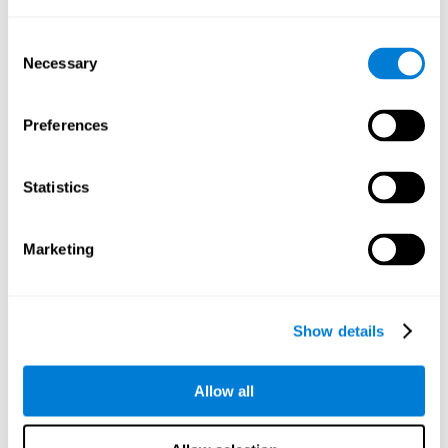
الذاكرة الحلوة
: لتقدّم هذا اللعب لتنشيط الذاكرة، علينا أن نحفظ ونستعيد من
Consent
ذاكرتنا أنواع المعلومات مختلفة. ننشّط بهذا اللعب الأنماط العصبية
Necessary
Selection
المسؤولة عنن القدرة على حفظ الذكريات. يساعد تحسّن هذه
المهارة المعرفيّة على الفعالية عند النشاطات اليومية، مثل الدرس أو
تذكّر المكان حيث كان مفتاح البيت.
Preferences
Statistics
الاتيرليليس
نحتاج لهذا اللعب لتدريب الذاكرة إلى حفظ وتذكّر ترتيب المحفزات
المتنوّرة. ننشّط بممارسة هذا اللععب الاتصالات الدماغية المتعلقة
Marketing
بأنواع الذاكرة المختلفة. يساعد هذا التمرين على حفظ المعلومات
في الذاكرة بجهد قليل.
Show details
الرموز الموحد
علينا أن نتذكّر المحفزات الظاهرة من قبل. ننشّط بهذا التمريين
الدوائر العصبية للذاكرة ونقوّيها. تساعد تقوية الاتصالات على
Allow all
النشاطات اليومية، مثل تذكّر وجه الزبائن، أو أين تكون السيارة، أو
الشتراء.