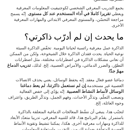
يجمع التدريب المعرفي الشخصي لكوجنيفيت المعلومات المعرفية
ويعطي
تقريرا كاملا في أداء المستخدم عند كل مستوى
. إنّه يسمح
مراجعة التحسّن، والمستوى المعرفي الابتدائي والمهارات المعرفية
الأخرى.
ما يحدث إن لم أدرّب ذاكرتي؟
الذاكرة عمل معرفية رائسية لحياتنا اليومية. تخفّض الذاكرة السيئة
نوعية الحياة. يحدث فقدان الذاكرة خلال الشيخوخة، ولكن من الممكن
أن نعاني مشكلات الذاكرة في اضطرابات مختلفة، مثل اضطرابات
التطوّر، والضرر الدماغي، والأمراض العصبية، إلخ. لذلك،
تدريب الدماغ
مهمّ جدّا
.
دماغنا عضو فعال معقد. إنّه يحفظ الوسائل، يعني يحذف الاتصالات
العصبية غير مستخدمة.
إن لم نستعمل ذاكرتنا، لم يعط دماغنا
الوسائل لأنماط النشاط العصبية
. إنّه يؤدّي إلى خفض الفعالية
ونصعب التعلّم، وتذكّر الأحداث، وفهم الجمل، وتذكّر الطريق، واعتراف
وجوه العائلة، إلخ.
لتجنّب هذا، ينبغي أن ننشّط المعالجات الدماغية المتعلقة بالذاكرة
باستمرار. يقدّم البرنامج هذا، قائد للتنبيه المعرفي، تدريبا متعدّد الأبعاد
للذاكرة ومهارات معرفية أخرى. هكذا، يمكننا تنشيط وتقوية الأنماط
العصبية المتعلّقة بعملية الترميز، التخزين واستعادة المعلومات.