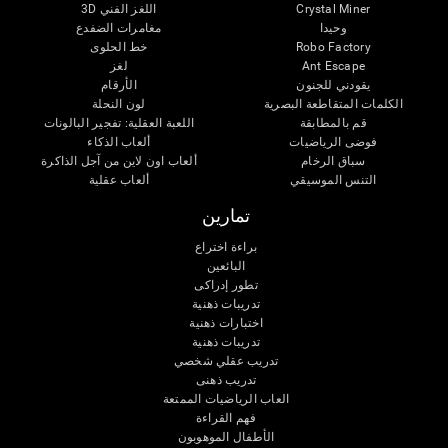
Crystal Miner
اللغز الفني 3D
وحيدا
مغامرات الضفدع
Robo Factory
خط الحلوى
Ant Escape
لغز
يقودني للجنون
الأرقام
الكلمات المتقاطعة البصرية
لون النحلة
قم بالمطابقة
اللعبة العقلية: تفجير البالونات
فوضى الرياضيات
ألعاب الذكاء
سباق الرخام
ألعاب اون لاين من آجل الذاكرة
التنس الموسيقي
ألعاب عقلية
تمارين
براءة اختراع
البائعين
تطور إدراكى
تدريبات ذهنية
اختبارات ذهنية
تدريبات ذهنية
تدريب عقلي شخصي
تدريب ذهنى
العاب الرياضيات الممتعة
فهم القراءة
الأطفال الموهوبون