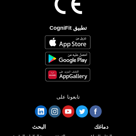
تطبيق CogniFit
تابعونا على
دماغك
البحث