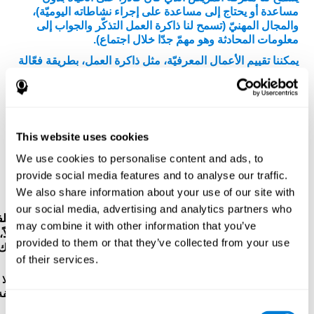
مساعدة أو يحتاج إلى مساعدة على إجراء نشاطاته اليوميّة)،
والمجال المهنيّ (تسمح لنا ذاكرة العمل التذكّر والجواب إلى
معلومات المحادثة وهو مهمّ جدّا خلال اجتماع).
يمكننا تقييم الأعمال المعرفيّة، مثل ذاكرة العمل، بطريقة فعّالة
من خلال
التقييم النفسيّ-العصبي الكامل.
برتكز روائز
كوجنيفيت على روائز الأرقام المباشرة وغير مباشرة لWMS
(Wechsler Memory Scale)، وCPT (Continuous
Performance Test)، و TOMM (Test of Memory
Malingering)، وVisual Organisation Task (VOT)، وTest
This website uses cookies
of Variables of Attention (TOVA). بالإضافة إلى ذاكرة
العمل، تقايس هذه الروائز أيضا الذاكرة الصوتية قصيرة المدى،
We use cookies to personalise content and ads, to
والذاكرة قصيرة المدى، وزمن الكمون، وسرعة المعالجة،
provide social media features and to analyse our traffic.
والاعتراف، والفحص البصري والإدراك المكاني.
We also share information about your use of our site with
our social media, advertising and analytics partners who
رائز التسلسل WOM-ASM
: تظهر كرات فيها أرقام مختلف
may combine it with other information that you’ve
في الشاشة. عليك أن تحفظ الأرقام لتكرّرها من بعد. أوّلاً،
provided to them or that they’ve collected from your use
هناك رقم واحد، ولكن كانت الأرقام أكثر حتّى تخطأ. عليك
of their services.
أن تكرّر الأرقام.
رائز الاعتراف WOM-REST
: هناك ثلاثة أشياء في الشاشة. أوّلا
إحفظ ترتيب الأشياء بسرعة. بعد ذلك، تظهر أربع مجموعة مؤلّفة
Consent
من ثلاثة أشياء، عليك أن تكشف التسلسل الابتدائي.