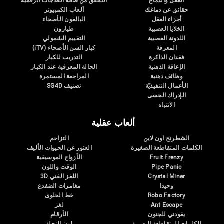
العقل والدماغ
التحقق من صحة العلاجات الرقمية
حقائق عن دماغك
ألعاب الكمبيوتر
أجزاء العقل
البالغون الأصحاء
الخلايا العصبية
طيارون
اللدونة العصبية
التقييم الشمولي
المعرفة
كبار السن الأصحاء (iTV)
فقدان الذاكرة
التدريب للكبار
الإعاقة الذهنية
الحالة المعرفية عند الكبار
وظائف ذهنية
المراجعة المستمرة
الأعمال التنفيذيّة
تصنيف SG4D
الإدراك الحسى
الانتباه
ألعاب عقلية
الشطرنج اون لاين
التزاحم
الكلمات المتقاطعة الصغيرة
العثور عن الحيوات الأليف
Fruit Frenzy
الأزواج الموسيقية
Pipe Panic
الوقت واللون
Crystal Miner
اللغز الفني 3D
وحيدا
مغامرات الضفدع
Robo Factory
خط الحلوى
Ant Escape
لغز
يقودني للجنون
الأرقام