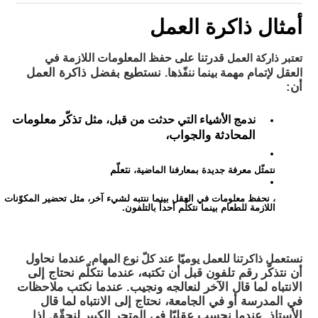
أمثال ذاكرة العمل
قدرتنا على حفظ المعلومات اللازمة في
تعتبر ذاركة العمل
العقل لإتمام مهمة بينما ننفّذها.
نستطيع بفضل ذاكرة العمل
أن:
ندمج الأشياء التي حدثت من قبل، مثل
تذكّر معلومات
المحادثة والجواب،
نتعلّم
نتمثّل معرفة جديدة بمعارفنا الماضية،
، نحفظ معلومات في العقل بينما ننتبه لشيء آخر، مثل تحضير المكوّنات
اللازمة للطعام بينما نتكلّم أحداً بالتلفون.
نستعمل ذاكرتنا للعمل يوميّا عند كلّ نوع المهام.
عندما نحاول
أن نتذكّر رقم تلفون قبل أن تكتبه، عندما نتكلّم نحتاج إلى
الانتباه لما قال الآخر لنعالجه ونجيب. عندما نكتب ملاحظات
في المدرسة أو في الجامعة، نحتاج إلى الانتباه لما قال
الأستاذ. عندما نحسب عقليّا في المتجر الكبير لنحقّق إذا