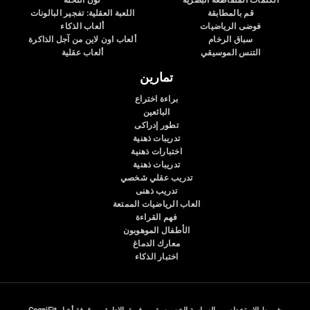
الكلمات المتقاطعة البصرية
لون النحلة
قم بالمطابقة
اللعبة العقلية: تفجير البالونات
فوضى الرياضيات
ألعاب الذكاء
سباق الرخام
ألعاب اون لاين من آجل الذاكرة
التنس الموسيقي
ألعاب عقلية
تمارين
براءة اختراع
البائعين
تطور إدراكى
تدريبات ذهنية
اختبارات ذهنية
تدريبات ذهنية
تدريب عقلي شخصي
تدريب ذهنى
العاب الرياضيات الممتعة
فهم القراءة
الأطفال الموهوبون
معارك الدماغ
اختبار الذكاء