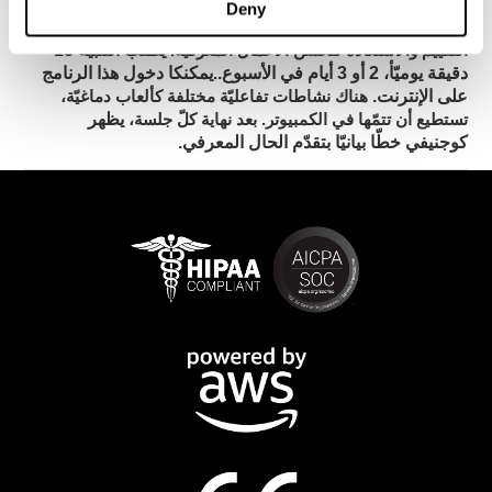
Deny
لكوجنيفيت
يطلب تحسّن ذاكرة العمل تدريباً مستمرّاً.
أدوات
يطلب التنبيه 15
التقييم والاستعادة لتحسّن الأعمال المعرفيّة.
دقيقة يوميّأ، 2 أو 3 أيام في الأسبوع.
يمكنكا دخول هذا الرنامج
.
على الإنترنت.
هناك نشاطات تفاعليّة مختلفة كألعاب دماغيّة،
يظهر
تستطيع أن تتمّها في الكمبيوتر. بعد نهاية كلّ جلسة،
كوجنيفي خطّا بيانيّا بتقدّم الحال المعرفي.