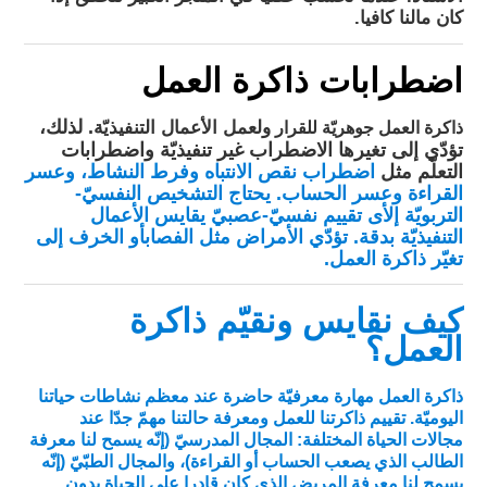
كان مالنا كافيا.
اضطرابات ذاكرة العمل
. لذلك،
ذاكرة العمل جوهريّة للقرار
ولعمل الأعمال التنفيذيّة
تؤدّي إلى تغيرها الاضطراب غير تنفيذيّة واضطرابات
التعلّم مثل
اضطراب نقص الانتباه وفرط النشاط
، و
عسر
القراءة
و
عسر الحساب
. يحتاج التشخيص النفسيّ-
التربويّة إلأى
تقييم نفسيّ-عصبيّ
يقايس الأعمال
التنفيذيّة بدقة. تؤدّي الأمراض مثل الفصاب
أو الخرف
إلى
تغيّر ذاكرة العمل.
كيف نقايس ونقيّم ذاكرة
العمل؟
ذاكرة العمل مهارة معرفيّة حاضرة عند معظم نشاطات حياتنا
اليوميّة. تقييم ذاكرتنا للعمل ومعرفة حالتنا مهمّ جدّا عند
مجالات الحياة المختلفة: المجال المدرسيّ (إنّه يسمح لنا معرفة
الطالب الذي يصعب الحساب أو القراءة)، والمجال الطبّيّ (إنّه
يسمح لنا معرفة المريض الذي كان قادرا على الحياة بدون