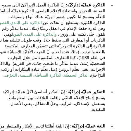
الذاكرة عمليّة إداركيّة:
إنّ الذاكرة العمل الإدراكيّ الذي يسمح
العقلنة، التخزين واستعادة الإعلام الماضي. الذاكرة عمليّة أساسيّ
للتعلّم وتسمح لنا تكوين شعور الهويّة. هناك أنواع وتصنيفات
الذاكرة الكثيرة، يستطيع أن نحدّث عن
الذاكرة على المدى القصي
وهي قدرة حفظ الإعلام في العقل زمنيّا (مثلا، عندما نتذكّر رقم
تلفون حتّى نكتبه على ورق)،
والذاكرة على المدى الطويل
وهي
الذكريات أو المعارف التي يحفظ خلال وقت طويل. تتقسّم هذا ن
الذاكرة إلى الذاكرة التقريريّة التي تتضمّن المعارف المكتسبة
باللغة والترتيب (مثلا، عندما نعلم أنّ الحرب الأهليّة الإسبانيّة تنته
في العام 1939)، كما المعارف المكتسبة من خلال التجارب
الشخصيّة (مثلا، عندما تتذكّر ما طبخت جدّتك في القرية); والذاك
الإجرائية، يعنى تعلّم الروتين (مثل تعلّم قيادة السيّارات أو ركب
الدرّاجة)،
الذاكر السمعيّة
,
الذاكرة السياقيّة
,
التسمية
,
التعرّف
.
التفكير عمليّة إدراكيّة:
إنّ التفكير أساسيّ لكلّ عمليّة إدراكيّة. إن
يسمح إدماج الإعلام التلقّي وإقامة العلاقات بين المعلومات.
يستعمل الإستدلال، التركيب وحلّ المشاكل، يعني الأعمال
التنفيذية.
اللغة عمليّة إدراكيّة:
إنّ اللغة أهليّتنا لتعبير الأفكار والمشعار من