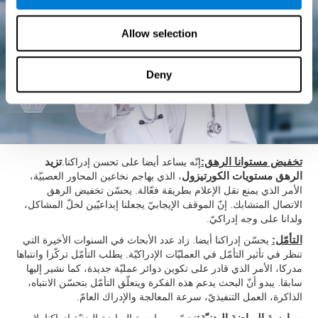
Allow selection
Deny
تخفيض مستوانا الرهق:
إنّه يساعد أيضا على تحسن إدراكنا.
تزيد
الرهق مستويات الكورتيزول
، الذي يهاجم نخاعين المحاور العصبيّة،
الأمر الذي يمنع نقل الإعلام بطريقة فعّالة. يحسّن تخفيض الرهق
الاتصال المتشابك. إنّ الموقف الإيجابيّ يجعلنا إبداعيّين لحلّ المشاكل،
ولدانا على وجه إدراكيّ.
التأمّل:
يحسّن إدراكنا أيضا. زاد عدد الأبحاث في السنوات الأخيرة التي
تنظر في تأثير التأمّل في العمليّات الإدراكيّة. يطلب التأمّل تركّزا وانتباها
مدركا، الأمر الذي قادر على تكوين دوائر عمليّة جديدة، كما نشير إليها
سابقا. يبدو أنّ البحث يدعم هذه الفكرة ويتعلّق التأمّل بتحسّن الانتباه،
الذاكرة، العمل التنفيذيّ، سرعة المعالجة والإدراك العامّ.
ممارسة الرياضة البدنيّة:
تحسّن ممارسة الرياضة البدنيّة إدراكنا. لا