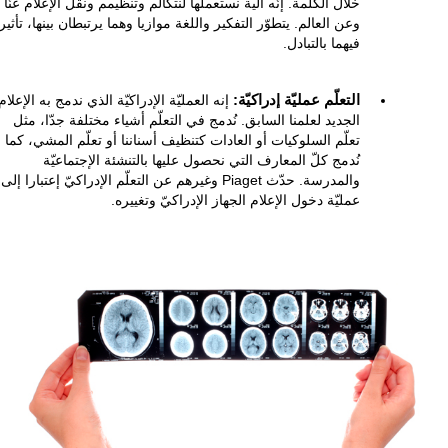
خلال الكلمة. إنّه آلية نستعملها لنتكالم وتنظيمم ونقل الإعلام عنّا
وعن العالم. يتطوّر التفكير واللغة موازيا وهما يرتبطان بينها، تأثيراً
فيهما بالتبادل.
التعلّم عمليّة إدراكيّة:
إنه العمليّة الإدراكيّة الذي ندمج به الإعلام
الجديد لعلمنا السابق. نُدمج في التعلّم أشياء مختلفة جدّا، مثل
تعلّم السلوكيات أو العادات كتنظيف أسناننا أو تعلّم المشي، كما
نُدمج كلّ المعارف التي نحصول عليها بالتنشئة الإجتماعيّة
والمدرسة. حدّث Piaget وغيرهم عن التعلّم الإدراكيّ إعتبارا إلى
عمليّة دخول الإعلام الجهاز الإدراكيّ وتغييره.