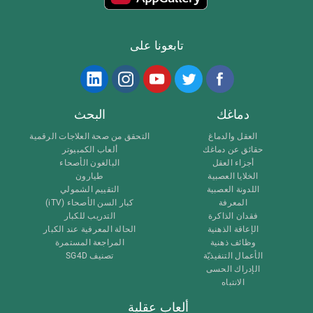
تابعونا على
دماغك
البحث
العقل والدماغ
التحقق من صحة العلاجات الرقمية
حقائق عن دماغك
ألعاب الكمبيوتر
أجزاء العقل
البالغون الأصحاء
الخلايا العصبية
طيارون
اللدونة العصبية
التقييم الشمولي
المعرفة
كبار السن الأصحاء (iTV)
فقدان الذاكرة
التدريب للكبار
الإعاقة الذهنية
الحالة المعرفية عند الكبار
وظائف ذهنية
المراجعة المستمرة
الأعمال التنفيذيّة
تصنيف SG4D
الإدراك الحسى
الانتباه
ألعاب عقلية