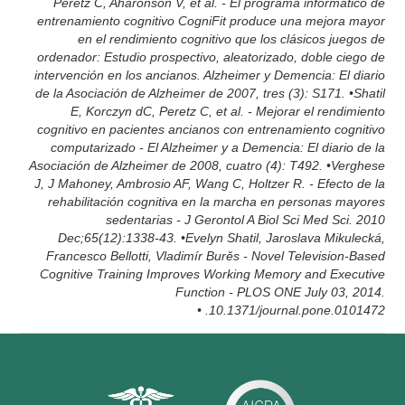
Peretz C, Aharonson V, et al. - El programa informático de
entrenamiento cognitivo CogniFit produce una mejora mayor
en el rendimiento cognitivo que los clásicos juegos de
ordenador: Estudio prospectivo, aleatorizado, doble ciego de
intervención en los ancianos. Alzheimer y Demencia: El diario
de la Asociación de Alzheimer de 2007, tres (3): S171. •Shatil
E, Korczyn dC, Peretz C, et al. - Mejorar el rendimiento
cognitivo en pacientes ancianos con entrenamiento cognitivo
computarizado - El Alzheimer y a Demencia: El diario de la
Asociación de Alzheimer de 2008, cuatro (4): T492. •Verghese
J, J Mahoney, Ambrosio AF, Wang C, Holtzer R. - Efecto de la
rehabilitación cognitiva en la marcha en personas mayores
sedentarias - J Gerontol A Biol Sci Med Sci. 2010
Dec;65(12):1338-43. •Evelyn Shatil, Jaroslava Mikulecká,
Francesco Bellotti, Vladimír Burěs - Novel Television-Based
Cognitive Training Improves Working Memory and Executive
Function - PLOS ONE July 03, 2014.
10.1371/journal.pone.0101472. •