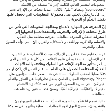
المعلومات لتفسير العالم. الكلمة "إدراك" مشتقّة من اللاتينيّة
"cognoscere" ومعناها "علم". بالتّالي، عندما نتحدّث عن الإدراك نشير
إلى كلّ ما يتعلّق بالعلم، يعني
مجموعة المعلومات التي نحصل عليها
بفضل التعلّم أو التجربة
.
إنّ المعرفة هي المهارة لاندماج ومعالجة المعومات التي تأتي من
طرق مختلفة (الإدراك، والتجربة، والمتعقدات...) لتحويلها إلى
المعرفة.
تتضمّن المعرفة معالجات معرفية مختلفة مثل التعلّم،
والانتباه، والذاكرة، وواللغة، والاستدلال، والقرار، إلخ. التي تؤلّف التطورّ
العقلي والتجربة.
عرضت علوم مختلفة لدرس الإدراك، مبحث الأعصاب، علم النفس،
علم الإنسان، الفلسفة وحتّى علوم الإعلام. لكن كان علم النفس الذي
يبدأ درس
تأثير معالجة الإعلام في السلوك وعلاقته بالمعالاجات
العقليّة المختلفة للحصول على العلم.
نشأ علم النفس الإدراكيّ أواخر
50s مقابلا لمذهب السلوك السائد في هذا العصر. قلب المؤلّفون مثل
Piaget وVigotsky المجال العلميّ بفضل نظرياتهما عن التطوّر والتعلّم
الإدراكيّ، التي سارية المفعول اليوم. من عقد 60s، زاد الاهتمام
بالإدراك والأهليّات الإدراكيّة أسّيّا، وسمح عدد الباحثين زيد علم هذه
المعالجات.
حاليا، تسمح لنا تقدّمات الصورة العصبيّة إضافة العلم الفيزيولوجيّ
والتشريحيّ-العصبيّ المهمّ لفهم المعالجات العقليّة وتأثيرها في سلوكنا