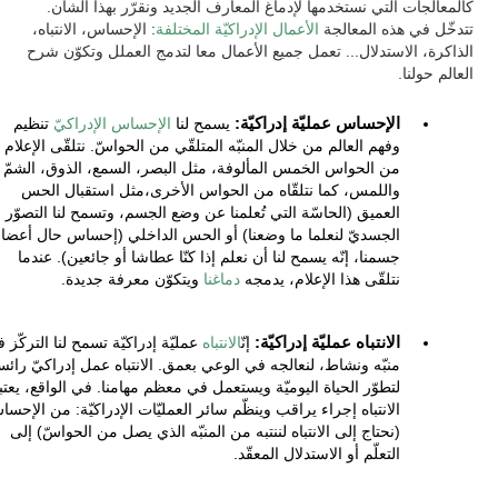
كالمعالجات التي نستخدمها لإدماغ المعارف الجديد ونقرّر بهذا الشأن.
تتدخّل في هذه المعالجة
الأعمال الإدراكيّة المختلفة
: الإحساس، الانتباه،
الذاكرة، الاستدلال... تعمل جميع الأعمال معا لتدمج العملل وتكوّن شرح
العالم حولنا.
الإحساس عمليّة إدراكيّة:
يسمح لنا
الإحساس الإدراكيّ
تنظيم
وفهم العالم من خلال المنبّه المتلقّي من الحواسّ. نتلقّى الإعلام
من الحواس الخمس المألوفة، مثل البصر، السمع، الذوق، الشمّ
واللمس، كما نتلقّاه من الحواس الأخرى،مثل استقبال الحس
العميق (الحاسّة التي تُعلمنا عن وضع الجسم، وتسمح لنا التصوّر
الجسديّ لنعلما ما وضعنا) أو الحس الداخلي (إحساس حال أعضاء
جسمنا، إنّه يسمح لنا أن نعلم إذا كنّا عطاشا أو جائعين). عندما
نتلقّى هذا الإعلام، يدمجه
دماغنا
ويتكوّن معرفة جديدة.
الانتباه عمليّة إدراكيّة:
إنّ
الانتباه
عمليّة إدراكيّة تسمح لنا التركّز 
منبّه ونشاط، لنعالجه في الوعي بعمق. الانتباه عمل إدراكيّ رائس
لتطوّر الحياة اليوميّة ويستعمل في معظم مهامنا. في الواقع، يعتب
الانتباه إجراء يراقب وينظّم سائر العمليّات الإدراكيّة: من الإحس
(نحتاج إلى الانتباه لننتبه من المنبّه الذي يصل من الحواسّ) إلى
التعلّم أو الاستدلال المعقّد.