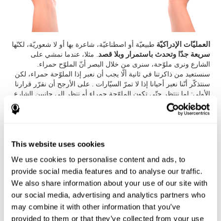
العمليّات الإدراكيّة
طبيعيّة أو اصطناعيّة، شاعرة بها أو لا شعوريّة، لكنّها
سريعة جدّا وتحدث باستمرار وبلا قصد
. مثلا، عندما نمشي على
الشارع ونرى ملوّحة، سنرى من خلال البصر أنّ الملوّح حمراء.
سنستعيد من ذاكرتنا في ثانية ألّا يجب أن نعبر إذا الملوّحة حمراء، لكن
سنتذكّر أنّنا نعبر أحيانا إذا لا تمرّ السيّارات . على الأرجح أن نقرّر قرارنا
الأولى: إما ننتظر حتّى تكون الملوّحة حمراء أو ننظر إلى جانبين الشارع
اتّجاه انتباهنا ثانية) لنرى إذا مرّ السيّارات أو كان العبر آمناً.
هل تحسّن إدراكنا ممكن؟
This website uses cookies
هل تحسّن إدراكنا ممكن؟ كيف نستطيع أن نفعله؟ سنروي بالتفصيل
We use cookies to personalise content and ads, to
بعض الآلة والتخطيط لتحسّن إدراكك وأدائك الإدراكيّ:
provide social media features and to analyse our traffic.
برنامج التنبيه الإدراكيّ لكوجنيفيت:
تصوّرت بفريق أطبّاء الأعصاب
We also share information about your use of our site with
والعلماء النفسانيّين الإدراكيّين الكامل الذين ينظرون في عمليّات الدونية
our social media, advertising and analytics partners who
المتشابة والتجدّد العصبيّ.
تحتاج إلى 15 دقيقة يوميّا فقط (3-2 أيام
may combine it with other information that you’ve
في الأسبوع) لتنبّه الأهليّات والعمليّات الإدراكيّة
. يُدخل هذا البرنامج
على الإنترنت
وهو يتّجه إلى الأشخاص، الباحثين، المحترفين في المجال
provided to them or that they’ve collected from your use