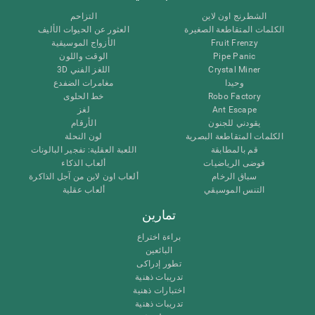
الشطرنج اون لاين
التزاحم
الكلمات المتقاطعة الصغيرة
العثور عن الحيوات الأليف
Fruit Frenzy
الأزواج الموسيقية
Pipe Panic
الوقت واللون
Crystal Miner
اللغز الفني 3D
وحيدا
مغامرات الضفدع
Robo Factory
خط الحلوى
Ant Escape
لغز
يقودني للجنون
الأرقام
الكلمات المتقاطعة البصرية
لون النحلة
قم بالمطابقة
اللعبة العقلية: تفجير البالونات
فوضى الرياضيات
ألعاب الذكاء
سباق الرخام
ألعاب اون لاين من آجل الذاكرة
التنس الموسيقي
ألعاب عقلية
تمارين
براءة اختراع
البائعين
تطور إدراكى
تدريبات ذهنية
اختبارات ذهنية
تدريبات ذهنية