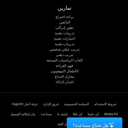
تمارين
براءة اختراع
البائعين
تطور إدراكى
تدريبات ذهنية
اختبارات ذهنية
تدريبات ذهنية
تدريب عقلي شخصي
تدريب ذهنى
العاب الرياضيات الممتعة
فهم القراءة
الأطفال الموهوبون
معارك الدماغ
اختبار الذكاء
شروط الاستخدام
السياسة الخصوصية
فريق الإدارة
غرفة أخبار CogniFit
Media Kit
كن حليفا
كن بائعًا
إتصل بنا
مساعدة
بيان إمكانية الوصول
مركز الثقة
هل تحتاج مساعدة؟