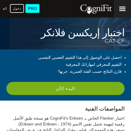
PRO
دخول
العرب
اختبار إريكسن فلانكر
CAT-EF
احصل على الوصول إلى هذا التقييم العصبي النفسي.
التقييم المعرفي لمهاراتك المعرفية.
قارن النتائج حسب الفئة العمرية. جربها!
البدء الآن
المواصفات الفنية
اختبار Flanker الخاص بـ CogniFit's Eriksen هو نسخة طبق الأصل
رقمية لمهمة تحمل نفس الاسم (Eriksen and Eriksen ، 1974).
تسعى هذه المهمة إلى قياس مقدار التداخل الناتج عن عرض المعلومات