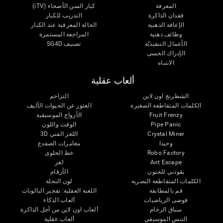
المعرفة
كبار السن الأصحاء (iTV)
فقدان الذاكرة
التدريب للكبار
الإعاقة الذهنية
الحالة المعرفية عند الكبار
وظائف ذهنية
المراجعة المستمرة
الأعمال التنفيذيّة
تصنيف SG4D
الإدراك الحسى
الانتباه
ألعاب عقلية
الشطرنج اون لاين
التزاحم
الكلمات المتقاطعة الصغيرة
العثور عن الحيوات الأليف
Fruit Frenzy
الأزواج الموسيقية
Pipe Panic
الوقت واللون
Crystal Miner
اللغز الفني 3D
وحيدا
مغامرات الضفدع
Robo Factory
خط الحلوى
Ant Escape
لغز
يقودني للجنون
الأرقام
الكلمات المتقاطعة البصرية
لون النحلة
قم بالمطابقة
اللعبة العقلية: تفجير البالونات
فوضى الرياضيات
ألعاب الذكاء
سباق الرخام
ألعاب اون لاين من آجل الذاكرة
التنس الموسيقي
ألعاب عقلية