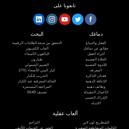
تابعونا على
دماغك
البحث
العقل والدماغ
التحقق من صحة العلاجات الرقمية
حقائق عن دماغك
ألعاب الكمبيوتر
أجزاء العقل
البالغون الأصحاء
الخلايا العصبية
طيارون
اللدونة العصبية
التقييم الشمولي
المعرفة
كبار السن الأصحاء (iTV)
فقدان الذاكرة
التدريب للكبار
الإعاقة الذهنية
الحالة المعرفية عند الكبار
وظائف ذهنية
المراجعة المستمرة
الأعمال التنفيذيّة
تصنيف SG4D
الإدراك الحسى
الانتباه
ألعاب عقلية
الشطرنج اون لاين
التزاحم
الكلمات المتقاطعة الصغيرة
العثور عن الحيوات الأليف