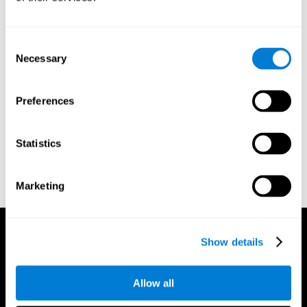
Gordon B, Caramazza A. Lexical decision for open- and closed-
class words: Failure to replicate differential frequency
sensitivity. Brain and Language. 1982;15:143–160.
Consent
Epstein, Johnson, Varia, Conners (2001). Neuropsychological
Necessary
Selection
assessment of response inhibition in adults with ADHD. Journal
of Clinical and Experimental Neuropsychology 23(3): pp. 362-
71.
Preferences
Conners, C. K. (1989). Manual for Conners’ rating scales. North
Tonawanda, NY: Multi-Health Systems.
Statistics
Dinges, D. I, & Powell, J. W. (1985). Microcomputer analysis of
performance on a portable, simple visual RT task sustained
operations. Behavior Research Methods, Instrumentation, and
Marketing
Computers, 17, 652–655
Show details
Allow all