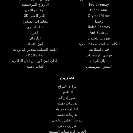
Fruit Frenzy
الأزواج الموسيقية
Pipe Panic
الوقت واللون
Crystal Miner
اللغز الفني 3D
وحيدا
مغامرات الضفدع
Robo Factory
خط الحلوى
Ant Escape
لغز
يقودني للجنون
الأرقام
الكلمات المتقاطعة البصرية
لون النحلة
قم بالمطابقة
اللعبة العقلية: تفجير البالونات
فوضى الرياضيات
ألعاب الذكاء
سباق الرخام
ألعاب اون لاين من آجل الذاكرة
التنس الموسيقي
ألعاب عقلية
تمارين
براءة اختراع
البائعين
تطور إدراكى
تدريبات ذهنية
اختبارات ذهنية
تدريبات ذهنية
تدريب عقلي شخصي
تدريب ذهنى
العاب الرياضيات الممتعة