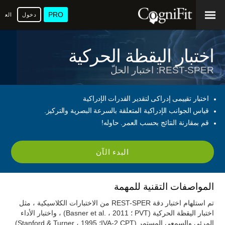
PRO
دخول
العرب
اختبار اليقظة الحركية
REST-SPER: اختبار الحلّ
اختبار تقييمى إدراكى لتقدير القدرات الإدراكية
قياس الجوانب الإدراكية المتعلقة بالسرعة البصرية والتركيز.
قم بمقارنة النتائج بحسب العمر. حاوله!
البدء الآن
المواصفات التقنية للمهمة
تم استلهام اختبار دقة REST-SPER من الاختبارات الكلاسيكية ، مثل
اختبار اليقظة الحركية (PVT ؛ Basner et al. ، 2011) ، واختبار الأداء
المرئي والسمعي المستمر (IVA-2 CPT؛ Stanford & Turner ، 1995)