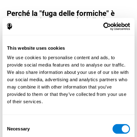
Perché la "fuga delle formiche" è
così popolare? - Storia della fuga
delle formiche
Ant Escape è considerato un gioco d'avventura in cui l'utente
deve calcolare ogni mossa per raggiungere l'obiettivo. I
This website uses cookies
neuropsicologi e i progettisti di CogniFit si sono ispirati ai classici
giochi Nintendo per creare questo gioco. L'utente deve pensare in
We use cookies to personalise content and ads, to
modo diverso e calcolare ogni mossa il più velocemente possibile
provide social media features and to analyse our traffic.
per raggiungere il formicaio. Preparatevi a provare uno dei giochi
We also share information about your use of our site with
più divertenti di CogniFit, pieno di ostacoli e sfide.
our social media, advertising and analytics partners who
In che modo il gioco mentale "Ant
may combine it with other information that you’ve
Escape" migliora le mie capacità
provided to them or that they’ve collected from your use
cognitive?
of their services.
Giocare a Ant Escape stimola uno specifico schema di
attivazione neurale. La ripetizione costante e l'allenamento di
questo schema può contribuire a creare nuove sinapsi e ad
Consent
aiutare i circuiti neurali a riorganizzarsi e a recuperare le funzioni
Necessary
Selection
cognitive indebolite o danneggiate.