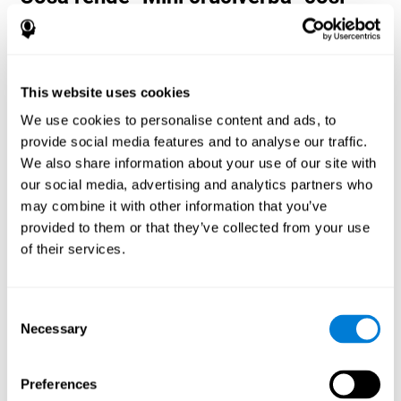
popolare? - Storia
I giochi di denominazione e memoria di lavoro, come "Mini
cruciverba", aiutano gli utenti a gestire le proprie risorse cognitive
per ottimizzare le proprie prestazioni. Questo li aiuta a porsi
This website uses cookies
obiettivi sempre più complessi che richiederanno una maggiore
manualità delle capacità cognitive coinvolte, contribuendo a
We use cookies to personalise content and ads, to
stimolarli.
provide social media features and to analyse our traffic.
In che modo il gioco mentale "Mini
We also share information about your use of our site with
cruciverba" migliora le mie capacità
our social media, advertising and analytics partners who
cognitive?
may combine it with other information that you’ve
provided to them or that they’ve collected from your use
Giocare a "Mini cruciverba" stimola uno specifico schema di
of their services.
attivazione neurale. Ripetere e addestrare costantemente questo
schema può aiutare a ottimizzare le connessioni neurali e aiutare
i circuiti neurali a riorganizzarsi e recuperare le funzioni cognitive
indebolite o danneggiate.
Consent
Necessary
"Mini cruciverba" aiuta a esercitare la denominazione, la
Selection
percezione spaziale e la memoria di lavoro. Stimolare
costantemente queste abilità può aiutare a creare nuove sinapsi
e migliorare le funzioni cognitive.
Preferences