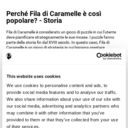
Perché Fila di Caramelle è così
popolare? - Storia
Fila di Caramelle è considerato un gioco di puzzle in cui l'utente
deve pianificare strategicamente le sue mosse. I puzzle fanno
parte della storia fin dal XVIII secolo. In questo caso, Fila di
Caramelle è un gioco di strategia in cui bisogna prestare
attenzione ai modelli e prendere decisioni in base a questi.
CogniFit ha voluto dare una svolta e rendere questo gioco ancora
più divertente in quanto ha incorporato la flessibilità cognitiva
introducendo vincoli e ostacoli.
In che modo il gioco mentale "Fila di
This website uses cookies
caramelle" migliora le mie abilità?
We use cookies to personalise content and ads, to
provide social media features and to analyse our traffic.
Giocare a Fila di caramelle stimola un modello di attivazione
We also share information about your use of our site with
neuronale specifico. Ripetere e allenare costantemente questo
modello può aiutare a creare nuove sinopsi, riorganizzare i circuiti
our social media, advertising and analytics partners who
neuronali e recuperare funzioni cognitive deboli o danneggiate.
may combine it with other information that you’ve
Il gioco Fila di caramelle, aiuta ad esercitare la pianificazione, il
provided to them or that they’ve collected from your use
monitoraggio e la memoria di lavoro. Stimolare costantemente
of their services.