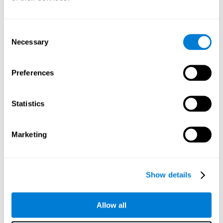
queste abilità può aiutare a creare nuove sinopsi, riorganizzare i
circuiti neuronali e migliorare le funzioni cognitive.
1ª SETTIMANA
2ª SETTIMANA
3ª SETTIMANA
Consent
Necessary
Selection
Preferences
Statistics
Proiezione grafica orientativa delle reti neuronali dopo soli 3
Marketing
settimane.
Cosa succedere quando non alleno le
Show details
mie capacità cognitive?
Il nostro cervello elimina le connessioni che non usa per
Allow all
risparmiare risorse. In questo modo, se non si utilizza
normalmente un'abilità cognitiva, il cervello non apporta risorse