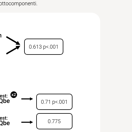
 sottocomponenti.
0.613 p<.001
0.71 p<.001
0.775