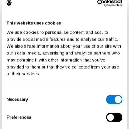
Si usa un'interfaccia su un (PC, móvil, Tablet) di uscita che
da e cattura gli stimoli della valutazione.
This website uses cookies
We use cookies to personalise content and ads, to
El Sistema ha un dispositivo di entrata di movimento e un
provide social media features and to analyse our traffic.
dispositivo di uscita che da uno stimolo. Esiste un
We also share information about your use of our site with
analizzatore che analizza i dati di suddetto dispositivo in
entrata.
our social media, advertising and analytics partners who
may combine it with other information that you’ve
B) L'analisi dei dati sulla base dei risultati della valutazione
provided to them or that they’ve collected from your use
preliminare .
of their services.
Una volta finita la prova si analizzano i risultati e si
separano le abilità cognitive per punteggio.
Consent
Necessary
Si analizzano i dati che sono costituiti di: abilità motrici
Selection
complesse e continu, il tempo richiesto per muovere
suddetto stimolo, la delicatezza nel movimento, complesso
Preferences
di coordinazione occhio-mano e coordinazione occhio-piede