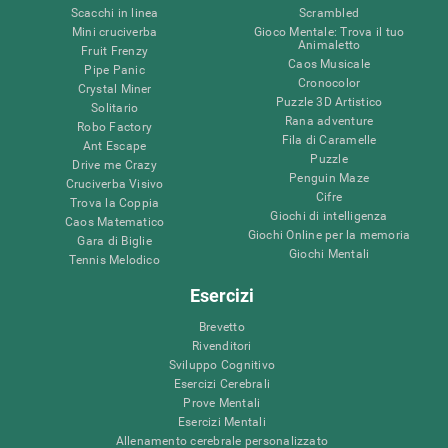
Scacchi in linea
Scrambled
Mini cruciverba
Gioco Mentale: Trova il tuo
Animaletto
Fruit Frenzy
Caos Musicale
Pipe Panic
Cronocolor
Crystal Miner
Puzzle 3D Artistico
Solitario
Rana adventure
Robo Factory
Fila di Caramelle
Ant Escape
Puzzle
Drive me Crazy
Penguin Maze
Cruciverba Visivo
Cifre
Trova la Coppia
Giochi di intelligenza
Caos Matematico
Giochi Online per la memoria
Gara di Biglie
Giochi Mentali
Tennis Melodico
Esercizi
Brevetto
Rivenditori
Sviluppo Cognitivo
Esercizi Cerebrali
Prove Mentali
Esercizi Mentali
Allenamento cerebrale personalizzato