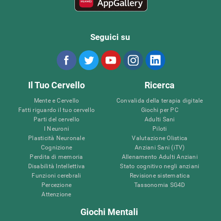
Seguici su
Il Tuo Cervello
Ricerca
Mente e Cervello
Convalida della terapia digitale
Fatti riguardo il tuo cervello
Giochi per PC
Parti del cervello
Adulti Sani
I Neuroni
Piloti
Plasticità Neuronale
Valutazione Olistica
Cognizione
Anziani Sani (iTV)
Perdita di memoria
Allenamento Adulti Anziani
Disabilità Intellettiva
Stato cognitivo negli anziani
Funzioni cerebrali
Revisione sistematica
Percezione
Tassonomia SG4D
Attenzione
Giochi Mentali