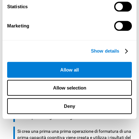
Si crea una base di dati dove tutti i risultati delle analisi
Statistics
rimangono immagazzinati.
Si crea un movimento dispositivo di ingresso ed un
Marketing
dispositivo di uscita che fornisce uno stimolo.
C'è un analizzatore che analizza i dati da detto dispositivo di
input e diagnosi di livelli cognitivi , più un'unità di calcolo che
Show details
assegna compiti per l'utente . In questi compiti è quello di
formare i livelli cognitivi degli utenti.
Allow all
A partire dalle abilità cognitive, se determinerà il livello
cognitivo dell'utente.
Allow selection
C) Allenamento personalizzato basato sui risultati della
valutazione.
Deny
Secondo i risultati , una o più attività relative a ciascuna
delle capacità cognitive vengono creati.
Si crea una prima una prima operazione di formatura di una
prima capacità cognitiva viene creata e utilizza i risultati del