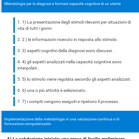
Metodologia per la diagnosi e formare capacità cognitive di un utente
1) La presentazione degli stimoli rilevanti per situazioni di
vita di tutti i giorni
2 ) le informazioni ricevuto in risposta allo stimolo .
3) aspetti cognitivi della diagnosi sono discussi.
4) gli aspetti analizzati nella capacità cognitive sono
interpolati .
5) lo stimolo viene regolata secondo gli aspetti analizzati .
6) una o più attività è selezionato .
7) i compiti vengono eseguiti e ripetono il processo .
Implementazione della metodologia in una valutazione continua e di
formazione computerizzato.