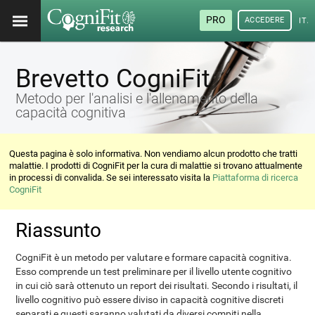
PRO
ACCEDERE
ITA
Brevetto CogniFit
Metodo per l'analisi e l'allenamento della
capacità cognitiva
Questa pagina è solo informativa. Non vendiamo alcun prodotto che tratti
malattie. I prodotti di CogniFit per la cura di malattie si trovano attualmente
in processi di convalida. Se sei interessato visita la
Piattaforma di ricerca
CogniFit
Riassunto
CogniFit è un metodo per valutare e formare capacità cognitiva.
Esso comprende un test preliminare per il livello utente cognitivo
in cui ciò sarà ottenuto un report dei risultati. Secondo i risultati, il
livello cognitivo può essere diviso in capacità cognitive discreti
separati e questi saranno valutati da diversi compiti nella