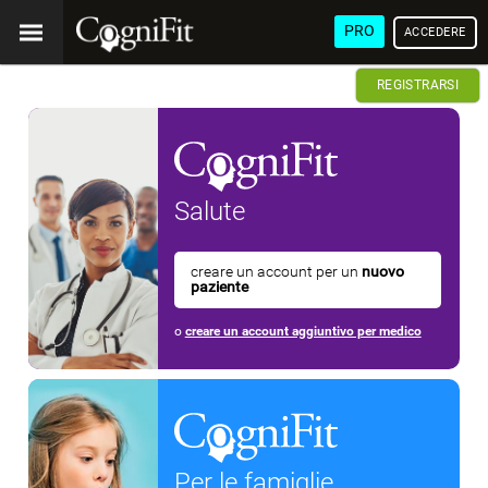
PRO
ACCEDERE
REGISTRARSI
Salute
creare un account per un
nuovo
paziente
o
creare un account aggiuntivo per medico
Per le famiglie