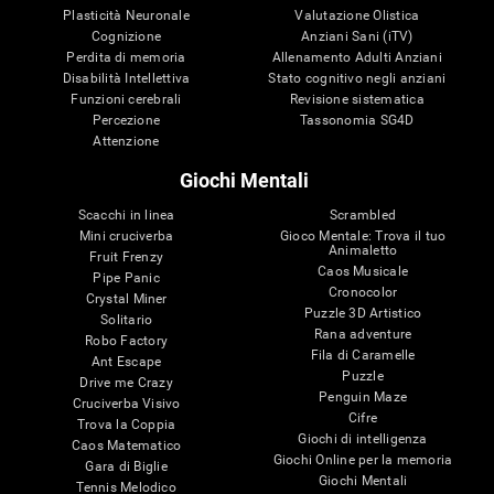
Plasticità Neuronale
Valutazione Olistica
Cognizione
Anziani Sani (iTV)
Perdita di memoria
Allenamento Adulti Anziani
Disabilità Intellettiva
Stato cognitivo negli anziani
Funzioni cerebrali
Revisione sistematica
Percezione
Tassonomia SG4D
Attenzione
Giochi Mentali
Scacchi in linea
Scrambled
Mini cruciverba
Gioco Mentale: Trova il tuo
Animaletto
Fruit Frenzy
Caos Musicale
Pipe Panic
Cronocolor
Crystal Miner
Puzzle 3D Artistico
Solitario
Rana adventure
Robo Factory
Fila di Caramelle
Ant Escape
Puzzle
Drive me Crazy
Penguin Maze
Cruciverba Visivo
Cifre
Trova la Coppia
Giochi di intelligenza
Caos Matematico
Giochi Online per la memoria
Gara di Biglie
Giochi Mentali
Tennis Melodico