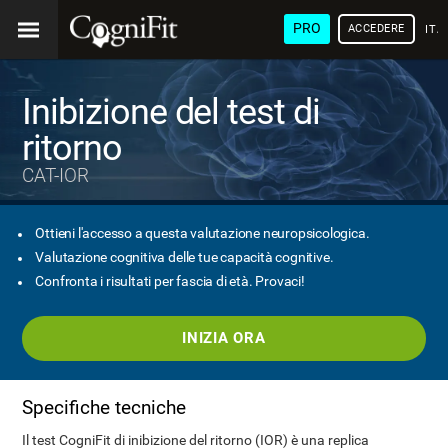
PRO
ACCEDERE
ITA
Inibizione del test di
ritorno
CAT-IOR
Ottieni l'accesso a questa valutazione neuropsicologica.
Valutazione cognitiva delle tue capacità cognitive.
Confronta i risultati per fascia di età. Provaci!
INIZIA ORA
Specifiche tecniche
Il test CogniFit di inibizione del ritorno (IOR) è una replica