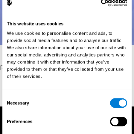
This website uses cookies
We use cookies to personalise content and ads, to
provide social media features and to analyse our traffic.
We also share information about your use of our site with
our social media, advertising and analytics partners who
may combine it with other information that you’ve
Riferimenti
provided to them or that they’ve collected from your use
of their services.
Posner, M.I.; Cohen, Y. (1984). "Components of visual orienting".
In Bouma, H.; Bouwhuis, D. (eds.). Attention and performance X:
Control of language processes. Hillsdale, NJ: Erlbaum. pp. 531–
Consent
56.
Necessary
Selection
Preferences