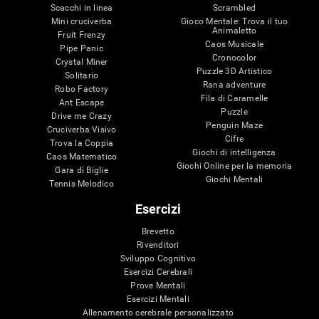
Scacchi in linea
Scrambled
Mini cruciverba
Gioco Mentale: Trova il tuo
Animaletto
Fruit Frenzy
Caos Musicale
Pipe Panic
Cronocolor
Crystal Miner
Puzzle 3D Artistico
Solitario
Rana adventure
Robo Factory
Fila di Caramelle
Ant Escape
Puzzle
Drive me Crazy
Penguin Maze
Cruciverba Visivo
Cifre
Trova la Coppia
Giochi di intelligenza
Caos Matematico
Giochi Online per la memoria
Gara di Biglie
Giochi Mentali
Tennis Melodico
Esercizi
Brevetto
Rivenditori
Sviluppo Cognitivo
Esercizi Cerebrali
Prove Mentali
Esercizi Mentali
Allenamento cerebrale personalizzato