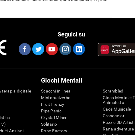
Seguici su
Giochi Mentali
 terapia digitale
Scacchi in linea
Scrambled
Mini cruciverba
Gioco Mentale: T
Animaletto
Fruit Frenzy
Caos Musicale
Pipe Panic
Cronocolor
istica
Crystal Miner
Puzzle 3D Artist
iTV)
Solitario
Rana adventure
ulti Anziani
Robo Factory