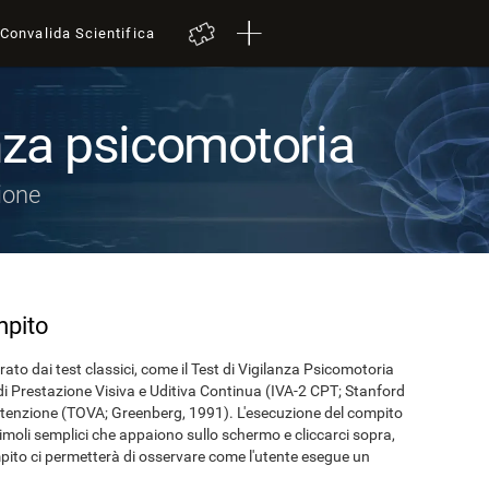
Convalida Scientifica
anza psicomotoria
ione
mpito
rato dai test classici, come il Test di Vigilanza Psicomotoria
o di Prestazione Visiva e Uditiva Continua (IVA-2 CPT; Stanford
ll'attenzione (TOVA; Greenberg, 1991). L'esecuzione del compito
stimoli semplici che appaiono sullo schermo e cliccarci sopra,
ompito ci permetterà di osservare come l'utente esegue un