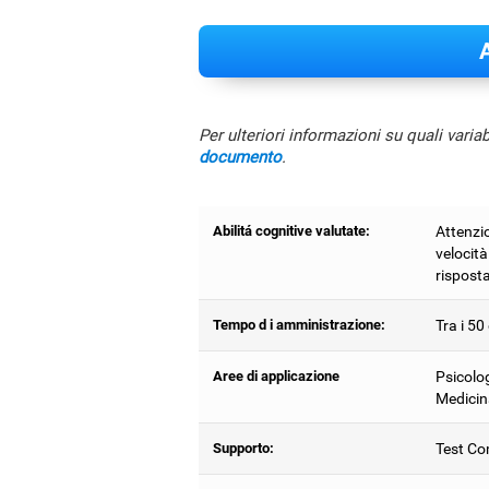
A
Per ulteriori informazioni su quali varia
documento
.
Abilitá cognitive valutate:
Attenzio
velocit
risposta
Tempo d i amministrazione:
Tra i 50
Aree di applicazione
Psicolog
Medicin
Supporto:
Test Com