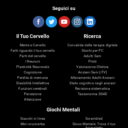
Seguici su
Il Tuo Cervello
Ricerca
Mente e Cervello
Convalida della terapia digitale
Fatti riguardo il tuo cervello
Giochi per PC
Parti del cervello
Adulti Sani
I Neuroni
Piloti
Plasticità Neuronale
Valutazione Olistica
Cognizione
Anziani Sani (iTV)
Perdita di memoria
Allenamento Adulti Anziani
Disabilità Intellettiva
Stato cognitivo negli anziani
Funzioni cerebrali
Revisione sistematica
Percezione
Tassonomia SG4D
Attenzione
Giochi Mentali
Scacchi in linea
Scrambled
Mini cruciverba
Gioco Mentale: Trova il tuo
Animaletto