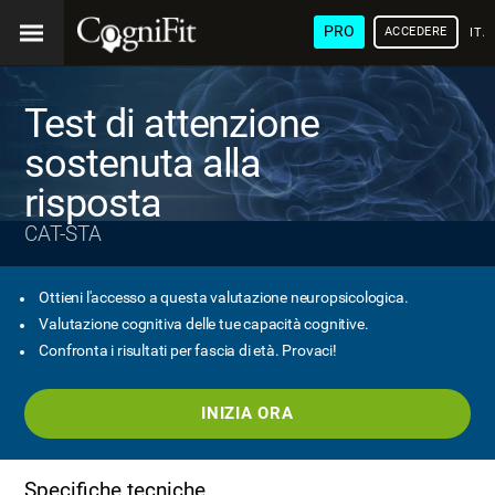
PRO
ACCEDERE
ITA
Test di attenzione
sostenuta alla
risposta
CAT-STA
Ottieni l'accesso a questa valutazione neuropsicologica.
Valutazione cognitiva delle tue capacità cognitive.
Confronta i risultati per fascia di età. Provaci!
INIZIA ORA
Specifiche tecniche