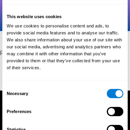
This website uses cookies
We use cookies to personalise content and ads, to
provide social media features and to analyse our traffic.
We also share information about your use of our site with
our social media, advertising and analytics partners who
Riferimenti
may combine it with other information that you’ve
provided to them or that they’ve collected from your use
Robertson, I.H., Manly, T., Andrade, J., Baddeley, B.T., Yiend, J.
of their services.
(1997). 'Oops!': performance correlates of everyday attentional
failures in traumatic brain injured and normal subjects.
Neuropsychologia, 35(6), 747-758.
Consent
Necessary
Selection
Preferences
Statistics