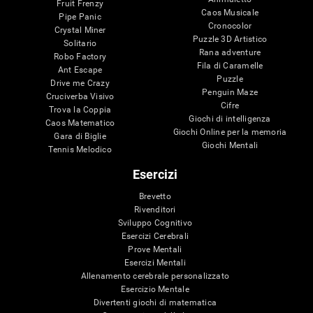
Fruit Frenzy
Caos Musicale
Pipe Panic
Cronocolor
Crystal Miner
Puzzle 3D Artistico
Solitario
Rana adventure
Robo Factory
Fila di Caramelle
Ant Escape
Puzzle
Drive me Crazy
Penguin Maze
Cruciverba Visivo
Cifre
Trova la Coppia
Giochi di intelligenza
Caos Matematico
Giochi Online per la memoria
Gara di Biglie
Giochi Mentali
Tennis Melodico
Esercizi
Brevetto
Rivenditori
Sviluppo Cognitivo
Esercizi Cerebrali
Prove Mentali
Esercizi Mentali
Allenamento cerebrale personalizzato
Esercizio Mentale
Divertenti giochi di matematica