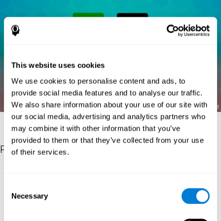
This website uses cookies
We use cookies to personalise content and ads, to
provide social media features and to analyse our traffic.
We also share information about your use of our site with
our social media, advertising and analytics partners who
may combine it with other information that you’ve
provided to them or that they’ve collected from your use
Riferimenti
of their services.
Kaplan, E., Goodglass, H., Weintraub, S. (1983). Boston Naming
Test. Philadelphia: Lea & Febiger.
Consent
Necessary
Wechsler, D. (1997). WAIS-III: Wechsler Adult Intelligence Scale -
Selection
Third edition administration and scoring manual. San Antonio,
TX: Psychological Corporation.