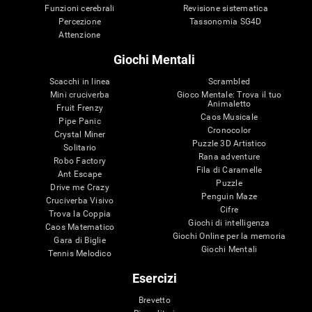
Funzioni cerebrali
Revisione sistematica
Percezione
Tassonomia SG4D
Attenzione
Giochi Mentali
Scacchi in linea
Scrambled
Mini cruciverba
Gioco Mentale: Trova il tuo
Animaletto
Fruit Frenzy
Caos Musicale
Pipe Panic
Cronocolor
Crystal Miner
Puzzle 3D Artistico
Solitario
Rana adventure
Robo Factory
Fila di Caramelle
Ant Escape
Puzzle
Drive me Crazy
Penguin Maze
Cruciverba Visivo
Cifre
Trova la Coppia
Giochi di intelligenza
Caos Matematico
Giochi Online per la memoria
Gara di Biglie
Giochi Mentali
Tennis Melodico
Esercizi
Brevetto