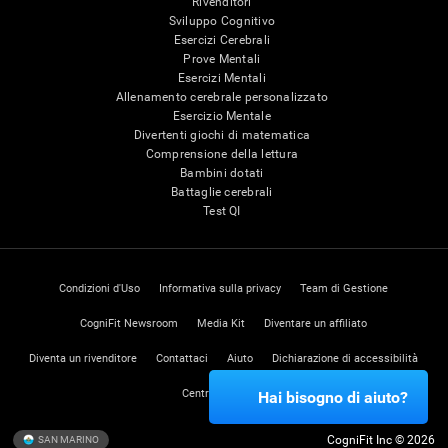
Rivenditori
Sviluppo Cognitivo
Esercizi Cerebrali
Prove Mentali
Esercizi Mentali
Allenamento cerebrale personalizzato
Esercizio Mentale
Divertenti giochi di matematica
Comprensione della lettura
Bambini dotati
Battaglie cerebrali
Test QI
Condizioni d'Uso
Informativa sulla privacy
Team di Gestione
CogniFit Newsroom
Media Kit
Diventare un affiliato
Diventa un rivenditore
Contattaci
Aiuto
Dichiarazione di accessibilità
Centro di Fiducia
Hai bisogno di aiuto?
CogniFit Inc © 2026
SAN MARINO