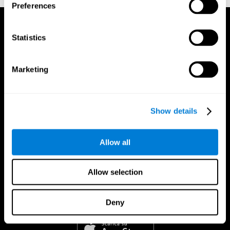
Preferences
Statistics
Marketing
Show details
Allow all
Allow selection
Deny
App Di CogniFit