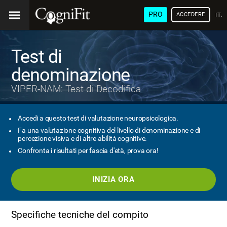
PRO
ACCEDERE
ITA
Test di
denominazione
VIPER-NAM: Test di Decodifica
Accedi a questo test di valutazione neuropsicologica.
Fa una valutazione cognitiva del livello di denominazione e di
percezione visiva e di altre abilità cognitive.
Confronta i risultati per fascia d'età, prova ora!
INIZIA ORA
Specifiche tecniche del compito