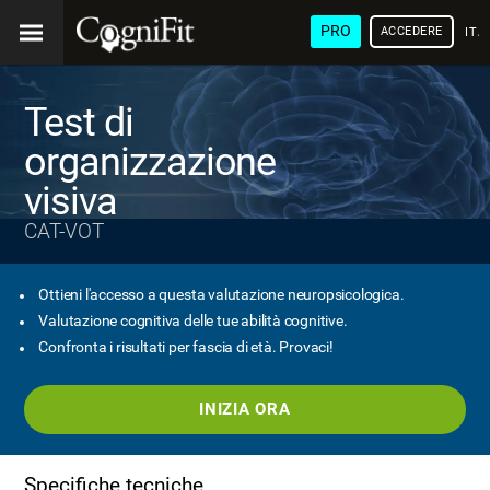
PRO
ACCEDERE
ITA
Test di
organizzazione
visiva
CAT-VOT
Ottieni l'accesso a questa valutazione neuropsicologica.
Valutazione cognitiva delle tue abilità cognitive.
Confronta i risultati per fascia di età. Provaci!
INIZIA ORA
Specifiche tecniche