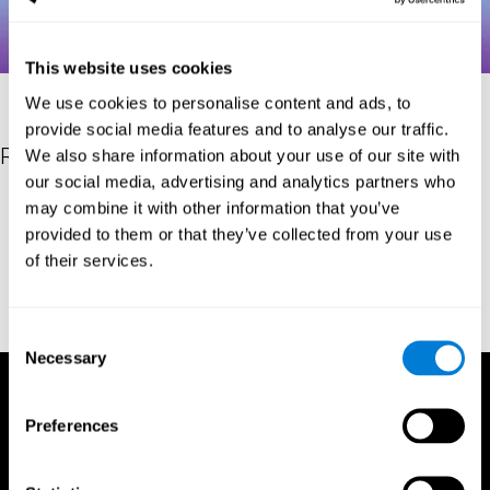
This website uses cookies
We use cookies to personalise content and ads, to
provide social media features and to analyse our traffic.
Riferimenti
We also share information about your use of our site with
our social media, advertising and analytics partners who
Hooper, H. E. (1983). Hooper Visual Organization Test Manual.
may combine it with other information that you’ve
Los Angeles, CA: Western Psychological Services.
provided to them or that they’ve collected from your use
Merten, T. (2004). A Short Version of the Hooper Visual
of their services.
Organization Test: Reliability and Validity. Applied
neuropsychology, 11(2), 99-102.
https://doi.org/10.1207/s15324826an1102_5
Consent
Necessary
Selection
Preferences