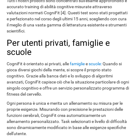
Tutti i nostri prodotti sono concentrati sull'esame approfondito e
accurato training di abilità cognitive misurate attraverso
valutazioni normati CogniFit [4]. Questi test sono stati progettati
e perfezionato nel corso degli ultimi 15 anni, scegliendo con cura
il meglio di una vasta gamma di letteratura esistente e strumenti
scientifici.
Per utenti privati, famiglie e
scuole
CogniFit è orientato ai privati, alle
famiglie
e
scuole:
Quando si
gioca diversi giochi della mente, si scopre il proprio stato
cognitivo. Grazie alla banca dati e lo sviluppo di algoritmi
avanzati, CogniFit capisce ciò che la situazione particolare di ogni
singolo cognitivo e offre un servizio personalizzato programma di
fitness del cervello.
Ogni persona è unica e merita un allenamento su misura per le
proprie esigenze. Misurando con precisione le prestazioni delle
funzioni cerebrali, CogniFit crea automaticamente un
allenamento personalizzato. Task selezionati e livello di difficoltà
sono dinamicamente modificato in base alle esigenze specifiche
dell'utente.