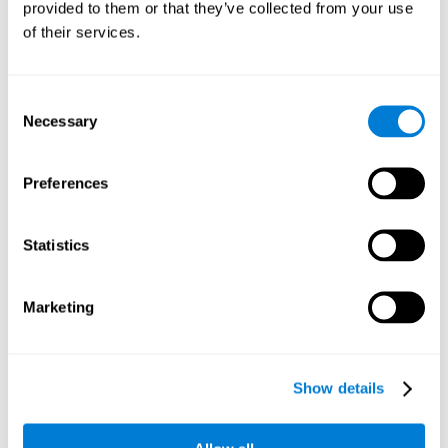
provided to them or that they’ve collected from your use
152.
of their services.
Crabb, D. P., Fitzke, F. W., Hitchings, R. A., & Viswanathan, A. C.
(2004). A practical approach to measuring the visual field
component of fitness to drive. British journal of ophthalmology,
Consent
88(9), 1191-1196.
Necessary
Selection
Edwards, J. D., Vance, D. E., Wadley, V. G., Cissell, G. M., Roenker,
D. L., & Ball, K. K. (2005). Reliability and validity of useful field of
view test scores as administered by personal computer. Journal
Preferences
of clinical and experimental neuropsychology, 27(5), 529-543.
Abilità cognitive valutate da studi indipendenti
[4]
:
Statistics
Memoria di lavoro, memoria a breve termine fonologica,
inibizione, attenzione divisa
: Preiss M, Shatil E, Cermáková R,
Cimermanová D, Flesher I (2013), el Entrenamiento Cognitivo
Marketing
Personalizado en el Trastorno Unipolar y Bipolar: un estudio del
funcionamiento cognitivo. Frontiers in Human Neuroscience doi:
10.3389/fnhum.2013.00108.
Attenzione focalizzata, denominazione, memoria a breve
Show details
termine, memoria visiva, memoria di lavoro
: Haimov I, Shatil
E (2013) Cognitive Training Improves Sleep Quality and Cognitive
Function among Older Adults with Insomnia. PLOS ONE 8(4):