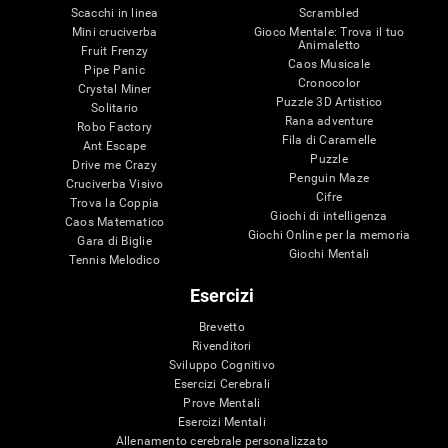
Scacchi in linea
Scrambled
Mini cruciverba
Gioco Mentale: Trova il tuo
Animaletto
Fruit Frenzy
Caos Musicale
Pipe Panic
Cronocolor
Crystal Miner
Puzzle 3D Artistico
Solitario
Rana adventure
Robo Factory
Fila di Caramelle
Ant Escape
Puzzle
Drive me Crazy
Penguin Maze
Cruciverba Visivo
Cifre
Trova la Coppia
Giochi di intelligenza
Caos Matematico
Giochi Online per la memoria
Gara di Biglie
Giochi Mentali
Tennis Melodico
Esercizi
Brevetto
Rivenditori
Sviluppo Cognitivo
Esercizi Cerebrali
Prove Mentali
Esercizi Mentali
Allenamento cerebrale personalizzato