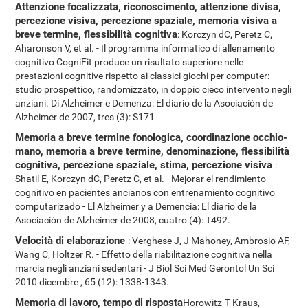
Attenzione focalizzata, riconoscimento, attenzione divisa,
percezione visiva, percezione spaziale, memoria visiva a
breve termine, flessibilità cognitiva
: Korczyn dC, Peretz C,
Aharonson V, et al. - Il programma informatico di allenamento
cognitivo CogniFit produce un risultato superiore nelle
prestazioni cognitive rispetto ai classici giochi per computer:
studio prospettico, randomizzato, in doppio cieco intervento negli
anziani. Di Alzheimer e Demenza: El diario de la Asociación de
Alzheimer de 2007, tres (3): S171
Memoria a breve termine fonologica, coordinazione occhio-
mano, memoria a breve termine, denominazione, flessibilità
cognitiva, percezione spaziale, stima, percezione visiva
:
Shatil E, Korczyn dC, Peretz C, et al. - Mejorar el rendimiento
cognitivo en pacientes ancianos con entrenamiento cognitivo
computarizado - El Alzheimer y a Demencia: El diario de la
Asociación de Alzheimer de 2008, cuatro (4): T492.
Velocità di elaborazione
: Verghese J, J Mahoney, Ambrosio AF,
Wang C, Holtzer R. - Effetto della riabilitazione cognitiva nella
marcia negli anziani sedentari - J Biol Sci Med Gerontol Un Sci
2010 dicembre , 65 (12): 1338-1343.
Memoria di lavoro, tempo di risposta
Horowitz-T Kraus,