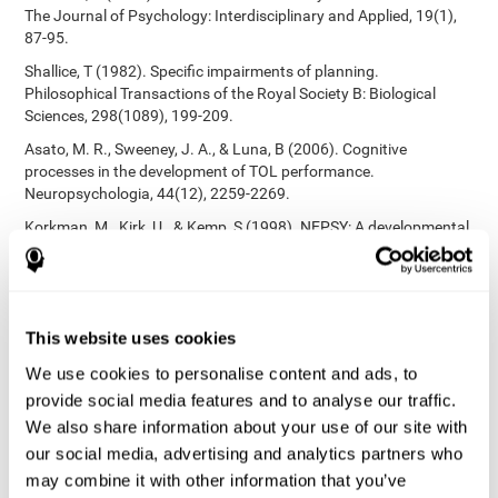
The Journal of Psychology: Interdisciplinary and Applied, 19(1),
87-95.
Shallice, T (1982). Specific impairments of planning.
Philosophical Transactions of the Royal Society B: Biological
Sciences, 298(1089), 199-209.
Asato, M. R., Sweeney, J. A., & Luna, B (2006). Cognitive
processes in the development of TOL performance.
Neuropsychologia, 44(12), 2259-2269.
Korkman, M., Kirk, U., & Kemp, S (1998). NEPSY: A developmental
neuropsychological assessment. Psychological Corporation.
Korkman, M., Kirk, U., & Kemp, S (1998). Manual for the NEPSY.
San Antonio, TX: Psychological corporation.
This website uses cookies
Stroop, J. R (1935). Studies of interference in serial verbal
reactions. Journal of experimental psychology, 18(6), 643.
We use cookies to personalise content and ads, to
Heaton, R. K. (1981). A manual for the Wisconsin card sorting
provide social media features and to analyse our traffic.
test. Western Psycological Services.
We also share information about your use of our site with
Tsotsos, L. E., Roggeveen, A. B., Sekuler, A. B., Vrkljan, B. H., &
our social media, advertising and analytics partners who
Bennett, P. J. (2010). The effects of practice in a useful field of
may combine it with other information that you’ve
view task on driving performance. Journal of Vision, 10(7), 152-