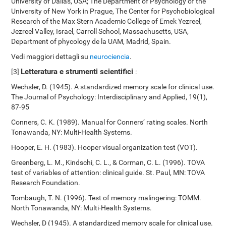
University of Dallas, USA; The Department of Psychology of the
University of New York in Prague, The Center for Psychobiological
Research of the Max Stern Academic College of Emek Yezreel,
Jezreel Valley, Israel, Carroll School, Massachusetts, USA,
Department of phycology de la UAM, Madrid, Spain.
Vedi maggiori dettagli su
neurociencia
.
Letteratura e strumenti scientifici
[3]
:
Wechsler, D. (1945). A standardized memory scale for clinical use.
The Journal of Psychology: Interdisciplinary and Applied, 19(1),
87-95
Conners, C. K. (1989). Manual for Conners’ rating scales. North
Tonawanda, NY: Multi-Health Systems.
Hooper, E. H. (1983). Hooper visual organization test (VOT).
Greenberg, L. M., Kindschi, C. L., & Corman, C. L. (1996). TOVA
test of variables of attention: clinical guide. St. Paul, MN: TOVA
Research Foundation.
Tombaugh, T. N. (1996). Test of memory malingering: TOMM.
North Tonawanda, NY: Multi-Health Systems.
Wechsler, D (1945). A standardized memory scale for clinical use.