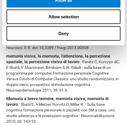
Allow all
e61390. doi:10.1371/journal.pone.0061390
coordinazione occhio-mano, la memoria visiva, la velocità
Allow selection
di elaborazione, la scansione visiva, la denominazione
:
Shatil E (2013). Does formazione cognitiva e l'attività fisica
combinata migliorare le capacità cognitive, piuttosto che ogni
Deny
separatamente? Una controllato quattro condizioni di prova
casuali tra gli adulti in buona salute. Anteriore. Invecchiamento
Neurosci. 5: 8. doi: 10,3389 / fnagi.2013.00008
memoria visiva, la memoria, l'attenzione, la percezione
spaziale, la percezione visiva di lavoro
: Peretz C, Korczyn dC,
E Shatil, V Aharonson, Birnboim S, N. Giladi - sulla base di un
programma per computer, formazione personale Cognitive
Versus Giochi di Computer Classics: uno studio randomizzato, in
doppio cieco, prospettico stimolazione cognitiva -
Neuroepidemiologia 2011; 36: 91-9.
Memoria a breve termine, memoria visiva, memoria di
lavoro
: Shatil E, A Metzer, Horvitz O, Miller R. - Sulla base
cognitiva formazione personale in pazienti con SM a casa: uno
studio aderenza e le prestazioni cognitive - Neuroriabilitazione
2010; 26: 143-53.