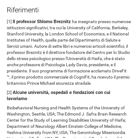
Riferimenti
Il professor Shlomo Breznitz
[1]
ha insegnato presso numerose
istituzioni significativi, tra cui la University of California, Berkeley,
Stanford University, la London School of Economics, e il National
Institutes of Health, quella parte del Dipartimento di Salute e
Servizi umani. Autore di sette libri e numerosi articoli scientifici, il
professor Breznitz è il direttore fondatore del Centro per lo Studio
dello stress psicologico presso l'Università di Haifa, che è stato
anche professore di Psicologia Lady Davis, presidente, e il
presidente. Il suo programma di formazione acclamato DriveFit
™, il primo prodotto commerciale di CogniFit, ha ricevuto il premio
britannico Prince Michael sicurezza stradale.
Alcune università, ospedali e fondazioni con cui
[2]
lavoriamo
Biobehavioral Nursing and Health Systems of the University of
Washington, Seattle, USA; The Edmond J. Safra Brain Research
Center for the Study of Learning Disabilities University of Haifa;
Department of Neurology Albert Einstein College of Medicine,
Yeshiva University from NY, USA; The Gerontology Misericordia