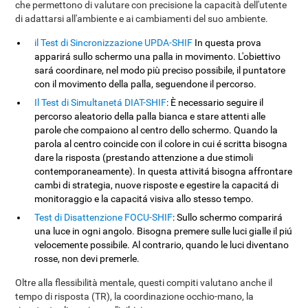
che permettono di valutare con precisione la capacità dell'utente
di adattarsi all'ambiente e ai cambiamenti del suo ambiente.
il Test di Sincronizzazione UPDA-SHIF
In questa prova
apparirá sullo schermo una palla in movimento. L'obiettivo
sará coordinare, nel modo più preciso possibile, il puntatore
con il movimento della palla, seguendone il percorso.
Il Test di Simultanetá DIAT-SHIF
: È necessario seguire il
percorso aleatorio della palla bianca e stare attenti alle
parole che compaiono al centro dello schermo. Quando la
parola al centro coincide con il colore in cui é scritta bisogna
dare la risposta (prestando attenzione a due stimoli
contemporaneamente). In questa attivitá bisogna affrontare
cambi di strategia, nuove risposte e egestire la capacitá di
monitoraggio e la capacitá visiva allo stesso tempo.
Test di Disattenzione FOCU-SHIF
: Sullo schermo comparirá
una luce in ogni angolo. Bisogna premere sulle luci gialle il piú
velocemente possibile. Al contrario, quando le luci diventano
rosse, non devi premerle.
Oltre alla flessibilità mentale, questi compiti valutano anche il
tempo di risposta (TR), la coordinazione occhio-mano, la