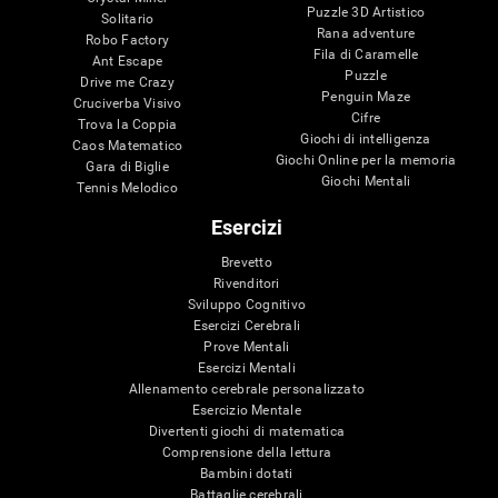
Puzzle 3D Artistico
Solitario
Rana adventure
Robo Factory
Fila di Caramelle
Ant Escape
Puzzle
Drive me Crazy
Penguin Maze
Cruciverba Visivo
Cifre
Trova la Coppia
Giochi di intelligenza
Caos Matematico
Giochi Online per la memoria
Gara di Biglie
Giochi Mentali
Tennis Melodico
Esercizi
Brevetto
Rivenditori
Sviluppo Cognitivo
Esercizi Cerebrali
Prove Mentali
Esercizi Mentali
Allenamento cerebrale personalizzato
Esercizio Mentale
Divertenti giochi di matematica
Comprensione della lettura
Bambini dotati
Battaglie cerebrali