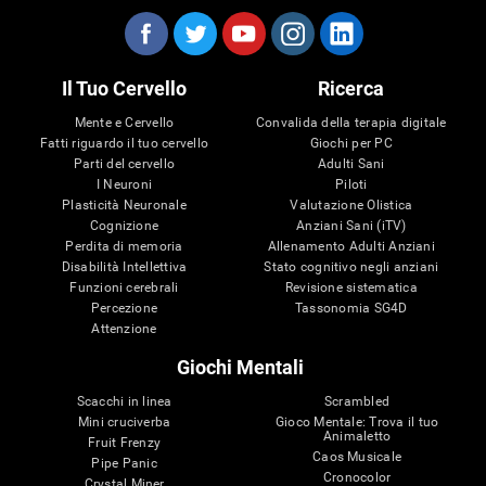
Il Tuo Cervello
Ricerca
Mente e Cervello
Convalida della terapia digitale
Fatti riguardo il tuo cervello
Giochi per PC
Parti del cervello
Adulti Sani
I Neuroni
Piloti
Plasticità Neuronale
Valutazione Olistica
Cognizione
Anziani Sani (iTV)
Perdita di memoria
Allenamento Adulti Anziani
Disabilità Intellettiva
Stato cognitivo negli anziani
Funzioni cerebrali
Revisione sistematica
Percezione
Tassonomia SG4D
Attenzione
Giochi Mentali
Scacchi in linea
Scrambled
Mini cruciverba
Gioco Mentale: Trova il tuo
Animaletto
Fruit Frenzy
Caos Musicale
Pipe Panic
Cronocolor
Crystal Miner