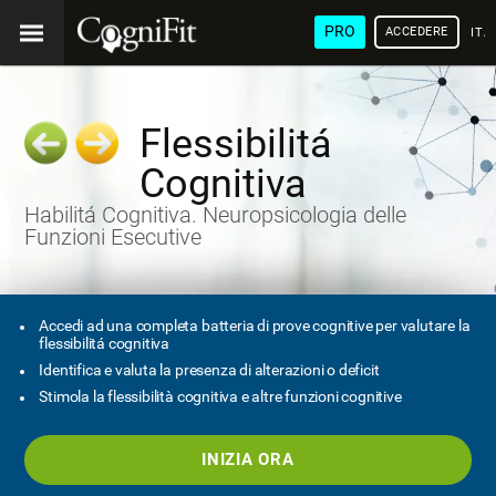
PRO
ACCEDERE
ITA
Flessibilitá
Cognitiva
Habilitá Cognitiva. Neuropsicologia delle
Funzioni Esecutive
Accedi ad una completa batteria di prove cognitive per valutare la
flessibilitá cognitiva
Identifica e valuta la presenza di alterazioni o deficit
Stimola la flessibilità cognitiva e altre funzioni cognitive
INIZIA ORA