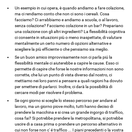
Un esempio in cui opera, è quando andiamo a fare colazione,
ma ci rendiamo conto che non ci sono i cereali. Cosa
facciamo? Ci arrabbiamo e andiamo a scuola, o al lavoro,
senza colazione? Facciamo colazione in un bar? Prepariano
una colazione con gli altri ingredienti? La flessibilità cognitiva
ci consente in situazioni più o meno inaspettate, di valutare
mentalmente un certo numero di opzioni alternative e
scegliere la più efficiente o che pensiamo sia meglio.
Se un buon amico improvvisamente non ci parla piú la
flessibilità mentale ci aiuterebbe a capire le cause. Esso ci
permette di capire che forse le nostre informazioni non sono
corrette, che lui un punto di vista diverso dal nostro, ci
mettiamo nei loro panni a pensare a quali ragioni ha dovuto
per smettere di parlarci. Inoltre, ci darà la possibilità di
cercare modi per risolvere il problema.
Se ogni giorno si sceglie lo stesso percorso per andare al
lavoro, ma un giorno piove molto, tutti hanno deciso di
prendere la macchina e si crea un grande ingorgo di traffico,
cosa fai? Si potrebbe prendere la metropolitana, si potrebbe
uscire di a casa prima o prendere un percorso alternativo in
cui non forse non c' é traffico ... I piani precedenti o la vostra