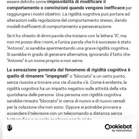
impossibilità di modificare il
essere definito come
comportamento o convinzioni quando vengono inefficace
per
raggiungere i nostri obiettivi. La rigidità cognitiva può portare ad
alterazioni nella regolazione del comportamento stesso, dando
modelli inefficienti di comportamento e perseverazione.
Se ti ho chiesto di dirmi parole che iniziano con la lettera "A", ma
non mi posso dire i nomi, e l'unica parola che ti è successo è stato
"Antonio", si sarebbe sperimentando una grave rigidità cognitiva.
Si sarebbe in grado di generare alternative, ignorando il fatto che
"Antonio" è un nome proprio e non serve.
La sensazione generata dal fenomeno di rigidità cognitiva è
quello di rimanere "impegnati"
o "bloccato" a un certo punto,
senza riuscire a trovare una via d'uscita c'è. Come è evidente, la
rigidità cognitiva ha un impatto negativo sulle attività della vita
quotidiana delle persone. Una persona con rigidità cognitiva
sarebbe rimasto "bloccato" in cerca di nuovo e di nuovo cereali
per la colazione che non sono. Oppure si potrebbe provare a
accendere il televisore con un telecomando a distanza senza
batterie fino a quando qualcuno non lo aiuta.
Naturalmente, ci sono diversi gradi di flessibilità e rigidità
mentale. Gli esempi discussi finora sarebbe un elevato grado di