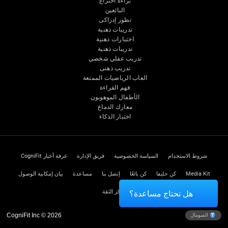
براءة اختراع
البائعين
تطور إدراكى
تدريبات ذهنية
اختبارات ذهنية
تدريبات ذهنية
تدريب عقلي شخصي
تدريب ذهنى
العاب الرياضيات الممتعة
فهم القراءة
الأطفال الموهوبون
معارك الدماغ
اختبار الذكاء
شروط الاستخدام
السياسة الخصوصية
فريق الإدارة
غرفة أخبار CogniFit
Media Kit
كن حليفا
كن بائعًا
إتصل بنا
مساعدة
بيان إمكانية الوصول
مركز الثقة
هل تحتاج مساعدة؟
CogniFit Inc © 2026
الصومال