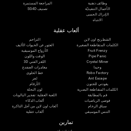
وظائف ذهنية
المراجعة المستمرة
الأعمال التنفيذيّة
تصنيف SG4D
الإدراك الحسى
الانتباه
ألعاب عقلية
الشطرنج اون لاين
التزاحم
الكلمات المتقاطعة الصغيرة
العثور عن الحيوات الأليف
Fruit Frenzy
الأزواج الموسيقية
Pipe Panic
الوقت واللون
Crystal Miner
اللغز الفني 3D
وحيدا
مغامرات الضفدع
Robo Factory
خط الحلوى
Ant Escape
لغز
يقودني للجنون
الأرقام
الكلمات المتقاطعة البصرية
لون النحلة
قم بالمطابقة
اللعبة العقلية: تفجير البالونات
فوضى الرياضيات
ألعاب الذكاء
سباق الرخام
ألعاب اون لاين من آجل الذاكرة
التنس الموسيقي
ألعاب عقلية
تمارين