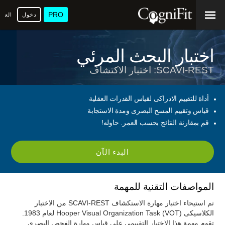
PRO
دخول
العرب
اختبار البحث المرئي
SCAVI-REST: اختبار الاكتشاف
أداة للتقييم الادراكى لقياس القدرات العقلية
قياس وتقييم المسح البصرى ومدة الاستجابة
قم بمقارنة النتائج بحسب العمر. حاوله!
البدء الآن
المواصفات التقنية للمهمة
تم استيحاء اختبار مهارة الاستكشاف SCAVI-REST من الاختبار
الكلاسيكى Hooper Visual Organization Task (VOT) لعام 1983.
تقوم مهمة هذا الاختبار التقييمى على قياس مهارة الفحص البصرى