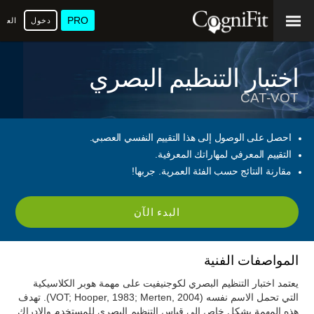
PRO
دخول
العرب
اختبار التنظيم البصري
CAT-VOT
احصل على الوصول إلى هذا التقييم النفسي العصبي.
التقييم المعرفي لمهاراتك المعرفية.
مقارنة النتائج حسب الفئة العمرية. جربها!
البدء الآن
المواصفات الفنية
يعتمد اختبار التنظيم البصري لكوجنيفيت على مهمة هوبر الكلاسيكية
التي تحمل الاسم نفسه (VOT; Hooper, 1983; Merten, 2004). تهدف
هذه المهمة بشكل خاص إلى قياس التنظيم البصري للمستخدم والإدراك