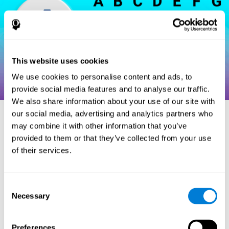
This website uses cookies
We use cookies to personalise content and ads, to
provide social media features and to analyse our traffic.
We also share information about your use of our site with
our social media, advertising and analytics partners who
may combine it with other information that you’ve
مراجع
provided to them or that they’ve collected from your use
of their services.
Hooper, H. E. (1983). Hooper Visual Organization Test Manual.
Los Angeles, CA: Western Psychological Services.
Consent
Merten, T. (2004). A Short Version of the Hooper Visual
Necessary
Organization Test: Reliability and Validity. Applied
Selection
neuropsychology, 11(2), 99-102.
https://doi.org/10.1207/s15324826an1102_5
Preferences