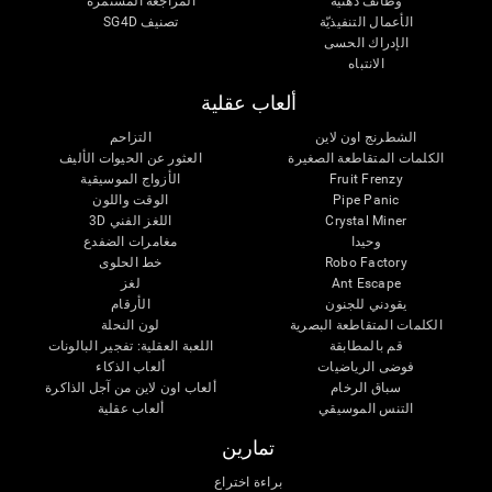
وظائف ذهنية
المراجعة المستمرة
الأعمال التنفيذيّة
تصنيف SG4D
الإدراك الحسى
الانتباه
ألعاب عقلية
الشطرنج اون لاين
التزاحم
الكلمات المتقاطعة الصغيرة
العثور عن الحيوات الأليف
Fruit Frenzy
الأزواج الموسيقية
Pipe Panic
الوقت واللون
Crystal Miner
اللغز الفني 3D
وحيدا
مغامرات الضفدع
Robo Factory
خط الحلوى
Ant Escape
لغز
يقودني للجنون
الأرقام
الكلمات المتقاطعة البصرية
لون النحلة
قم بالمطابقة
اللعبة العقلية: تفجير البالونات
فوضى الرياضيات
ألعاب الذكاء
سباق الرخام
ألعاب اون لاين من آجل الذاكرة
التنس الموسيقي
ألعاب عقلية
تمارين
براءة اختراع