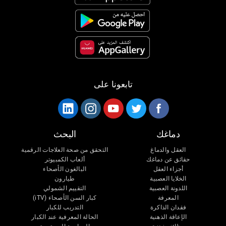
تابعونا على
دماغك
البحث
العقل والدماغ
التحقق من صحة العلاجات الرقمية
حقائق عن دماغك
ألعاب الكمبيوتر
أجزاء العقل
البالغون الأصحاء
الخلايا العصبية
طيارون
اللدونة العصبية
التقييم الشمولي
المعرفة
كبار السن الأصحاء (iTV)
فقدان الذاكرة
التدريب للكبار
الإعاقة الذهنية
الحالة المعرفية عند الكبار