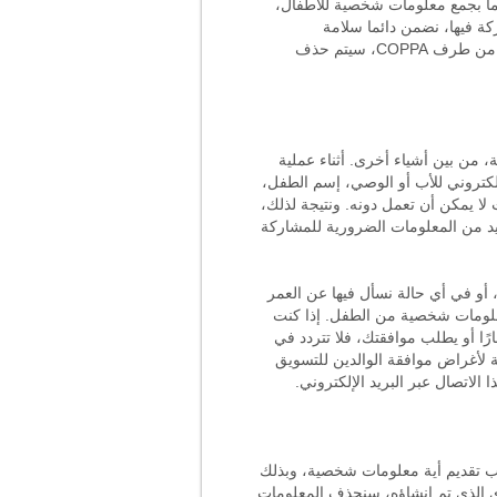
يهما بجمع معلومات شخصية للأطفال،
ة فيها، نضمن دائما سلامة
مستخدمينا و خدماتنا كما يقتضي القانون. في حالة إكتشافنا لجمع معلومات طفل بطريقة غير صحيحة، كما هو مطلوب من طرف COPPA، سيتم حذف
 من بين أشياء أخرى. أثناء عملية
لكتروني للأب أو الوصي، إسم الطفل،
 لا يمكن أن تعمل دونه. ونتيجة لذلك،
زيد من المعلومات الضرورية للمشاركة
هدف الأطفال، أو في أي حالة نسأل فيها عن العمر
نجمع أي معلومات شخصية من الطفل. إذا كنت
ًا أو يطلب موافقتك، فلا تتردد في
ة لأغراض موافقة الوالدين للتسويق
الاتصال عبر البريد الإلكتروني.
لإحتفاظ به على CogniFit. بعض هذه الأنشطة لا تتطلب تقديم أية معلومات شخصية، وبذلك
ى الذي تم إنشاؤه، سنحذف المعلومات