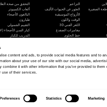
اين
التزاحم
التحقق من صحة العلا
اطعة الصغيرة
العثور عن الحيوات الأليف
ألعاب الكمبيوتر
الأزواج الموسيقية
البالغون الأصحاء
الوقت واللون
طيارون
اللغز الفني 3D
التقييم الشمولي
مغامرات الضفدع
كبار السن الأصحاء (iTV)
خط الحلوى
التدريب للكبار
لغز
الحالة المعرفية عند ال
الأرقام
المراجعة المستمرة
s
طعة البصرية
لون النحلة
تصنيف SG4D
ise content and ads, to provide social media features and to an
اللعبة العقلية: تفجير البالونات
rmation about your use of our site with our social media, advertis
ات
ألعاب الذكاء
 combine it with other information that you’ve provided to them o
ألعاب اون لاين من آجل الذاكرة
قي
ألعاب عقلية
 use of their services.
 CogniFit
Media Kit
كن حليفا
كن بائعًا
إتصل بنا
مساعدة
بيان إمكانية 
Preferences
Statistics
Marketing