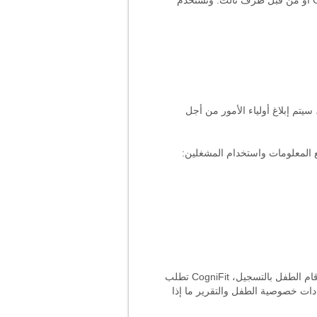
مثل الكوكيز، الكوكيز فلاش، منارات الويب والمعرفات الفريدة الأخرى. هذه المعلومات يمكن جمعها بواسطة CogniFit أو من قبل طرف ثالث. وتستخدم
يتم إبلاغ أولياء الأمور من أجل
 المعلومات واستخدام المشغلين:
يمكن للأطفال الإنخراط في CogniFit بعد تلقي دعوة من المعلم، مدير مدرسته، طبيبه أو باحث. في هذه الحالة، وإذا قام الطفل بالتسجيل، CogniFit تطلب
ادات خصوصية الطفل والتقرير ما إذا