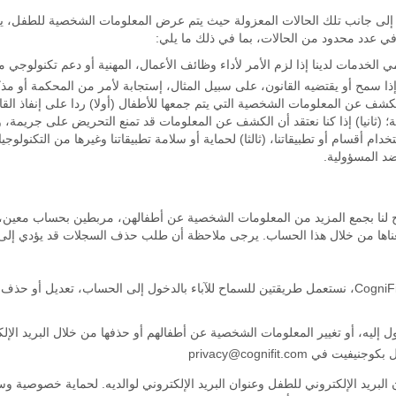
إلى جانب تلك الحالات المعزولة حيث يتم عرض المعلومات الشخصية للطفل، ي
ي عدد محدود من الحالات، بما في ذلك ما يلي:
الخدمات لدينا إذا لزم الأمر لأداء وظائف الأعمال، المهنية أو دعم تكنولوجي 
 سمح أو يقتضيه القانون، على سبيل المثال، إستجابة لأمر من المحكمة أو مذك
الكشف عن المعلومات الشخصية التي يتم جمعها للأطفال (أولا) ردا على إنفاذ الق
مة؛ (ثانيا) إذا كنا نعتقد أن الكشف عن المعلومات قد تمنع التحريض على جريمة
ام أقسام أو تطبيقاتنا، (ثالثا) لحماية أو سلامة تطبيقاتنا وغيرها من التكنولوجيا
 ضد المسؤولية.
 لنا بجمع المزيد من المعلومات الشخصية عن أطفالهن، مربطين بحساب معين،
ناها من خلال هذا الحساب. يرجى ملاحظة أن طلب حذف السجلات قد يؤدي إلى إ
عندما يسجل طفل حساب على CogniFit.com، نستعمل طريقتين للسماح للآباء بالدخول إلى الحساب، ت
ول إليه، أو تغيير المعلومات الشخصية عن أطفالهم أو حذفها من خلال البريد الإل
صال بكوجنيفيت في
privacy@cognifit.com
 البريد الإلكتروني للطفل وعنوان البريد الإلكتروني لوالديه. لحماية خصوصية