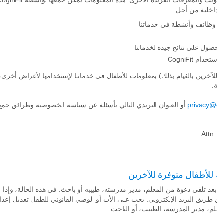
داخلية من أجل:
ى وظائف وأنشطة في خدماتنا
صول على نتائج جيدة لخدماتنا
 CogniFit
لآخرين بالقيام بذلك) بمعلومات للأطفال في خدماتنا لإستخدامها لأغراض أخرى، س
.
privacy@c
أو العنوان البريدي التالي بأسئلة عن سياسة الخصوصية وطرائق جمع
Attn:
للأطفال متوفرة للآخرين
ن طريق البريد الإلكتروني. يجب على الأب أو الوصي القانوني للطفل تعديل إعد
م، مدير المدرسة، الطبيب، أو الباحث.