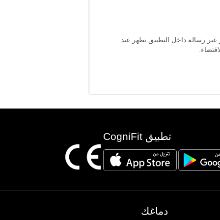
 عبر رسالة داخل التطبيق تظهر عند
قتضاء.
تطبيق CogniFit
دماغك