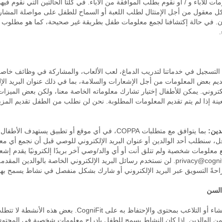
ت للأباء و / أو نقوم بطلب الموافقة من الأباء. في كلتا الحالتين التي نقوم ف
 معقول من أجل الإمتثال لطلب اللعبة أو السماح للطفل على مواصلة المشارك
 التسجيل في خدماتنا لتدريب الدماغ، لعب الألعاب، والمشاركة في وظائف خاصة،
يم بعض المعلومات من أجل الإشعارات والسلامة، بما في ذلك عنوان البريد الإ
لإلكتروني. يمكن للأطفال إختيار تشارك معلوماته الخاصة معنا، ولكن بعض الميزات
ينة إذا لم يتم تقديم المعلومات المطلوبة. نحن لن نطلب من الطفل تقديم الم
دين:
بما يتوافق مع متطلبات COPPA، في أي موقع أو تطبيق يست
ر المستخدم 15 عامًا أو أقل، سنطلب أحد الوالدين أو عنوان البريد الإلكتروني للوصي قبل أن 
لومات شخصية ولم تتلق أنت أو أي والد/وصي آخر بريدًا إلكترونيًا يقدم إشعار
privacy@cogni
. لن نستخدم رسائل البريد الإلكتروني الخاصة بالوالدين المقدم
صراحةً التسويق عبر البريد الإلكتروني أو شارك بشكل منفصل في نشاط يسمح بهذا 
لسن
بعض أنشطة خدماتنا تسمح للأطفال بإنشاء أو التلاعب بمحتوى وا
ن الوالدين. إذا كان النشاط يسمح للطفل بإدراج معلومات شخصية في المحتو