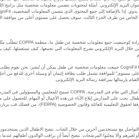
نوان البريد الإلكتروني. أمثلة لمحتويات تتضمن معلومات شخصية مثل برامج الل
ا الخاص من طرف الجزء الثالث، سوف نحصل على مستوى أعلى من موافقة الو
. في حالة إرادة كوجنيفيت جم
ن خلال البريد الإلكتروني نشرح المعلومات التي نجمعها، كيف نستعملها، كيف يم
.
أعلى مستوى للموافقة. في حالة إذا ما CogniFit جمعت معلومات شخصية عن طفل يمكن أن تُنشر، 
على مستوى" للموافقة تشمل طلب بطاقة إئتمان أو وسيلة أخرى للدفع من أجل ال
قيام بإرسالها بمرافقة رسالة البريد الإلكتروني.
بخصوص الأعمال التي تقام في المدرسة، COPPA تسمح للمعلمين وا
ال. يجب على المدارس إبلاغ الأباء عن هذه الأعمال أو المهام. للحصول على 
عليمية للعائلة وقانون الخصوصية (FERPA)، من فضلك قب بزيارة
تواصل مع مستخدمين آخرين من خلال الشات. ننصح الاطفال الذين يستخدمون هذ
أو لغيرهم وألا يتجنّبوا المرشحات. ننصح أيضاً أن يراقب الوالدون أطفالهم عندم