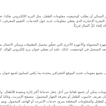
 الممكن أن يطلب كوجنيفيت معلومات الطفل، مثل البريد الإلكتروني. هكذا، نحتا
نشرة الإخبارية الذي يعطي معلومات جديد حول الخدمات، التقييم المعرفي، ا
إلغاء كلّ اتّصال فرديّاً.
هزة المحمولة والأجهزة الأخرى التي تتعلّق بتحميل التطبيقات ويمكن الاتصال ب
بعد التسجيل في كوجنيفيت. لذلك، عليه أن يعطي عنوان بريد إلكتروني للوالد،
 يجمع معومات تحديد الموقع الجغرافي محددة بما يكفي لتساوي لجمع عنوان بدري
مات يمكن أن تجمع تلقائيا من أجل جعل خدماتنا أكثر إثارة ومفيدة للأطفال، ولأ
 تعريف حاسوب الطفل أو معرفة الجهاز المحمول، متصفح الإنترنت، وغالبا كي
ي للطفل والمعلومات المتعلقة بمزود خدمات الانترنت أو الهاتف المحمول. ويتم 