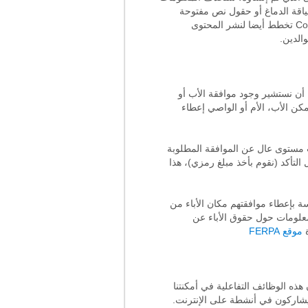
ياقة الدماغ أو حقول نص مفتوحة
تسمح بإدخال النص أو معلومات بشكل يدوي. إذا بالإضافة إلى جمع المحتوى الذي يتضمن المعلومات الشخصية، CogniFit تخطط أيضا لنشر المحتوى
الدين.
ع معلومات شخصية عن طفل ما، منظمة COPPA تتطلّب منّا أن نستشير وجود موافقة الأب أو
كن الأب، الأم أو الواصي إعطاء
نحن نقوم بطلب مستوى عال عن الموافقة المطلوبة
تأكد (نقوم بأخذ مبلغ رمزي)، هذا
لمسؤولين في المدرسة بإعطاء موافقتهم مكان الأباء من
معلومات حول حقوق الأباء عن
موقع FERPA
ه الوظائف التفاعلية في أمكنتنا
ا يشاركون في أنشطة على الإنترنت.