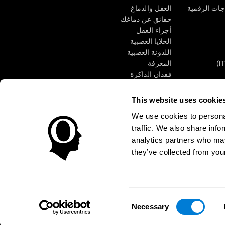
جات الرقمية
العقل والدماغ
حقائق عن دماغك
أجزاء العقل
الخلايا العصبية
اللدونة العصبية
المعرفة
فقدان الذاكرة
كبار
الإعاقة الذهنية
وظائف ذهنية
This website uses cookie
الأعمال التنفيذيّة
We use cookies to personal
الإدراك الحسى
traffic. We also share info
الانتباه
analytics partners who may
they’ve collected from your
الوصول
مركز الثقة
Consent
CogniFit Inc © 2026
Necessary
Selection