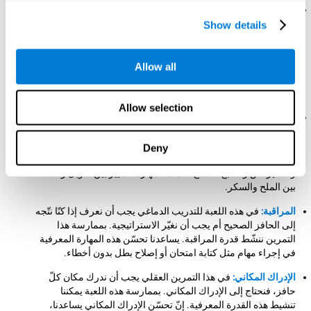
التنسيق بين العين واليد:
لتقدّم هذه اللعبة العقلية نحتاج إلى اتّجاه
الفأرة إلى كلّ حافز مطلوب بسرعة ودقّة. بممارسة هذه اللعبة
Show details
للتدريب الدماغي نساعد في تدريب وتقوية التنسيق بين العين واليد.
إنّ تحسّن هذه القدرة المعرفية مفيد لتحسّن حذقنا عند الأنشطة
اليدوية. مثلاً، عندما نكتب، أو نقود، ونمارس الرياضة وحتّى نفتح
Allow all
لعبة. تسمح لنا هذه المهارة المعرفية إجراء مهمة منسقة بحسب
المعلومات البصرية.
Allow selection
الإدراك البصري:
لتقدّم هذه اللعبة العقلية يجب أن نركّز في كشف
لون كلّ حافز ومميزاته. بإجراء هذا التمرين باستمرار ننشّط ونقوّي
الإدراك البصري. يسمح تحسّن هذه المهارة المعرفية تخفيض
Deny
الأخطاء الإدراكية في حياتنا اليومية. مثلاً، عند القيادة، والرسم،
وتفسير نصّ والطبخ. تسمح لنا هذه المهارة التمييز بين التوبل والخلط
بين الملح والسكر.
المراقبة:
في هذه اللعبة للتدريب الدماغي يجب أن نعرف إذا كنّا نتّجه
إلى الحافز الصحيح أم يجب أن نغيّر الاستراتيجية. بممارسة هذا
التمرين ننشّط قدرة المراقبة. يساعدنا تحسّن هذه المهارة المعرفية
في إجراء مهام مثل كتابة امتحان أو إصلاح بطل بدون أخطاء.
الإدراك المكاني:
في هذا التمرين العقلي يجب أن ندرك مكان كلّ
حافز، فنحتاج إلى الإدراك المكاني. بممارسة هذه اللعبة يمكننا
تنشيط هذه القدرة المعرفية. إنّ تحسّن الإدراك المكاني يساعدنا،