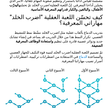
مصمّمة لقياس أدائنا باستمرار وتنظيم صعوبة المهام تلقائيّاً، الأمر الذي
يحسّن أداءنا المعرفي. إنّ اللعبة العقلية
اضرب الخلد
تمّ تحسّنها
ليدرّب
الأطفال، والبالغين والكبار قدراتهم المعرفية الأساسية
.
كيف تحسّن اللعبة العقلية "اضرب الخلد"
مهاراتي المعرفية؟
بتدريب الدماغ بألعاب عقلية مثل
اضرب الخلد
ننشّط نمط للتنشيط
العصبي. تكرار النمط هذا من خلال التدريب قد يساعد في إنشاء تشابك
جديد ودوائر عصبية قادرة على تنظيم
واستعادة الوظائف المعرفية
الضعيفة
.
تمّ تصميم اللعبة العقلية
اضرب الخلد
لتنبيه قوة التكيف للجهاز العصبي
والمساعدة
الدماغ
في الاستعادة من اضطرابات تركيبية، اضطرابات أو
أضرار تصيب مهاراتنا المعرفية.
الأسبوع الأوّل
الأسبوع الثاني
الأسبوع الثالث