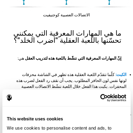
الاتصالات العصبية كوجنيفيت
ما هي المهارات المعرفية التي يمكنني
تحسّنها باللعبة العقلية "اضرب الخلد"؟
إنّ المهارات المعرفية التي ننشّط باللعبة هذه لتدريب العقل
هي:
الكبت:
كلّما تتقدّم اللعبة العقلية هذه تظهر في الشاشة محزفات
لونها نفس لون الحافز المطلوب. يجب أن نقف رد الفعل لضرب هذه
المحفزات. بكبت هذا الفعل خلال اللعبة ننشّط الاتصالات العصبية
المتعلّقة بالكبت. إنّ تقوية هذه المهارة المعرفية المهمّة تساعدنا في
إيقاف السلوك غير المناسب و إنشاء أجوبة من خلال الانتباه
والاستدلال.
زمن الكمون:
في هذا التحدّي العقلي يجب أن نضرب الحافز
This website uses cookies
المطلوب قبل اختفائه، لذلك نحتاج إلى رد الفعل الجيّد لضربها في
الوقت. بممارسة هذه اللعبة ننشّط زمن الكمون. إنّ تحسّن هذه
We use cookies to personalise content and ads, to
القدرة المعرفية يساعدنا في العمل بسرعة أمام المحفزات