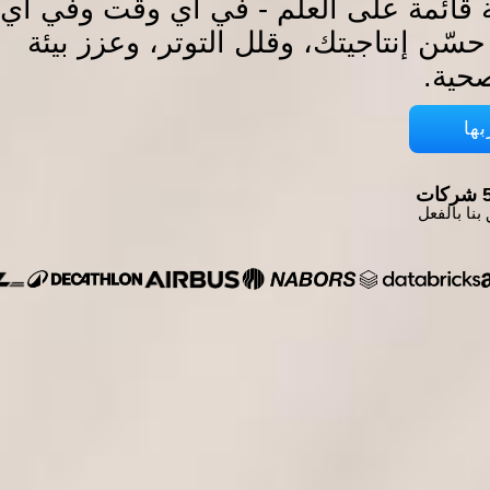
 قائمة على العلم - في أي وقت وفي أي
سّن إنتاجيتك، وقلل التوتر، وعزز بيئة
حية.
ها
ات
بنا بالفعل