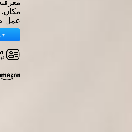
معرفية
مكان. ح
عمل ص
جرب
51 شرك
ثق 