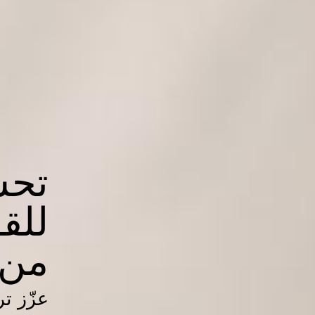
تحس
للقو
من 
عزّز ت