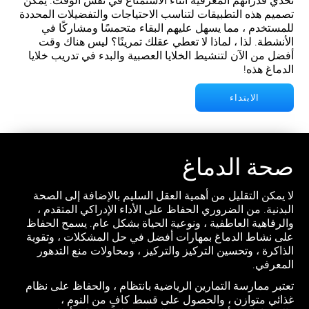
تحدي قدراتهم المعرفية أثناء الاستمتاع في نفس الوقت. يمكن
تصميم هذه التطبيقات لتناسب الاحتياجات والتفضيلات المحددة
للمستخدم ، مما يسهل عليهم البقاء متحمسًا ومشاركًا في
الأنشطة. لذا ، لماذا لا تعطي عقلك تمرينًا؟ ليس هناك وقت
أفضل من الآن لتنشيط الخلايا العصبية والبدء في تدريب خلايا
الدماغ هذه!
الابتداء
صحة الدماغ
لا يمكن التقليل من أهمية العقل السليم بالإضافة إلى الصحة
البدنية. من الضروري الحفاظ على الأداء الإدراكي المتقدم ،
والرفاهية العاطفية ، ونوعية الحياة بشكل عام. يسمح الحفاظ
على نشاط الدماغ بمهارات أفضل في حل المشكلات ، وتقوية
الذاكرة ، وتحسين التركيز والتركيز ، ومحاولات منع التدهور
المعرفي.
تعتبر ممارسة التمارين الرياضية بانتظام ، والحفاظ على نظام
غذائي متوازن ، والحصول على قسط كافٍ من النوم ،