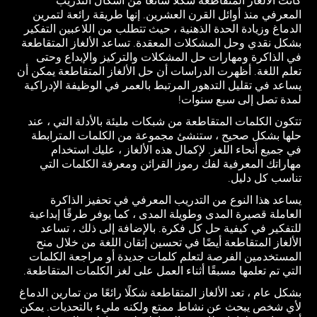
كانت الألغاز المتقاطعة شكلاً شائعًا من أشكال التدريب
المعرفي منذ أوائل القرن العشرين. إنها طريقة رائعة لتمرين
الدماغ وزيادة الحدة الذهنية ، حيث تتطلب من اللاعبين التفكير
بشكل نقدي وحل المشكلات المعقدة. تساعد الألغاز المتقاطعة
في الذاكرة ومهارات حل المشكلات والتركيز والإبداع وحتى
تعلم اللغة. أظهرت الدراسات أن حل الألغاز المتقاطعة يمكن أن
يساعد في تقليل التدهور المرتبط بالعمر في الوظيفة الإدراكية
لمدة تصل إلى سبع سنوات!
تتكون الكلمات المتقاطعة من شبكات مليئة بالأدلة التي ، عند
حلها بشكل صحيح ، ستنشئ مجموعة من الكلمات المترابطة
في جميع أنحاء اللغز. لإكمال هذه الألغاز ، عليك استخدام
مهاراتك المعرفية لفك رموز القرائن ومعرفة الكلمات التي
تناسب كل دليل.
يساعد هذا النوع من التدريب المعرفي في تحفيز الذاكرة
العاملة قصيرة المدى وطويلة المدى ، كما يوفر طرقًا إبداعية
للتفكير في كيفية حل كل فكرة. بالإضافة إلى ذلك ، تساعد
الألغاز المتقاطعة أيضًا في تحسين إتقان اللغة من خلال منح
المستخدمين الفرصة لتعلم كلمات جديدة أو مراجعة الكلمات
التي تم تعلمها مسبقًا أثناء العمل على لغز الكلمات المتقاطعة.
بشكل عام ، تعد الألغاز المتقاطعة شكلًا رائعًا من تمارين الدماغ
لأي شخص يبحث عن نشاط ممتع ولكنه مليء بالتحديات. يمكن