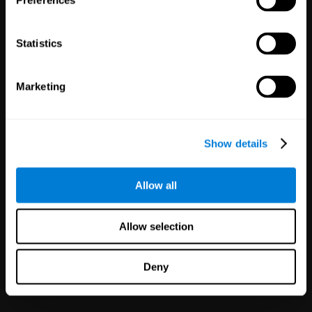
Preferences
العلامة البيضاء
126
الشركاء
Statistics
1,120,027
المستخدمون
قم بتحسين عرضك ورضا العملاء في
دقائق مع تقنية CogniFit للصحة
Marketing
النفسية!
Show details
Allow all
Allow selection
الرياضيين
Deny
5
المدربين
15
الرياضيين