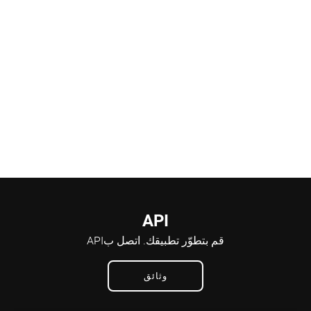
API
قم بتطوّر تطبيقك.
اتصل بAPI
وثائق