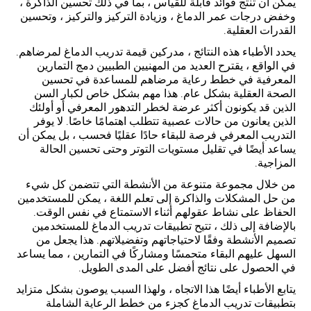
يمكن أن تنتج فوائد قابلة للقياس ، بما في ذلك تحسين الذاكرة ،
وخفض درجات عمر الدماغ ، وزيادة التركيز والتركيز ، وتحسين
القدرات العقلية.
يحدد الأطباء هذه النتائج ، مدركين قيمة تدريب الدماغ لمرضاهم.
في الواقع ، يقترح العديد من المهنيين الطبيين دمج التمارين
المعرفية في خطط رعاية مرضاهم للمساعدة في تحسين
الصحة العقلية بشكل عام. هذا مهم بشكل خاص لكبار السن
الذين قد يكونون أكثر عرضة لخطر التدهور المعرفي أو أولئك
الذين يعانون من حالات عصبية تتطلب اهتمامًا خاصًا. لا يوفر
التدريب المعرفي فرصة للبقاء حادًا عقليًا فحسب ، بل يمكن أن
يساعد أيضًا في تقليل مستويات التوتر وحتى تحسين الحالة
المزاجية.
من خلال مجموعة متنوعة من الأنشطة التي تتضمن كل شيء
من حل المشكلات والذاكرة إلى تعلم اللغة ، يمكن للمستخدمين
الحفاظ على نشاط عقولهم أثناء الاستمتاع في نفس الوقت.
بالإضافة إلى ذلك ، تتيح تطبيقات تدريب الدماغ للمستخدمين
تصميم الأنشطة وفقًا لاحتياجاتهم وتفضيلاتهم. هذا يجعل من
السهل عليهم البقاء متحمسًا ومشاركًا في التمارين ، مما يساعد
في الحصول على نتائج أفضل على المدى الطويل.
يتابع الأطباء أيضًا هذا الاتجاه ، ولهذا السبب يوصون بشكل متزايد
بتطبيقات تدريب الدماغ كجزء من خطط الرعاية الشاملة