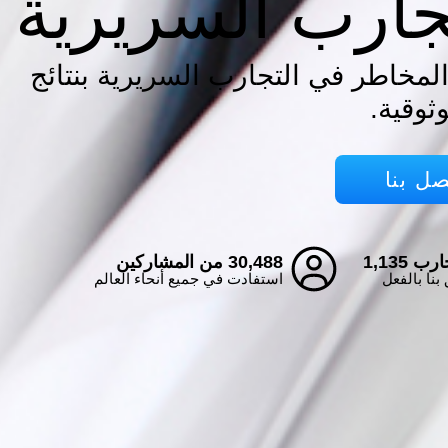
جارب السريرية
المخاطر في التجارب السريرية بنتائج
ثوقية.
صل بنا
رب 1,135
30,488 من المشاركين
بنا بالفعل
استفادت في جميع أنحاء العالم