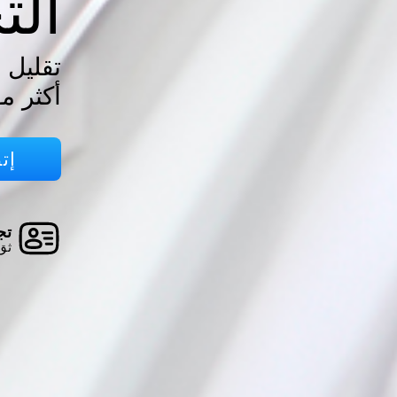
الت
تقليل 
أكثر مو
إت
تجا
ثق 