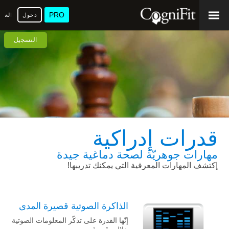
PRO
دخول
العرب
التسجيل
قدرات إدراكية
مهارات جوهريّة
لصحة دماغية جيدة
إكتشف المهارات المعرفية التي يمكنك تدريبها!
الذاكرة الصوتية قصيرة المدى
إنّها القدرة على تذكّر المعلومات الصوتية