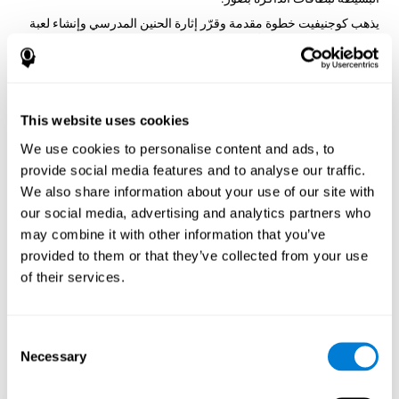
يذهب كوجنيفيت خطوة مقدمة وقرّر إثارة الحنين المدرسي وإنشاء لعبة
تدرّب مهارات الذاكرة. إنّ إضافة قيمة إلى الصور وتغيير مكانها على
اللوحة وأنت تحلّ العمليات الحسابية لا يكون مسلّيا فقط، بل يساعد أيضا
في الاعتراف.
كيف يحسّن اللعبة العقلية "فوضى
الرياضيات" مهاراتي المعرفية؟
This website uses cookies
We use cookies to personalise content and ads, to
هدف اللعبة فوضى الرياضيات تنبيه القدرات المتعلّقة بالاعتراف والذاركة
provide social media features and to analyse our traffic.
غير الشفهية. باللعب تكرارا والتدريب باستمرار، تنبّه الألعاب مثل فوضى
الريضيات لكوجنيفيت نمط التنشيط العصبي الخاص الذي يساعد في إعادة
We also share information about your use of our site with
تنظيم الدوائر العصبية واسترداد الوظائف المعرفية الضعيفة.إنّ تنبيه
our social media, advertising and analytics partners who
مهاراتنا باستمرار قي يساعد في إنشاء نقاط الاشتباك العصبي ال جديدة،
may combine it with other information that you’ve
وإعادة تنظيم الدوائر العصبية وتحسين الوظائف المعرفية.
provided to them or that they’ve collected from your use
الأسبوع الأوّل
الأسبوع الثاني
الأسبوع الثالث
of their services.
Consent
Necessary
Selection