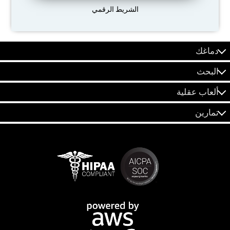
الشريط الرقمي
دماغك
البحث
ألعاب عقلية
تمارين