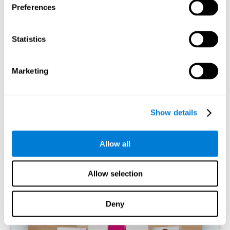
Preferences
إسقاط رسومي إرشادي للشبكات العصبية بعد 3 أسابيع.
Statistics
ما يحدث إن لم أدرّب المهارات المعرفية؟
Marketing
يميل عقلنا إلى توفير الموارد عن طريق إزالة الاتصالات غير المستخدمة.
إن لم يتم استخدام المهارة المعرفية بشكل طبيعي ، فإن الدماغ لا يوفر
الموارد لهذا النمط من التنشيط العصبي، لذلك يصبح أضعف وأضعف. إن
لم نقم بتدريب تلك الوظيفة المعرفية ، فإننا نصبح أقل فعالية في أنشطتنا
Show details
اليومية.
ألعاب الموصى بها
Allow all
Allow selection
Deny