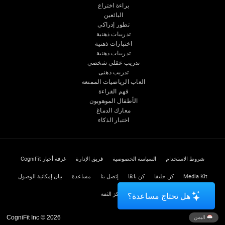
براءة اختراع
البائعين
تطور إدراكى
تدريبات ذهنية
اختبارات ذهنية
تدريبات ذهنية
تدريب عقلي شخصي
تدريب ذهنى
العاب الرياضيات الممتعة
فهم القراءة
الأطفال الموهوبون
معارك الدماغ
اختبار الذكاء
شروط الاستخدام
السياسة الخصوصية
فريق الإدارة
غرفة أخبار CogniFit
Media Kit
كن حليفا
كن بائعًا
إتصل بنا
مساعدة
بيان إمكانية الوصول
مركز الثقة
هل تحتاج مساعدة؟
CogniFit Inc © 2026
اليمن