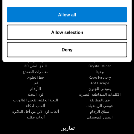
الإعاقة الذهنية
الحالة المعرفية عند الكبار
وظائف ذهنية
المراجعة المستمرة
الأعمال التنفيذيّة
تصنيف SG4D
Allow all
الإدراك الحسى
الانتباه
Allow selection
ألعاب عقلية
الشطرنج اون لاين
التزاحم
الكلمات المتقاطعة الصغيرة
العثور عن الحيوات الأليف
Deny
Fruit Frenzy
الأزواج الموسيقية
Pipe Panic
الوقت واللون
Crystal Miner
اللغز الفني 3D
وحيدا
مغامرات الضفدع
Robo Factory
خط الحلوى
Ant Escape
لغز
يقودني للجنون
الأرقام
الكلمات المتقاطعة البصرية
لون النحلة
قم بالمطابقة
اللعبة العقلية: تفجير البالونات
فوضى الرياضيات
ألعاب الذكاء
سباق الرخام
ألعاب اون لاين من آجل الذاكرة
التنس الموسيقي
ألعاب عقلية
تمارين