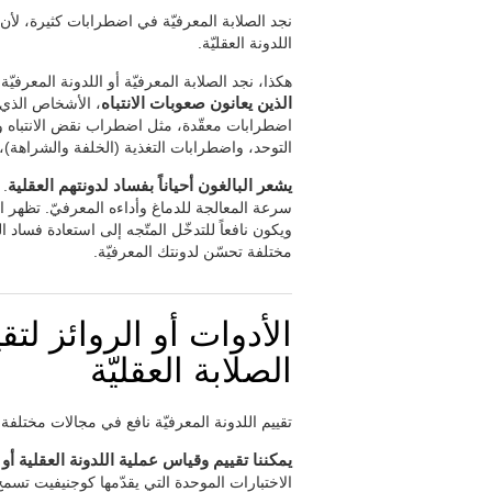
نجد الصلابة المعرفيّة في اضطرابات كثيرة، لأن تتغي
اللدونة العقليّة.
هكذا، نجد الصلابة المعرفيّة أو اللدونة المعرف
الذين يعانون صعوبات الانتباه
، الأشخاص الذي 
اضطرابات معقّدة، مثل
اضطراب نقض الانتباه 
التوحد، واضطرابات التغذية (الخلفة والشراهة)، و
يشعر البالغون أحياناً بفساد لدونتهم العقلية
. 
سرعة المعالجة للدماغ وأداءه المعرفيّ. تظهر ال
ويكون نافعاً للتدخّل المتّجه إلى استعادة فساد
مختلفة تحسّن لدونتك المعرفيّة.
الأدوات أو الروائز لتقي
الصلابة العقليّة
تقييم اللدونة المعرفيّة نافع في مجالات مختلفة و
يمكننا تقييم وقياس عملية اللدونة العقلية أ
الاختبارات الموحدة التي يقدّمها كوجنيفيت تسمح 