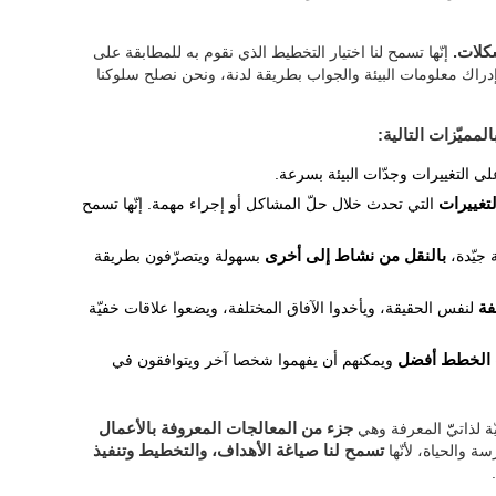
شكلات.
إنّها تسمح لنا اختيار التخطيط الذي نقوم به للمطابقة على
ى إدراك معلومات البيئة والجواب بطريقة لدنة، ونحن نصلح سلوكنا
المميّزات التالية:
ى التغييرات وجدّات البيئة بسرعة.
لتغييرات
التي تحدث خلال حلّ المشاكل أو إجراء مهمة. إنّها تسمح
 جيّدة،
بالنقل من نشاط إلى أخرى
بسهولة ويتصرّفون بطريقة
فة
لنفس الحقيقة، ويأخدوا الآفاق المختلفة، ويضعوا علاقات خفيّة
ت الخطط أفضل
ويمكنهم أن يفهموا شخصا آخر ويتوافقون في
ّة لذاتيّّ المعرفة وهي
جزء من المعالجات المعروفة بالأعمال
سة والحياة، لأنّها
تسمح لنا صياغة الأهداف، والتخطيط وتنفيذ