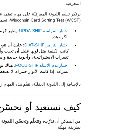
المعرفية.
Wisconsin Card Sorting Test (WCST)، تسمح تقييم قدرة المستخدم على التكيف للبيئة وتغييراتها.
اختبار المزامنة UPDA-SHIF
: يظهر كرة 
الكرة هذه .
اختبار التزامنDIAT-SHIF
: عليك أن تتب
كانت الكلمة مثل لونها عليك أن تجيب وأ
تغييرات الاستيراتيجة، وأجوبة جديدة وا
اختبارعدم الانتباه FOCU-SHIF
: هناك نو
بسرعة. إذا كانت الأنوار حمراء، لا تضغط 
بالإضافة إلى اللدونة العقليّة، تقيّم هذه المهام
كيف نستعيد أو نحسّن ا
من الممكن أن
تدرّب، وتتعلّم وتحسّن اللدونة ا
بطريقة مهنيّة.