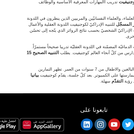
وجنيفيت
تدريب االمهارات المعرفية الأساسية والوظائف
علماء، والعلماء النفسانيّين والمربيين الذين ينظرون في اللدونة
 المسجّل
للتنبيه الإدراكيّ لكوجنيفيت اللدونة العقلية والأعمال
 الإدراكيّ الشخصيّ بحسب نتائج الروائز الذي يتّجه إلى تحسّن
أخرى.
لدماغيّة المضمّنة في اللدونة العقليّة تدريبا صحيحاً مستمرّاً.
مدارس من كلّ أنحاء العالم كوجنيفيت. يطلب
التنبيه الصحيح 15
ويتّجه إلى البالغين والاطفال من 7 سنوات من العمر. تظهر التمارين
ممارستها على الكمبيوتر. بعد كلّ جلسة، يقدّم كوجنيفيت
بيانيا
ل رؤية
التقدّم
سهلة.
تابعونا على