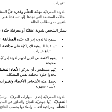
التغييرات.
اللدونة المعرفيّة
مهمّة للتعلّم وقدرة حلّ الم
الحالات المختلفة التي نجدها. إنّها تساعدنا عل
للتغييرات ومطالب الحالة.
يتميّز الشخص بلدونة عقليّة أو معرفيّة جيّدة ب
تسمح لنا لدونة إدراكيّة جيّدة
المطابقة
عل
تساعدنا اللدونية الإدراكيّة على
مدافعة ا
لنا ابتداع خيارات.
يقوم الأشخاص الذين لديهم لدونة إدراكيّة
صحيحة.
إنّهم يستطيعون أن ندركوا
الأبعاد المختل
ليجدوا حلولا مختلفة نفس المشكلة.
يحتمل هذه الأشخاص
الأخطاء وتغييرا
الأشياء بسهولة.
اللدونة المعرفيّة إحدى المهارات العرفيّة الرئسي
التنفيذيّة
. إنّها جوهريّة للنجاح والتطوّر في المدر
الخطّة
، ومراقبة أفعالنا وإصلاحها بحسب النتائج.