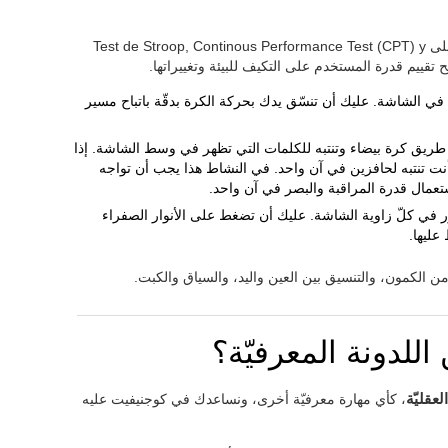
يرتكز تقييم اللدونة المعرفيّة على مهام تعتمد على Test de Stroop, Continous Performance Test (CPT) y
في الشاشة. عليك أن تنسّق يدك بحركة الكرة بدقّة باتباح مسير
ع طريق كرة بيضاء وتنتبه للكلمات التي تظهر في وسط الشاشة. إذا
نت تنتبه لحافزين في آن واحد. في النشاط هذا يجب أن تواجه
ستعمال قدرة المراقبة والبصر في آن واحد.
ر في كلّ زاوية الشاشة. عليك أن تضغط على الأنوار الصفراء
عليها.
 زمن الكمون، والتنسيق بين العين واليد، والسياق والكبت.
للدونة المعرفيّة؟
لعقليّة
، كأي مهارة معرفيّة أخرى، ونساعدك في كوجنيفيت عليه