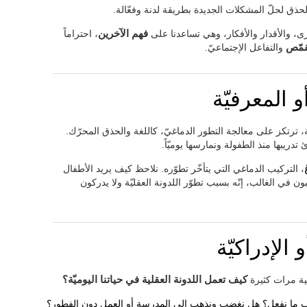
لحذق لحلّ المشكلات الجديدة بطريقة لدنة وفعّالة.
رى، والأقدار والأفكار، وهي تساعدنا على
فهم الآخرين
، احتراماً
قمّص
والتفاعل الإجتماعيّ.
و المعرفيّة
ة، ترتكز على معالجة التطور الدماغيّ، كاللغة والحذق المحرّك.
ئ تدريبها منذ الطفولة ونمارسها يوميّاً.
، التركيب الدماغي التي يتأخّر تطوّره. نلاحظ كيف يريد الأطفال
بون في الغالب، إنّه بسبب تطوّر اللدونة العقليّة ولا يدركون
 الإدراكيّة
غية مرات كثيرة
كيف تعمل اللدونة العقلية في حياتنا اليوميّة؟
وب ما نفعل؟ هل نغضب ونذهب إلى المدرسة أو العمل دون الفطور؟