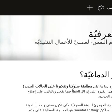
لمي
عرفيّة
م النفس-العصبيّ للأعمال التنفيذيّة
 الدماغيّة؟
 دماغنا على
مطابقة سلوكنا وتفكيرنا على الحالات الجديدة
ة هي القدرة على إدراك الخطأ فيما نفعل وبالتالي، على إصلاح
 الجديدة.
mental shif” بالإنكليزيّة الجزء الجوهريّ للدونة المعرفيّة حتّى تكون معنى واحدا. اللدونة
المعرفيّة هي القدرة على المطابقة على التغييرات، لكنّ “mental shifting” هو المعالجة للمطابقة على هذه