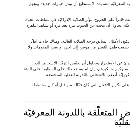
بة المعرفيّة الشديدة. لا تستطيع أن تبتدع خيارات جديدة وتجهل
قادراً على الخروج. تؤثّر الصلابة الإدراكيّة في نشاطات الحياة
راكيّة، يحاول أن يبحث عن الحبوب مرة بعد مرة أو تشاهد التلفزة
تكون الأمثال السابق درجة الصلابة العالية، وهناك حالات أقلّ
 يصعب طفل التغيير من موضع إلى آخر، أو يضيع المعومات ولا
يّ عن الاستقرار ويحاول أن يخفّض التردّد. الاشخاص الذين
يون سلوكهم وتفكيرهم، وإن لم يساعد ذلك على المطابقة على البيئة.
كن إنّه أصعب للأشخاص باللدونة العقلية المنخفضة.
على تكرار الأفعال التي كان فعّالة من قبل أو كان مختططة،
المتعلّقة باللدونة المعرفيّة
ليّة