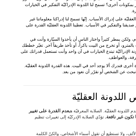
كونات أخرى؟ تسمح لنا اللدونة الإدراكيّة التفكير في الخيارات
ة.
لعقليّة على إدراك الأسباب. إنّها تسمح لنا إدراكنا معلوماتنا غير
ديقنا والتفكير في الأسباب. تعطينا اللدونة العقليّة القدرة على
، ولكن يمطر كثيراً واختار الناس أن يأخذوا السيّارة وأنت في
لمترو، أو تخرج من البيت باكراً، أو تأخذ طريقاً آخر. تغيّر خططك
 الإدراكيّة تبتدع الخيارات في آن واحد وأنت تستعمل قدراتك على
عرفة، والعواطف.
ّة أخرى فندرك ألا يوجد أحد في البيت. هذه القدرة اللدونة العقليّة.
نبحث عن الشخص أو نقرّر أن نعود من بعد.
 اللدونة العقليّة
م اللدونة العقليّة. الصلابة المعرفيّة هي
عدم القدرة على تغيير
تكون غير نافعة.
تؤدّي الصلابة الإدركيّة إلى تغييرات تنظيم
الألف، ولا تستطيع أن تقول أسماء الأشخاص، والكنّ الكلمة