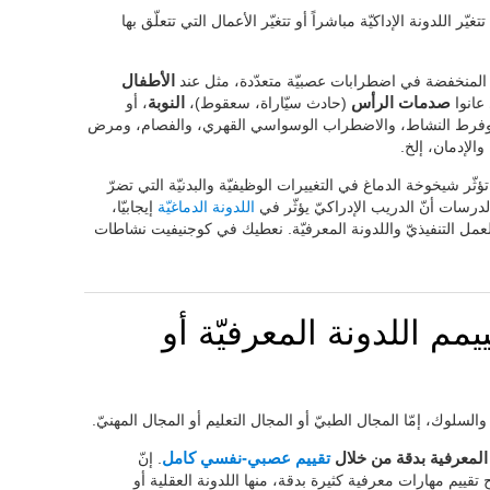
ّر اللدونة الإداكيّة مباشراً أو تتغيّر الأعمال التي تتعلّق بها
يّة المنخفضة في اضطرابات عصبيّة متعدّدة، مثل عند
الأطفال
عانوا
صدمات الرأس
(حادث سيّاراة، سعقوط)،
النوبة
، أو
وفرط النشاط، والاضطراب الوسواسي القهري، والفصام، ومرض
الإدمان، إلخ.
تؤثّر شيخوخة الدماغ في التغييرات الوظيفيّة والبدنيّة التي تضرّ
درسات أنّ الدريب الإدراكيّ يؤثّر في
اللدونة الدماغيّة
إيجابيّا،
 العمل التنفيذيّ واللدونة المعرفيّة. نعطيك في كوجنيفيت نشاطات
يمم اللدونة المعرفيّة أو
السلوك، إمّا المجال الطبيّ أو المجال التعليم أو المجال المهنيّ.
و المعرفية بدقة من خلال
تقييم عصبي-نفسي كامل
. إنّ
تقييم مهارات معرفية كثيرة بدقة، منها اللدونة العقلية أو