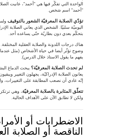
الواحدة التي تفكّر فيها هي "أحمد"، عانيت الصلا
"أحمد" اسم شخص.
تؤدّي الصلابة المعرفيّة الشعور بالتوقيف
ولست 
اليوميّة سلبيّا. الشخص الذي يعاني الصلابة الإد
بتحكّم بعدي دون بطاريّة حتّى يساعده أحد.
هناك درجات اللدونة والصلابة العقلية المختلفة. 
وضوح تؤثّر أيضا في حياة الأشخاص (مثل عندما
يفهم ما يقول الاستاذ خلال الدرس).
لم تحدث الصلابة المعرفيّة؟
يبحث الدماغ البشر
يعانون الصلابة الإدراكيّة، يجهلون التغيير ويبق
إنّه عادي أن نصعب المطابقة على التغييرات، ول
تتعلّق المثابرة بالصلابة المعرفيّة
، وهي ترتكز 
ولكن لا تطابق الآن على الأهداف الحالية.
الاضطرابات أو الأمراض 
الناقصة أو الصلابة العق