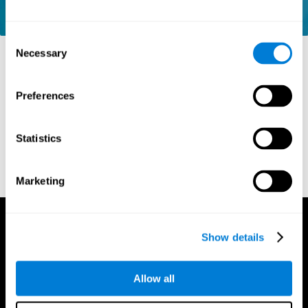
Consent
Necessary
Selection
المراجع
Preferences
Kaplan, E., Goodglass, H., Weintraub, S. (1983). Boston
Naming Test. Philadelphia: Lea & Febiger
Statistics
Wechsler, D. (1997). WAIS-III: Wechsler Adult Intelligence Scale
- Third edition administration and scoring manual. San Antonio,
TX: Psychological Corporation.
Marketing
Show details
Allow all