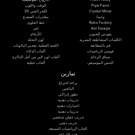
Pipe Panic
الوقت واللون
Crystal Miner
اللغز الفني 3D
وحيدا
مغامرات الضفدع
Robo Factory
خط الحلوى
Ant Escape
لغز
يقودني للجنون
الأرقام
الكلمات المتقاطعة البصرية
لون النحلة
قم بالمطابقة
اللعبة العقلية: تفجير البالونات
فوضى الرياضيات
ألعاب الذكاء
سباق الرخام
ألعاب اون لاين من آجل الذاكرة
التنس الموسيقي
ألعاب عقلية
تمارين
براءة اختراع
البائعين
تطور إدراكى
تدريبات ذهنية
اختبارات ذهنية
تدريبات ذهنية
تدريب عقلي شخصي
تدريب ذهنى
العاب الرياضيات الممتعة
فهم القراءة