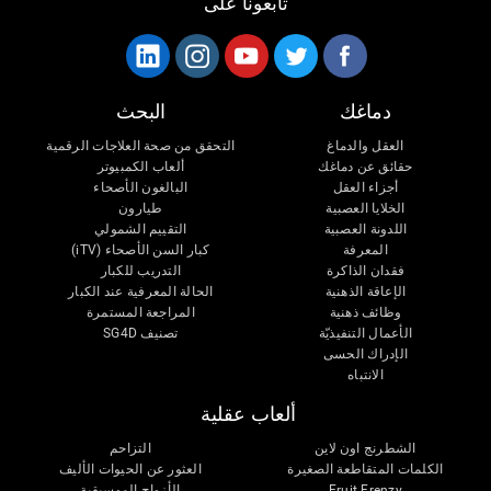
تابعونا على
دماغك
البحث
العقل والدماغ
التحقق من صحة العلاجات الرقمية
حقائق عن دماغك
ألعاب الكمبيوتر
أجزاء العقل
البالغون الأصحاء
الخلايا العصبية
طيارون
اللدونة العصبية
التقييم الشمولي
المعرفة
كبار السن الأصحاء (iTV)
فقدان الذاكرة
التدريب للكبار
الإعاقة الذهنية
الحالة المعرفية عند الكبار
وظائف ذهنية
المراجعة المستمرة
الأعمال التنفيذيّة
تصنيف SG4D
الإدراك الحسى
الانتباه
ألعاب عقلية
الشطرنج اون لاين
التزاحم
الكلمات المتقاطعة الصغيرة
العثور عن الحيوات الأليف
Fruit Frenzy
الأزواج الموسيقية